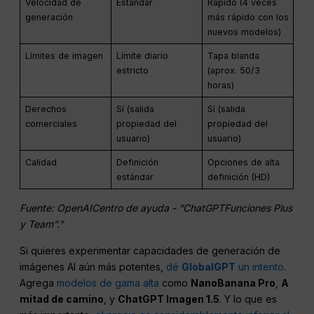
Velocidad de
Estándar
Rápido (4 veces
generación
más rápido con los
nuevos modelos)
Límites de imagen
Límite diario
Tapa blanda
estricto
(aprox. 50/3
horas)
Derechos
Sí (salida
Sí (salida
comerciales
propiedad del
propiedad del
usuario)
usuario)
Calidad
Definición
Opciones de alta
estándar
definición (HD)
Fuente:
OpenAI
Centro de ayuda - “
ChatGPT
Funciones Plus
y Team”.”
Si quieres experimentar capacidades de generación de
imágenes AI aún más potentes,
dé
GlobalGPT
un intento.
Agrega
modelos de gama alta
como
NanoBanana Pro
,
A
mitad de camino
, y
ChatGPT Imagen 1.5
. Y lo que es