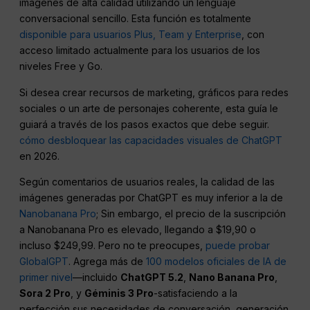
imágenes de alta calidad utilizando un lenguaje
conversacional sencillo. Esta función es totalmente
disponible para usuarios Plus, Team y Enterprise
, con
acceso limitado actualmente para los usuarios de los
niveles Free y Go.
Si desea crear recursos de marketing, gráficos para redes
sociales o un arte de personajes coherente, esta guía le
guiará a través de los pasos exactos que debe seguir.
cómo desbloquear las capacidades visuales de ChatGPT
en 2026.
Según comentarios de usuarios reales, la calidad de las
imágenes generadas por ChatGPT es muy inferior a la de
Nanobanana Pro
; Sin embargo, el precio de la suscripción
a Nanobanana Pro es elevado, llegando a $19,90 o
incluso $249,99. Pero no te preocupes,
puede probar
GlobalGPT
. Agrega más de
100 modelos oficiales de IA de
primer nivel
—incluido
ChatGPT 5.2
,
Nano Banana Pro
,
Sora 2 Pro
, y
Géminis 3 Pro
-satisfaciendo a la
perfección sus necesidades de conversación, generación