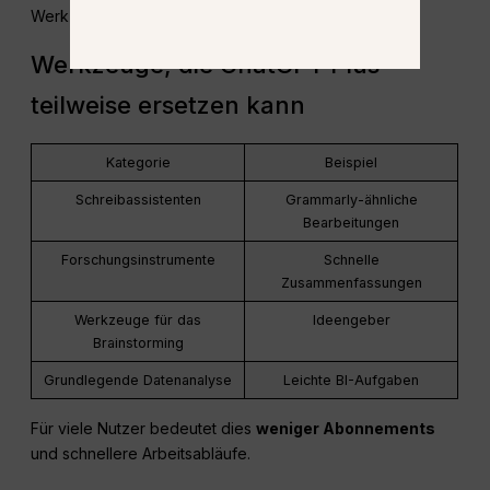
Werkzeuge verringern.
Werkzeuge, die ChatGPT Plus
teilweise ersetzen kann
Kategorie
Beispiel
Schreibassistenten
Grammarly-ähnliche
Bearbeitungen
Forschungsinstrumente
Schnelle
Zusammenfassungen
Werkzeuge für das
Ideengeber
Brainstorming
Grundlegende Datenanalyse
Leichte BI-Aufgaben
Für viele Nutzer bedeutet dies
weniger Abonnements
und schnellere Arbeitsabläufe.