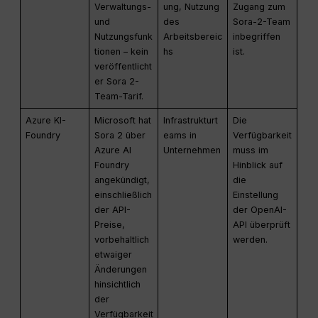
Verwaltungs-
ung, Nutzung
Zugang zum
und
des
Sora-2-Team
Nutzungsfunk
Arbeitsbereic
inbegriffen
tionen – kein
hs
ist.
veröffentlicht
er Sora 2-
Team-Tarif.
Azure KI-
Microsoft hat
Infrastrukturt
Die
Foundry
Sora 2 über
eams in
Verfügbarkeit
Azure AI
Unternehmen
muss im
Foundry
Hinblick auf
angekündigt,
die
einschließlich
Einstellung
der API-
der OpenAI-
Preise,
API überprüft
vorbehaltlich
werden.
etwaiger
Änderungen
hinsichtlich
der
Verfügbarkeit