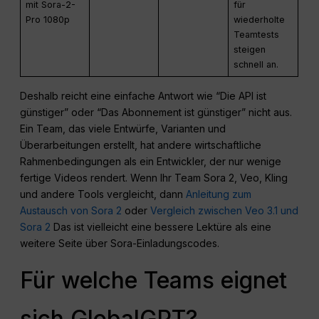
mit Sora-2-
für
Pro 1080p
wiederholte
Teamtests
steigen
schnell an.
Deshalb reicht eine einfache Antwort wie “Die API ist
günstiger” oder “Das Abonnement ist günstiger” nicht aus.
Ein Team, das viele Entwürfe, Varianten und
Überarbeitungen erstellt, hat andere wirtschaftliche
Rahmenbedingungen als ein Entwickler, der nur wenige
fertige Videos rendert. Wenn Ihr Team Sora 2, Veo, Kling
und andere Tools vergleicht, dann
Anleitung zum
Austausch von Sora 2
oder
Vergleich zwischen Veo 3.1 und
Sora 2
Das ist vielleicht eine bessere Lektüre als eine
weitere Seite über Sora-Einladungscodes.
Für welche Teams eignet
sich GlobalGPT?