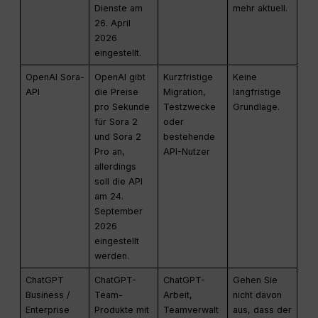
Dienste am
mehr aktuell.
26. April
2026
eingestellt.
OpenAI Sora-
OpenAI gibt
Kurzfristige
Keine
API
die Preise
Migration,
langfristige
pro Sekunde
Testzwecke
Grundlage.
für Sora 2
oder
und Sora 2
bestehende
Pro an,
API-Nutzer
allerdings
soll die API
am 24.
September
2026
eingestellt
werden.
ChatGPT
ChatGPT-
ChatGPT-
Gehen Sie
Business /
Team-
Arbeit,
nicht davon
Enterprise
Produkte mit
Teamverwalt
aus, dass der