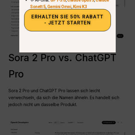
Sonett 5
,
Gemini Omni
,
Kimi K3
ERHALTEN SIE 50% RABATT
- JETZT STARTEN
Sora 2 Pro vs. ChatGPT
Pro
Sora 2 Pro und ChatGPT Pro lassen sich leicht
verwechseln, da sich die Namen ähneln. Es handelt sich
jedoch nicht um dasselbe Produkt.