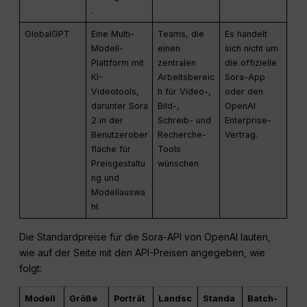
.
GlobalGPT
Eine Multi-
Teams, die
Es handelt
Modell-
einen
sich nicht um
Plattform mit
zentralen
die offizielle
KI-
Arbeitsbereic
Sora-App
Videotools,
h für Video-,
oder den
darunter Sora
Bild-,
OpenAI
2 in der
Schreib- und
Enterprise-
Benutzerober
Recherche-
Vertrag.
fläche für
Tools
Preisgestaltu
wünschen
ng und
Modellauswa
hl.
Die Standardpreise für die Sora-API von OpenAI lauten,
wie auf der Seite mit den API-Preisen angegeben, wie
folgt:
Modell
Größe
Porträt
Landsc
Standa
Batch-