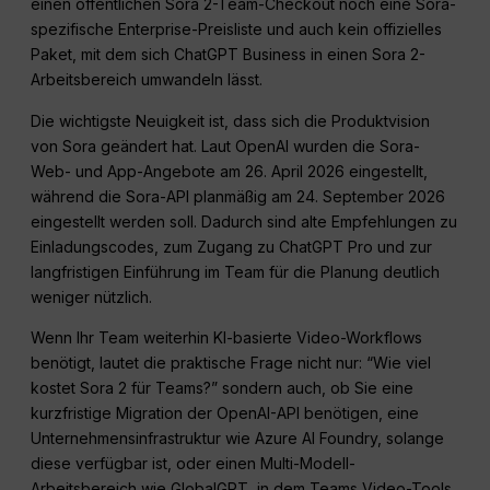
einen öffentlichen Sora 2-Team-Checkout noch eine Sora-
spezifische Enterprise-Preisliste und auch kein offizielles
Paket, mit dem sich ChatGPT Business in einen Sora 2-
Arbeitsbereich umwandeln lässt.
Die wichtigste Neuigkeit ist, dass sich die Produktvision
von Sora geändert hat. Laut OpenAI wurden die Sora-
Web- und App-Angebote am 26. April 2026 eingestellt,
während die Sora-API planmäßig am 24. September 2026
eingestellt werden soll. Dadurch sind alte Empfehlungen zu
Einladungscodes, zum Zugang zu ChatGPT Pro und zur
langfristigen Einführung im Team für die Planung deutlich
weniger nützlich.
Wenn Ihr Team weiterhin KI-basierte Video-Workflows
benötigt, lautet die praktische Frage nicht nur: “Wie viel
kostet Sora 2 für Teams?” sondern auch, ob Sie eine
kurzfristige Migration der OpenAI-API benötigen, eine
Unternehmensinfrastruktur wie Azure AI Foundry, solange
diese verfügbar ist, oder einen Multi-Modell-
Arbeitsbereich wie GlobalGPT, in dem Teams Video-Tools