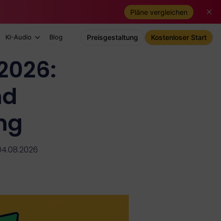
Pläne vergleichen
KI-Audio
Blog
Preisgestaltung
Kostenloser Start
 2026:
nd
ng
 04.08.2026