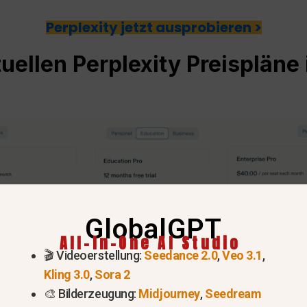
Perplexity jetzt ausprobieren >
tuellen
Perplexity
Preispläne
GlobalGPT
All-In-One AI Studio
🎬 Videoerstellung:
Seedance 2.0
,
Veo 3.1
,
Kling 3.0
,
Sora 2
🎨 Bilderzeugung:
Midjourney
,
Seedream