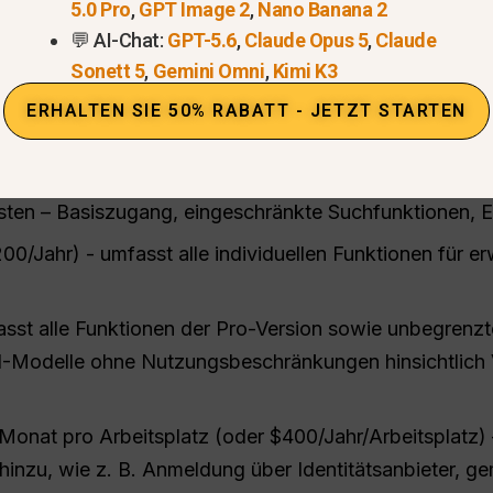
5.0 Pro
,
GPT Image 2
,
Nano Banana 2
💬 AI-Chat:
GPT-5.6
,
Claude Opus 5
,
Claude
Sonett 5
,
Gemini Omni
,
Kimi K3
ERHALTEN SIE 50% RABATT - JETZT STARTEN
endes an
Abonnementstufen
: Free (Standard), Pro, Max,
atz).
sten – Basiszugang, eingeschränkte Suchfunktionen, Ei
00/Jahr) - umfasst alle individuellen Funktionen für e
st alle Funktionen der Pro-Version sowie unbegrenzte
r KI-Modelle ohne Nutzungsbeschränkungen hinsichtlich
onat pro Arbeitsplatz (oder $400/Jahr/Arbeitsplatz) 
inzu, wie z. B. Anmeldung über Identitätsanbieter, g