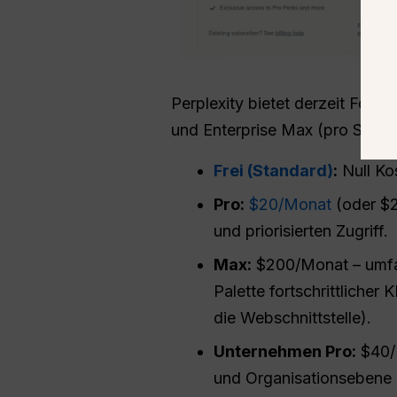
Perplexity bietet derzeit Folg
und Enterprise Max (pro Sitzpl
Frei (Standard)
:
Null Ko
Pro:
$20/Monat
(oder $2
und priorisierten Zugriff.
Max:
$200/Monat – umfas
Palette fortschrittliche
die Webschnittstelle).
Unternehmen
Pro
:
$40/M
und Organisationsebene h