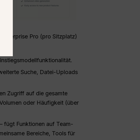
 Enterprise Pro (pro Sitzplatz)
nstiegsmodellfunktionalität.
rweiterte Suche, Datei-Uploads
n Zugriff auf die gesamte
 Volumen oder Häufigkeit (über
– fügt Funktionen auf Team-
emeinsame Bereiche, Tools für