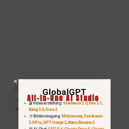
GlobalGPT
All-In-One AI Studio
🎬 Videoerstellung:
Seedance 2.0
,
Veo 3.1
,
Kling 3.0
,
Sora 2
🎨 Bilderzeugung:
Midjourney
,
Seedream
5.0 Pro
,
GPT Image 2
,
Nano Banana 2
💬 AI-Chat:
GPT-5.6
,
Claude Opus 5
,
Claude