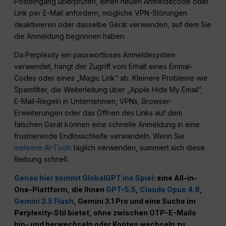
Posteingang überprüfen, einen neuen Anmeldecode oder
Link per E-Mail anfordern, mögliche VPN-Störungen
deaktivieren oder dasselbe Gerät verwenden, auf dem Sie
die Anmeldung begonnen haben.
Da Perplexity ein passwortloses Anmeldesystem
verwendet, hängt der Zugriff vom Erhalt eines Einmal-
Codes oder eines „Magic Link“ ab. Kleinere Probleme wie
Spamfilter, die Weiterleitung über „Apple Hide My Email“,
E-Mail-Regeln in Unternehmen, VPNs, Browser-
Erweiterungen oder das Öffnen des Links auf dem
falschen Gerät können eine schnelle Anmeldung in eine
frustrierende Endlosschleife verwandeln. Wenn Sie
mehrere AI-Tools
täglich verwenden, summiert sich diese
Reibung schnell.
Genau hier kommt GlobalGPT ins Spiel
: eine All-in-
One-Plattform, die Ihnen
GPT-5.5
,
Claude Opus 4.8
,
Gemini 3.5 Flash
, Gemini 3.1 Pro und eine Suche im
Perplexity-Stil bietet, ohne zwischen OTP-E-Mails
hin- und herwechseln oder Konten wechseln zu