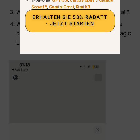
Sonett 5
,
Gemini Omni
,
Kimi K3
Wählen Sie „Google“, „Apple“ oder „E-Mail“.
ERHALTEN SIE 50% RABATT
- JETZT STARTEN
Wenn Sie „E-Mail“ auswählen, öffnen Sie
den neuesten Anmeldecode oder den Magic
Link auf demselben Smartphone.