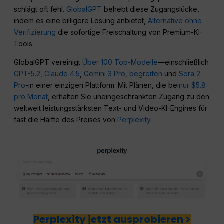
schlägt oft fehl.
GlobalGPT
behebt diese Zugangslücke,
indem es eine billigere Lösung anbietet,
Alternative ohne
Verifizierung
die sofortige Freischaltung von Premium-KI-
Tools.
GlobalGPT vereinigt
Über 100 Top-Modelle
—einschließlich
GPT-5.2
,
Claude 4.5
,
Gemini 3 Pro
,
begreifen
und
Sora 2
Pro
-in einer einzigen Plattform. Mit Plänen, die bei
nur $5.8
pro Monat
, erhalten Sie uneingeschränkten Zugang zu den
weltweit leistungsstärksten Text- und Video-KI-Engines für
fast die Hälfte des Preises von
Perplexity
.
Perplexity jetzt ausprobieren >