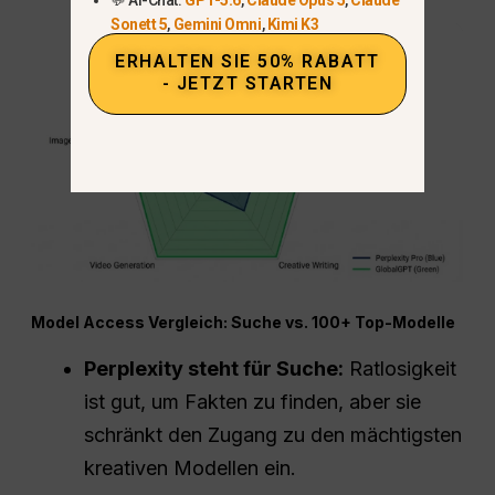
Sonett 5
,
Gemini Omni
,
Kimi K3
ERHALTEN SIE 50% RABATT
- JETZT STARTEN
Model Access Vergleich: Suche vs. 100+ Top-Modelle
Perplexity
steht für Suche:
Ratlosigkeit
ist gut, um Fakten zu finden, aber sie
schränkt den Zugang zu den mächtigsten
kreativen Modellen ein.