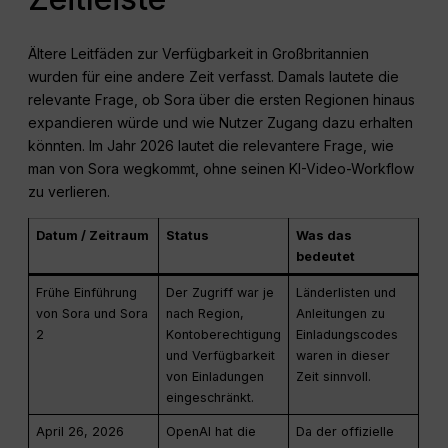
Ältere Leitfäden zur Verfügbarkeit in Großbritannien
wurden für eine andere Zeit verfasst. Damals lautete die
relevante Frage, ob Sora über die ersten Regionen hinaus
expandieren würde und wie Nutzer Zugang dazu erhalten
könnten. Im Jahr 2026 lautet die relevantere Frage, wie
man von Sora wegkommt, ohne seinen KI-Video-Workflow
zu verlieren.
Datum / Zeitraum
Status
Was das
bedeutet
Frühe Einführung
Der Zugriff war je
Länderlisten und
von Sora und Sora
nach Region,
Anleitungen zu
2
Kontoberechtigung
Einladungscodes
und Verfügbarkeit
waren in dieser
von Einladungen
Zeit sinnvoll.
eingeschränkt.
April 26, 2026
OpenAI hat die
Da der offizielle