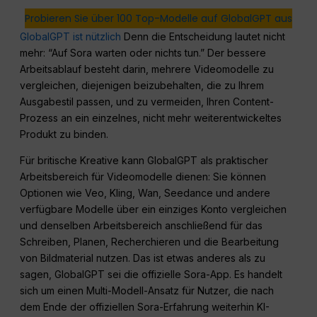
Probieren Sie über 100 Top-Modelle auf GlobalGPT aus
GlobalGPT ist nützlich
Denn die Entscheidung lautet nicht
mehr: “Auf Sora warten oder nichts tun.” Der bessere
Arbeitsablauf besteht darin, mehrere Videomodelle zu
vergleichen, diejenigen beizubehalten, die zu Ihrem
Ausgabestil passen, und zu vermeiden, Ihren Content-
Prozess an ein einzelnes, nicht mehr weiterentwickeltes
Produkt zu binden.
Für britische Kreative kann GlobalGPT als praktischer
Arbeitsbereich für Videomodelle dienen: Sie können
Optionen wie Veo, Kling, Wan, Seedance und andere
verfügbare Modelle über ein einziges Konto vergleichen
und denselben Arbeitsbereich anschließend für das
Schreiben, Planen, Recherchieren und die Bearbeitung
von Bildmaterial nutzen. Das ist etwas anderes als zu
sagen, GlobalGPT sei die offizielle Sora-App. Es handelt
sich um einen Multi-Modell-Ansatz für Nutzer, die nach
dem Ende der offiziellen Sora-Erfahrung weiterhin KI-