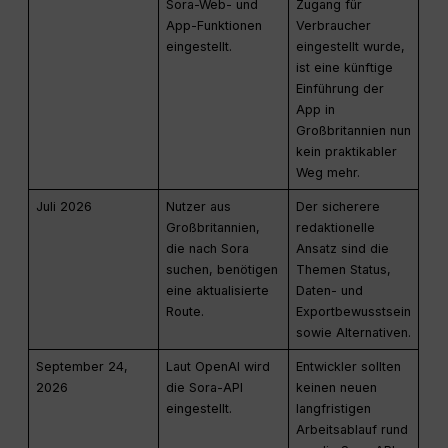
Sora-Web- und
Zugang für
App-Funktionen
Verbraucher
eingestellt.
eingestellt wurde,
ist eine künftige
Einführung der
App in
Großbritannien nun
kein praktikabler
Weg mehr.
Juli 2026
Nutzer aus
Der sicherere
Großbritannien,
redaktionelle
die nach Sora
Ansatz sind die
suchen, benötigen
Themen Status,
eine aktualisierte
Daten- und
Route.
Exportbewusstsein
sowie Alternativen.
September 24,
Laut OpenAI wird
Entwickler sollten
2026
die Sora-API
keinen neuen
eingestellt.
langfristigen
Arbeitsablauf rund