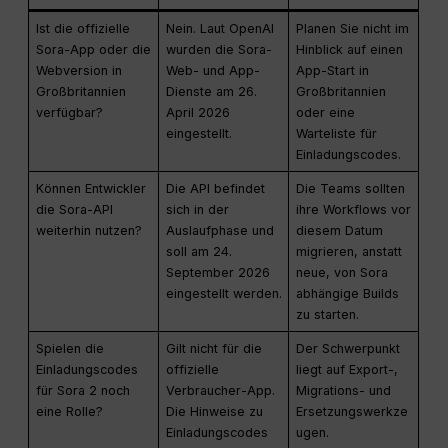
Ist die offizielle
Nein. Laut OpenAI
Planen Sie nicht im
Sora-App oder die
wurden die Sora-
Hinblick auf einen
Webversion in
Web- und App-
App-Start in
Großbritannien
Dienste am 26.
Großbritannien
verfügbar?
April 2026
oder eine
eingestellt.
Warteliste für
Einladungscodes.
Können Entwickler
Die API befindet
Die Teams sollten
die Sora-API
sich in der
ihre Workflows vor
weiterhin nutzen?
Auslaufphase und
diesem Datum
soll am 24.
migrieren, anstatt
September 2026
neue, von Sora
eingestellt werden.
abhängige Builds
zu starten.
Spielen die
Gilt nicht für die
Der Schwerpunkt
Einladungscodes
offizielle
liegt auf Export-,
für Sora 2 noch
Verbraucher-App.
Migrations- und
eine Rolle?
Die Hinweise zu
Ersetzungswerkze
Einladungscodes
ugen.