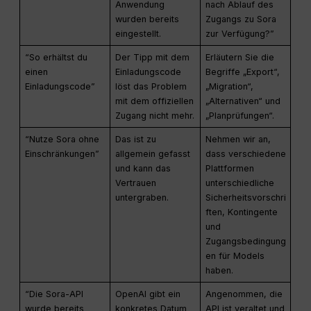
Anwendung
nach Ablauf des
wurden bereits
Zugangs zu Sora
eingestellt.
zur Verfügung?”
“So erhältst du
Der Tipp mit dem
Erläutern Sie die
einen
Einladungscode
Begriffe „Export“,
Einladungscode”
löst das Problem
„Migration“,
mit dem offiziellen
„Alternativen“ und
Zugang nicht mehr.
„Planprüfungen“.
“Nutze Sora ohne
Das ist zu
Nehmen wir an,
Einschränkungen”
allgemein gefasst
dass verschiedene
und kann das
Plattformen
Vertrauen
unterschiedliche
untergraben.
Sicherheitsvorschri
ften, Kontingente
und
Zugangsbedingung
en für Models
haben.
“Die Sora-API
OpenAI gibt ein
Angenommen, die
wurde bereits
konkretes Datum
API ist veraltet und