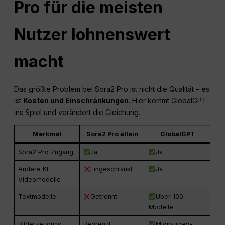
Pro für die meisten
Nutzer lohnenswert
macht
Das größte Problem bei Sora2 Pro ist nicht die Qualität – es
ist
Kosten und Einschränkungen
. Hier kommt GlobalGPT
ins Spiel und verändert die Gleichung.
Merkmal
Sora2 Pro allein
GlobalGPT
Sora2 Pro Zugang
Ja
Ja
Andere KI-
Eingeschränkt
Ja
Videomodelle
Textmodelle
Getrennt
Über 100
Modelle
Bilderzeugung
Begrenzt
Midjourney-