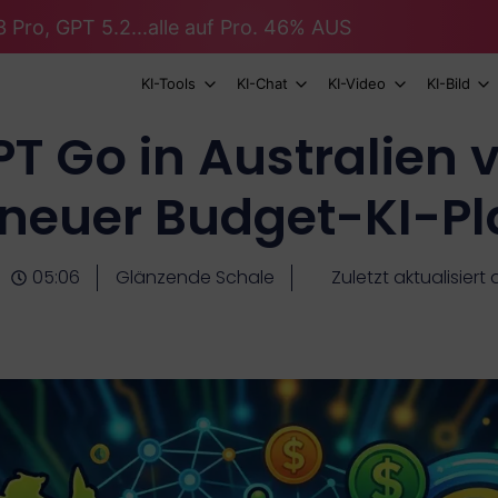
 Pro, GPT 5.2...alle auf Pro. 46% AUS
KI-Tools
KI-Chat
KI-Video
KI-Bild
PT Go in Australien 
neuer Budget-KI-Pla
05:06
Glänzende Schale
Zuletzt aktualisier