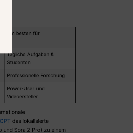
Am besten für
Tägliche Aufgaben &
Studenten
Professionelle Forschung
Power-User und
Videoersteller
rnationale
alGPT
das lokalisierte
ro und Sora 2 Pro) zu einem