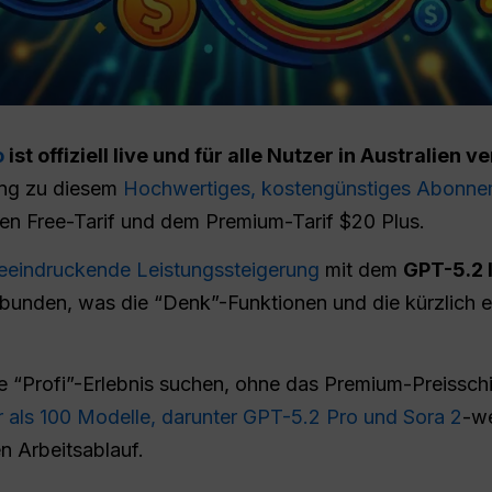
o
ist offiziell live und für alle Nutzer in Australien v
gang zu diesem
Hochwertiges, kostengünstiges Abonne
n Free-Tarif und dem Premium-Tarif $20 Plus.
eeindruckende Leistungssteigerung
mit dem
GPT-5.2 
nden, was die “Denk”-Funktionen und die kürzlich er
ive “Profi”-Erlebnis suchen, ohne das Premium-Preissch
 als 100 Modelle, darunter GPT-5.2 Pro und Sora 2
-w
n Arbeitsablauf.