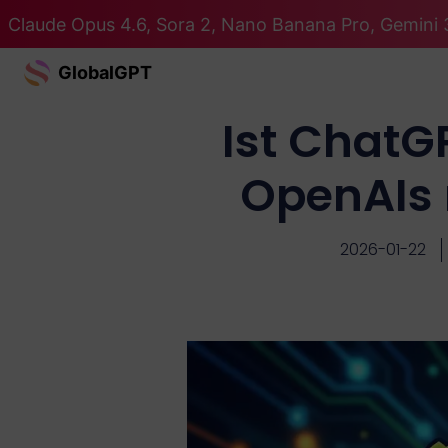
Claude Opus 4.6, Sora 2, Nano Banana Pro, Gemini 3
GlobalGPT
Ist ChatG
OpenAIs 
2026-01-22