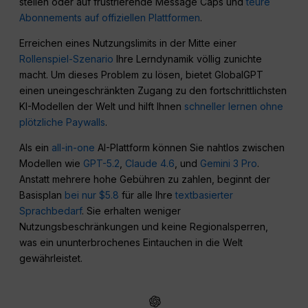
stellen oder auf frustrierende Message Caps und
teure
Abonnements auf offiziellen Plattformen
.
Erreichen eines Nutzungslimits in der Mitte einer
Rollenspiel-Szenario
Ihre Lerndynamik völlig zunichte
macht. Um dieses Problem zu lösen, bietet GlobalGPT
einen uneingeschränkten Zugang zu den fortschrittlichsten
KI-Modellen der Welt und hilft Ihnen
schneller lernen ohne
plötzliche Paywalls
.
Als ein
all-in-one
AI-Plattform können Sie nahtlos zwischen
Modellen wie
GPT-5.2
,
Claude 4.6
, und
Gemini 3 Pro
.
Anstatt mehrere hohe Gebühren zu zahlen, beginnt der
Basisplan
bei nur $5.8
für alle Ihre
textbasierter
Sprachbedarf
. Sie erhalten weniger
Nutzungsbeschränkungen und keine Regionalsperren,
was ein ununterbrochenes Eintauchen in die Welt
gewährleistet.