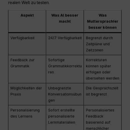
realen Welt zu testen.
Aspekt
Was AI besser
Was
macht
Muttersprachler
besser können
Verfügbarkeit
24/7 Verfügbarkeit
Begrenzt durch
Zeitpläne und
Zeitzonen
Feedback zur
Sofortige
Korrekturen
Grammatik
Grammatikkorrektu
können später
ren
erfolgen oder
übersehen werden
Möglichkeiten der
Unbegrenzte
Die Gesprächszeit
Praxis
Konversationsübun
ist begrenzt
gen
Personalisierung
Sofort erstellte
Personalisiertes
des Lernens
personalisierte
Feedback
Lernmaterialien
basierend auf
menschlicher