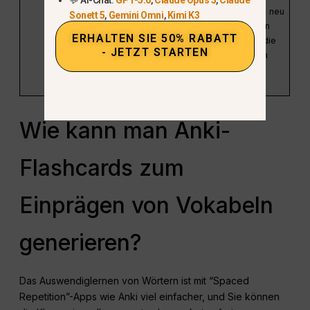
Zeitungsartikel neu
Sonett 5
,
Gemini Omni
,
Kimi K3
und verwenden
ERHALTEN SIE 50% RABATT
Sie dabei nur die
- JETZT STARTEN
500 häufigsten
französischen
Wörter.”
Wie kann man Anki-
Flashcards zum
Einprägen von Vokabeln
generieren?
Das Auswendiglernen von Wörtern ist mit “Spaced
Repetition”-Apps wie Anki viel einfacher, und Sie können