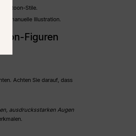
 Cartoon-Stile.
e manuelle Illustration.
rtoon-Figuren
hten. Achten Sie darauf, dass
roßen, ausdrucksstarken Augen
erkmalen.