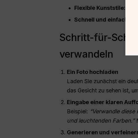
Flexible Kunststile:
Unte
Schnell und einfach:
Gen
Schritt-für-Schr
verwandeln
Ein Foto hochladen
Laden Sie zunächst ein deut
das Gesicht zu sehen ist, u
Eingabe einer klaren Auf
Beispiel:
“Verwandle diese P
und leuchtenden Farben.”
M
Generieren und verfeiner