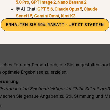
5.0 Pro
,
GPT Image 2
,
Nano Banana 2
rstützt Anime-, Chibi-, Comic- oder benutzerdefinierte
💬 AI-Chat:
GPT-5.6
,
Claude Opus 5
,
Claude
erieren Sie Cartoon-Versionen in Sekundenschnelle ohn
Sonett 5
,
Gemini Omni
,
Kimi K3
ERHALTEN SIE 50% RABATT - JETZT STARTEN
itt-Anleitung: Menschen in Ca
liches Foto der Person hoch, die Sie umgestalten möc
m optimale Ergebnisse zu erzielen.
forderung
erson in eine Zeichentrickfigur im Chibi-Stil mit g
achen Sie genaue Angaben zu Stil, Stimmung und M
n