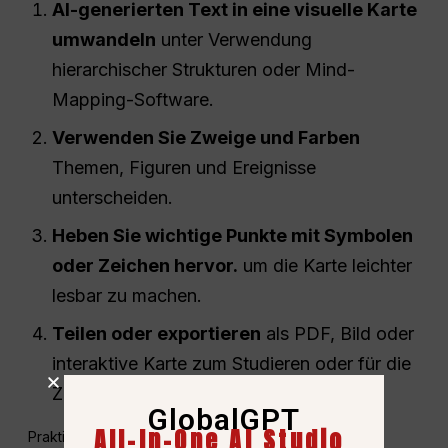
AI-generierten Text in eine visuelle Karte
umwandeln
unter Verwendung
hierarchischer Strukturen oder Mind-
Mapping-Software.
Verwenden Sie Zweige und Farben
Themen, Figuren und Ereignisse
unterscheiden.
Heben Sie wichtige Punkte mit Symbolen
oder Zeichen hervor.
um die Karte leichter
lesbar zu machen.
Teilen oder exportieren
als PDF, Bild oder
interaktive Karte zum Studieren oder für die
Zusammenarbeit.
GlobalGPT
All-In-One AI Studio
Praktische Beispiele: