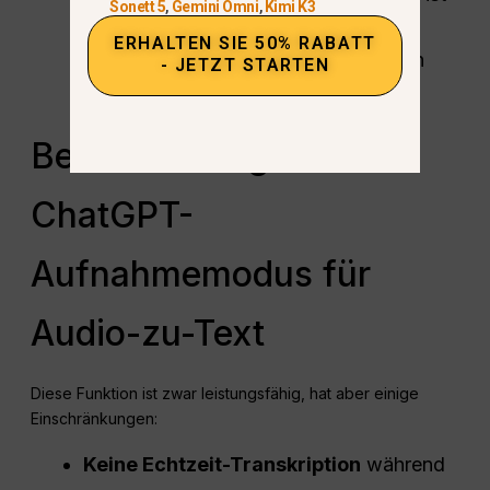
Sonett 5
,
Gemini Omni
,
Kimi K3
ChatGPT für den professionellen,
ERHALTEN SIE 50% RABATT
akademischen und privaten Gebrauch
- JETZT STARTEN
geeignet.
Beschränkungen des
ChatGPT-
Aufnahmemodus für
Audio-zu-Text
Diese Funktion ist zwar leistungsfähig, hat aber einige
Einschränkungen:
Keine Echtzeit-Transkription
während