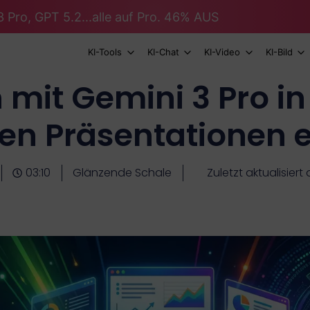
 Pro, GPT 5.2...alle auf Pro. 46% AUS
KI-Tools
KI-Chat
KI-Video
KI-Bild
mit Gemini 3 Pro i
en Präsentationen er
03:10
Glänzende Schale
Zuletzt aktualisiert