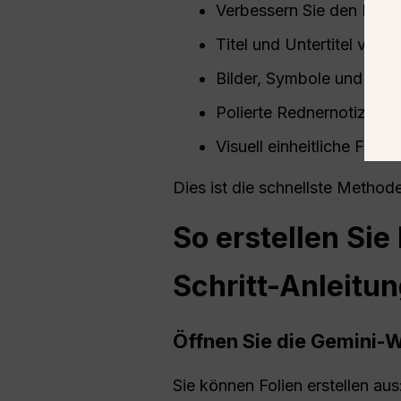
Verbessern Sie den Erzäh
Titel und Untertitel vors
Bilder, Symbole und Di
Polierte Rednernotizen er
Visuell einheitliche Foli
Dies ist die schnellste Method
So erstellen Sie
Schritt-Anleitun
Öffnen Sie die Gemini-
Sie können Folien erstellen aus