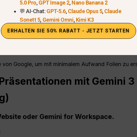
5.0 Pro
,
GPT Image 2
,
Nano Banana 2
lfluss
💬 AI-Chat:
GPT-5.6
,
Claude Opus 5
,
Claude
chlagen
Sonett 5
,
Gemini Omni
,
Kimi K3
agramme hinzufügen
ERHALTEN SIE 50% RABATT - JETZT STARTEN
stellen
enlayouts anwenden
e von Google, um mit minimalem Aufwand Folien zu ers
 Präsentationen mit Gemini 3 
g)
Website oder Gemini for Workspace.
: