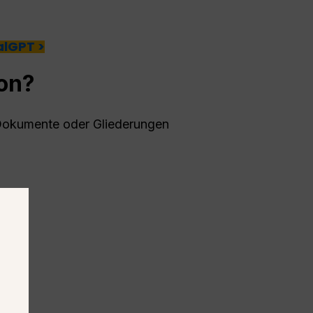
alGPT >
on?
 Dokumente oder Gliederungen