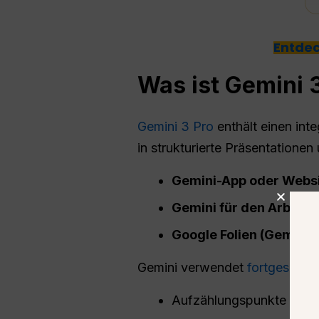
Entdec
Was ist Gemini 
Gemini 3 Pro
enthält einen inte
in strukturierte Präsentationen
Gemini-App oder Webs
Gemini für den Arbeits
Google
Folien
(Gemini-S
Gemini verwendet
fortgeschri
Aufzählungspunkte organ