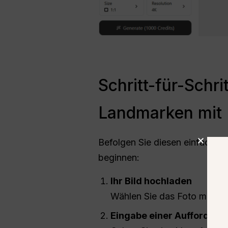
Schritt-für-Schr
Landmarken mit
Befolgen Sie diesen einfachen 
beginnen:
Ihr Bild hochladen
Wählen Sie das Foto mit der
Eingabe einer Aufforderu