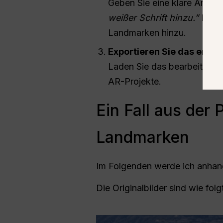
Geben Sie eine klare Anwei
weißer Schrift hinzu.”
Nano 
Landmarken hinzu.
Exportieren Sie das endgü
Laden Sie das bearbeitete F
AR-Projekte.
Ein Fall aus der
Landmarken
Im Folgenden werde ich anhand 
Die Originalbilder sind wie folg