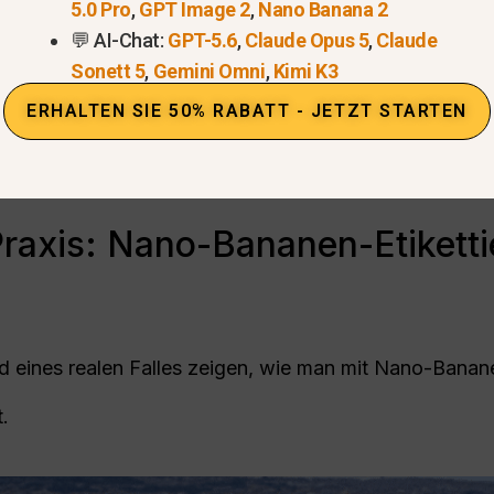
sung wie z. B.:
“Fügen Sie die Aufschrift ‘Eiffelturm’ 
5.0 Pro
,
GPT Image 2
,
Nano Banana 2
Banana erkennt automatisch Objekte im Bild und fügt
💬 AI-Chat:
GPT-5.6
,
Claude Opus 5
,
Claude
Sonett 5
,
Gemini Omni
,
Kimi K3
ERHALTEN SIE 50% RABATT - JETZT STARTEN
ltige Bild
oto in Ihrem bevorzugten Format herunter - fertig für 
 Praxis: Nano-Bananen-Etikett
eines realen Falles zeigen, wie man mit Nano-Bananen
t.