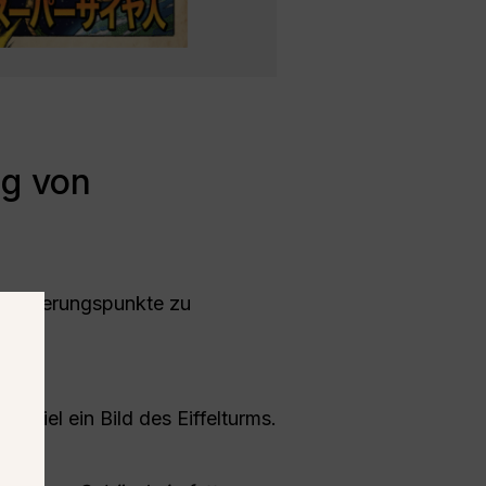
ng von
Orientierungspunkte zu
spiel ein Bild des Eiffelturms.