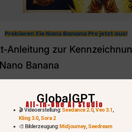
Probieren Sie Nano Banana Pro jetzt aus!
itt-Anleitung zur Kennzeichnu
 Nano Banana
Arbeitsablauf, um mit der Beschriftung Ihrer eigenen 
GlobalGPT
All-In-One AI Studio
🎬 Videoerstellung:
Seedance 2.0
,
Veo 3.1
,
 Sehenswürdigkeit, die Sie beschriften möchten. Zum Bei
Kling 3.0
,
Sora 2
ng
🎨 Bilderzeugung:
Midjourney
,
Seedream