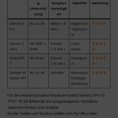
g
onsgesc
ntpolitik
ewertung
Unterstüt
hwindigk
zung
eit
Gemini 3
Bis zu 4K
Mittel (~8
Begrenzte
Pro
Sek.)
Tagesquo
te
Gemini 3
4K HDR +
Schnell
Hohe
Ultra
RAW
(~5 Sek.)
Quote
GlobalGP
4K Smart
Schnell
Unbegren
T
(~6 Sek.)
zt
Google AI
Bis zu 4K
Variable
Nutzungsa
Studio API
bhängige
Bezahlung
Für die meisten privaten Kreativen bietet Gemini 3 Pro (1
TP4T 19,99 $/Monat) ein ausgewogenes Verhältnis
zwischen Kosten und Qualität.
Große Teams und Studios sollten sich für Ultra oder