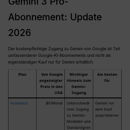
Gemini 3 Pro-
Abonnement: Update
2026
Der kostenpflichtige Zugang zu Gemini von Google ist Teil
umfassenderer Google-KI-Abonnements und nicht als
eigenständiger Kauf nur für Gemini erhältlich.
Plan
Von Google
Wichtiger
Am besten
angezeigter
Hinweis zum
für
Preis in den
Gemini-
USA
Zugang
Kostenlos
$0/Monat
Unterschiedli
Gemini vor
cher Zugang
dem Kauf
zu Gemini-
ausprobieren
Modellen und
Standardgren