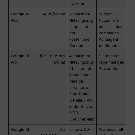
zwerten
Google AI
$4,99/Monat
2-mal mehr
Budget-
Plus
Nutzungszug
Nutzer, die
änge als bei
mehr als das
der
kostenlose
kostenlosen
Kontingent
Version
benötigen
Google KI
$ 19,99 € pro
4-mal mehr
Die meisten
Pro
Monat
Nutzungszugr
regelmäßigen
iff als bei der
Power-User
kostenlosen
Version,
erweiterter
Zugriff auf
Gemini 3 Pro
in der Suche,
5 TB
Speicherplatz
Google KI
Ab
5- bzw. 20-
Professionell