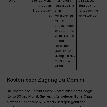
Ultra
$99,99/Mona
mal höhere
e Kreative,
t; Option:
Nutzungslimit
Studios und
$199,99/Mon
s im
fortgeschritte
at
Vergleich zu
ne Anwender
AI Pro,
umfassender
er Zugriff auf
Gemini 3 Pro
in den
Bereichen
„Search“ und
„Deep Think“,
mehr Flow-
Credits
Kostenloser Zugang zu Gemini
Die kostenlose Gemini-Option kostet mit einem Google-
Konto $0 pro Monat. Sie reicht für gelegentliche Chats,
einfache Recherchen, Bildtests und gelegentliche