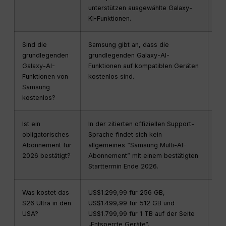
unterstützen ausgewählte Galaxy-
Sof
KI-Funktionen.
Sind die
Samsung gibt an, dass die
Die
grundlegenden
grundlegenden Galaxy-AI-
mit
Galaxy-AI-
Funktionen auf kompatiblen Geräten
Die
Funktionen von
kostenlos sind.
ge
Samsung
kostenlos?
Ist ein
In der zitierten offiziellen Support-
Pla
obligatorisches
Sprache findet sich kein
ang
Abonnement für
allgemeines “Samsung Multi-AI-
wär
2026 bestätigt?
Abonnement” mit einem bestätigten
de
Starttermin Ende 2026.
Ge
Was kostet das
US$1.299,99 für 256 GB,
Es 
S26 Ultra in den
US$1.499,99 für 512 GB und
Lis
USA?
US$1.799,99 für 1 TB auf der Seite
Inz
„Entsperrte Geräte“.
Gut