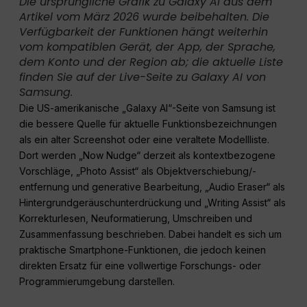
Die ursprüngliche Grafik zu Galaxy AI aus dem
Artikel vom März 2026 wurde beibehalten. Die
Verfügbarkeit der Funktionen hängt weiterhin
vom kompatiblen Gerät, der App, der Sprache,
dem Konto und der Region ab; die aktuelle Liste
finden Sie auf der Live-Seite zu Galaxy AI von
Samsung.
Die US-amerikanische „Galaxy AI“-Seite von Samsung ist
die bessere Quelle für aktuelle Funktionsbezeichnungen
als ein alter Screenshot oder eine veraltete Modellliste.
Dort werden „Now Nudge“ derzeit als kontextbezogene
Vorschläge, „Photo Assist“ als Objektverschiebung/-
entfernung und generative Bearbeitung, „Audio Eraser“ als
Hintergrundgeräuschunterdrückung und „Writing Assist“ als
Korrekturlesen, Neuformatierung, Umschreiben und
Zusammenfassung beschrieben. Dabei handelt es sich um
praktische Smartphone-Funktionen, die jedoch keinen
direkten Ersatz für eine vollwertige Forschungs- oder
Programmierumgebung darstellen.