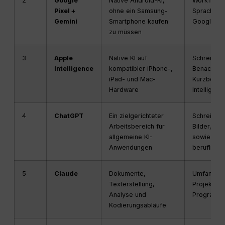
2
Google
Native Android-KI,
Workflows
Pixel +
ohne ein Samsung-
Sprache, 
Gemini
Smartphone kaufen
Google-A
zu müssen
3
Apple
Native KI auf
Schreiben, 
Intelligence
kompatibler iPhone-,
Benachrich
iPad- und Mac-
Kurzbefehl
Hardware
Intelligenz
4
ChatGPT
Ein zielgerichteter
Schreiben,
Arbeitsbereich für
Bilder, S
allgemeine KI-
sowie allg
Anwendungen
beruflich
5
Claude
Dokumente,
Umfangrei
Texterstellung,
Projekte, 
Analyse und
Programm
Kodierungsabläufe