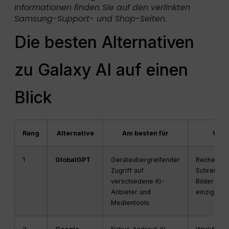
Informationen finden Sie auf den verlinkten
Samsung-Support- und Shop-Seiten.
Die besten Alternativen
zu Galaxy AI auf einen
Blick
Rang
Alternative
Am besten für
Was 
1
GlobalGPT
Geräteübergreifender
Recherchie
Zugriff auf
Schreiben
verschiedene KI-
Bilder und
Anbieter und
einziges 
Medientools