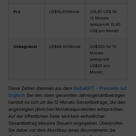
Pro
US$19,90/Monat
129,60 US$ für
2
12 Monate
(entspricht 10,80
US$ pro Monat)
Unbegrenzt
US$49,90/Monat
US$300 für 12
6
Monate
(entspricht
US$25 pro
Monat)
Diese Zahlen stammen aus dem
GlobalGPT – Preisseite auf
Englisch
. Bei den oben genannten Jahresgesamtbeträgen
handelt es sich um die 12-Monats-Gesamtbeträge, die den
angezeigten jährlichen Monatsäquivalenten entsprechen.
Auf der öffentlichen Seite wird kein einheitlicher
Gesamtbetrag inklusive Steuern angegeben. Überprüfen
Sie daher vor dem Abschluss eines Abonnements die