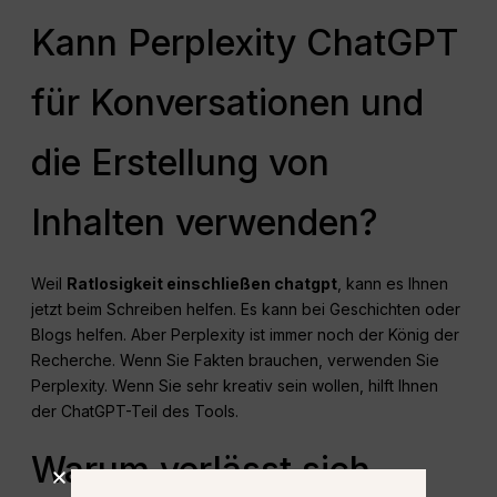
Kann Perplexity ChatGPT
für Konversationen und
die Erstellung von
Inhalten verwenden?
Weil
Ratlosigkeit einschließen chatgpt
, kann es Ihnen
jetzt beim Schreiben helfen. Es kann bei Geschichten oder
Blogs helfen. Aber Perplexity ist immer noch der König der
Recherche. Wenn Sie Fakten brauchen, verwenden Sie
Perplexity. Wenn Sie sehr kreativ sein wollen, hilft Ihnen
der ChatGPT-Teil des Tools.
Warum verlässt sich