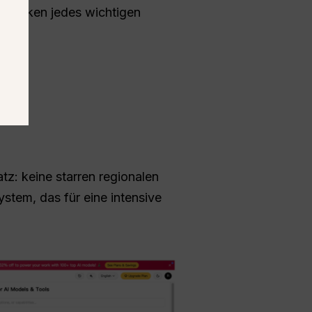
n Stärken jedes wichtigen
dien.
tz: keine starren regionalen
stem, das für eine intensive