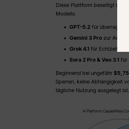
Diese Plattform beseitigt das “
Modells:
GPT-5.2
für überragend
Gemini 3 Pro
zur Analys
Grok 4.1
für Echtzeit-Nac
Sora 2 Pro & Veo 3.1
für 
Beginnend bei ungefähr
$5,7
Sperren, keine Abhängigkeit vo
tägliche Nutzung ausgelegt ist