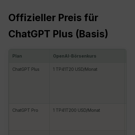
Offizieller Preis für
ChatGPT Plus (Basis)
Plan
OpenAI-Börsenkurs
Hin
ChatGPT Plus
1 TP41T20 USD/Monat
CAD
Ch
auf
der
und
ChatGPT Pro
1 TP41T200 USD/Monat
Wen
an;
an 