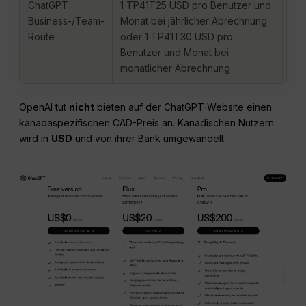
ChatGPT
1 TP41T25 USD pro Benutzer und
Nut
Business-/Team-
Monat bei jährlicher Abrechnung
Fun
Route
oder 1 TP41T30 USD pro
Arb
Benutzer und Monat bei
die
monatlicher Abrechnung
Ein
OpenAI tut
nicht
bieten auf der ChatGPT-Website einen
kanadaspezifischen CAD-Preis an. Kanadischen Nutzern
wird in
USD
und von ihrer Bank umgewandelt.