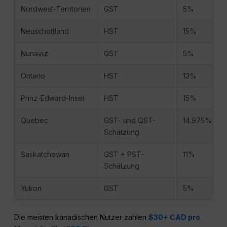
Nordwest-Territorien
GST
5%
Neuschottland
HST
15%
Nunavut
GST
5%
Ontario
HST
13%
Prinz-Edward-Insel
HST
15%
Quebec
GST- und QST-
14.975%
Schätzung
Saskatchewan
GST + PST-
11%
Schätzung
Yukon
GST
5%
Die meisten kanadischen Nutzer zahlen
$30+ CAD pro