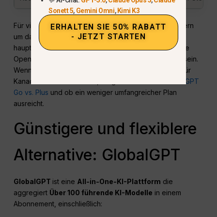
Sonett 5
,
Gemini Omni
,
Kimi K3
Für viele Nutzer geht es nicht nur um den Preis, sondern
ERHALTEN SIE 50% RABATT
- JETZT STARTEN
um das Preis-Leistungs-Verhältnis. Wenn Sie täglich
hauptsächlich ChatGPT nutzen und Wert auf das native
OpenAI-Erlebnis legen, kann „Plus“ dennoch sinnvoll sein.
Wenn Sie sich umsehen, weil Ihnen der Gesamtpreis für
Kanada zu hoch erscheint, vergleichen Sie auch
ChatGPT
Go vs. Plus
und ob ein weniger umfangreicher Plan
ausreicht.
Günstigere und flexiblere
Alternative: GlobalGPT
GlobalGPT
ist eine
All-in-One-KI-Plattform
die
aggregiert
Über 100 führende KI-Modelle
in einem
Abonnement, einschließlich: