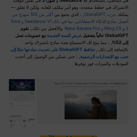
في الماضي، باستخدام كلا
Seedance
و
سورا 2
في نفس الوقت
الاشتراك في خطط متعددة، وهو أمر مكلف للغاية. ولكن لا تقلق —
يمكنك
جرب GlobalGPT
, ، الذي يجمع بين
أكثر من 100 نموذج من
أفضل نماذج الذكاء الاصطناعي، بما في ذلك Seedance V1 و Sora
2 و Kling 2.5 و Nano Banana Pro
. والأفضل من ذلك،,
تقوم
GlobalGPT حالياً بتشغيل
عرض السنة الجديدة
مع خصومات تصل
إلى 52%
, ، مما يتيح لك الاستمتاع بعدة نماذج باشتراك واحد.
بالإضافة إلى ذلك،,
تحافظ GlobalGPT على تحديث نماذجها جنبًا إلى
جنب مع الإصدارات الرسمية
, ، حتى تتمكن من الوصول إلى أحدث
الموديلات والميزات فور توفرها.