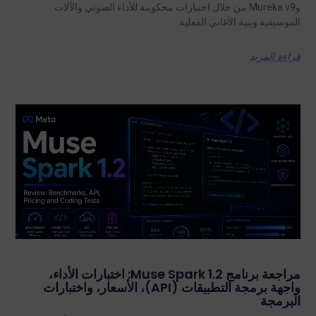
وMureka v9 من خلال اختبارات محكومة للأداء الصوتي والآلات
الموسيقية وبنية الأغاني الفعلية.
قراءة المزيد
مراجعة برنامج Muse Spark 1.2: اختبارات الأداء،
واجهة برمجة التطبيقات (API)، الأسعار، واختبارات
البرمجة