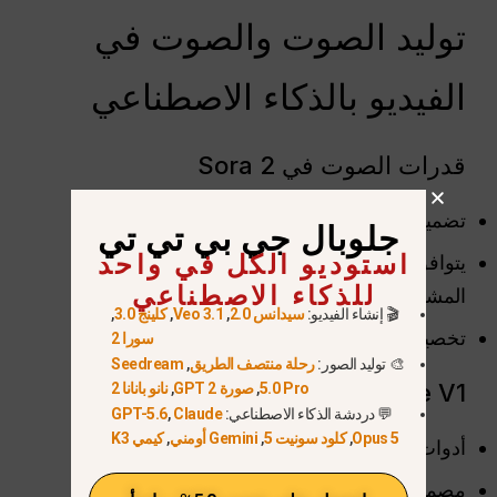
توليد الصوت والصوت في
الفيديو بالذكاء الاصطناعي
قدرات الصوت في Sora 2
تضمين إنشاء الصوت الأصلي
جلوبال جي بي تي تي
استوديو الكل في واحد
يتوافق تلقائيًا مع الصوت المحيط أو سياق
للذكاء الاصطناعي
المشهد
🎬 إنشاء الفيديو:
سيدانس 2.0
,
Veo 3.1
,
كلينج 3.0
,
تخصيص محدود لعمليات ما بعد الإنتاج
سورا 2
🎨 توليد الصور:
رحلة منتصف الطريق
,
Seedream
Seedance V1 سير عمل الصوت
5.0 Pro
,
صورة GPT 2
,
نانو بانانا 2
💬 دردشة الذكاء الاصطناعي:
Claude
,
GPT-5.6
Opus 5
,
كلود سونيت 5
,
Gemini أومني
,
كيمي K3
أدوات منفصلة لإنشاء الموسيقى التصويرية
مصمم للتكامل مع خطوط الإنتاج الاحترافية