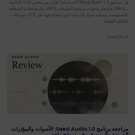
هل يستحق Muse Spark 1.2 الاستخدام؟ قارن بين معايير الأداء الخاصة
بـ Meta، وأسعار واجهات برمجة التطبيقات (API)، والمفاضلات المتعلقة
بالخصوصية، ونتيجة اختبار البرمجة التي حصلنا فيها على 3/3، مع بيانات
التكلفة الفعلية.
قراءة المزيد
مراجعة برنامج Seed Audio 1.0: الأصوات والمؤثرات
الصوتية والموسيقى في نموذج واحد