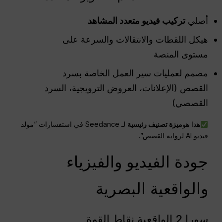
أصلي
تركيب فيديو متعدد المشاهد
هيكل اللقطات والانتقالات والسرعة على
مستوى المنصة
مصمم لعمليات سير العمل الخاصة بسرد
القصص (الإعلانات، العروض الترويجية، السرد
القصصي)
هذا هو
ميزة تصنيف رئيسية
لـ Seedance في استفسارات “مولد
فيديو AI لرواية القصص”.
جودة الفيديو والفيزياء
والواقعية البصرية
سورا 2 الواقعية نقاط القوة