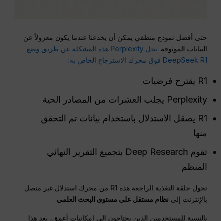
حتى أفضل نموذج منطقي يمكن أن يخدعنا عندما يكون معزولاً عن
البيانات الموثوقة.
يحل Perplexity هذه المشكلة عن طريق وضع
DeepSeek R1 فوق محرك الاسترجاع الخاص به:
R1 يقترح فرضيات
Perplexity يجلب العشرات من المصادر الحية
R1 يصقل الاستدلال باستخدام بيانات تم التحقق
منها
تقوم Deep Research بتجميع التقرير النهائي
المنظم
تحول حلقة التغذية الراجعة هذه R1 من محرك استدلال غير متصل
بالإنترنت إلى
نظام مستقل على مستوى البحث العلمي
.
بالنسبة للمستخدمين الذين يحتاجون إلى إمكانيات أعمق، يعد هذا