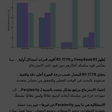
يُظهر DeepSeek R1 و R1-1776 أقوى قدرات استدلال أولية
, ، مما
يعكس قوة سلسلة أفكارهم دون قيود على الاسترجاع.
يحقق R1-1776 المعدل حسب درجة الحيرة أعلى دقة واقعية
, ،
مدعومة بالبحث في الوقت الفعلي والتحقق من مصادر متعددة.
اعتماد الاسترجاع مرتفع بشكل متعمد بالنسبة لـ Perplexity
, ، لأن
نموذجه جزء من سلسلة أبحاث أوسع نطاقًا وليس نظامًا مستقلًا.
الاستقلالية هي ما يميز Perplexity عن غيرها
—فهو ينفذ خطط
متعددة الخطوات، ويعيد الاستعلام، ويجمع المصادر، بينما تعمل نماذج