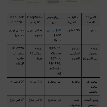
الميزة /
خالية من
بيربليسيتي
DeepSeek
DeepSeek
الخطة
الحيرة
برو
R1 (خام)
R1-1776
السعر
$0 / شهر
$20 / شهر
مجاني (وزن
مجاني (وزن
$200
مفتوح)
مفتوح)
سنويًا
نموذج
نموذج
GPT-4.1،
نموذج
R1-1776
الوصول
أساسي
Claude
التفكير R1
متغير غير
إلى النموذج
للحيرة
3.5/4.x،
فقط
خاضع
R1-1776،
للرقابة
o3-mini،
إلخ.
البحث في
محدود
غير محدود
لا شيء
لا شيء
الوقت
الحقيقي
وضع البحث
حصة
غير محدود
غير متاح
غير متاح
المتعمق
محدودة