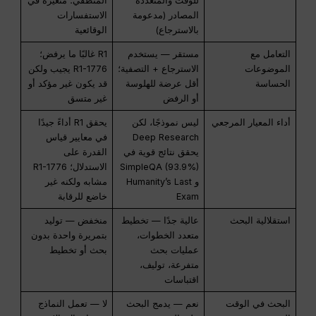
للوقت والمتعددة
المنطقي؛ متغيرة في
المصادر (مدعومة
الاستفسارات
بالاسترجاع)
الوقائعية
التعامل مع
مستقر — يستخدم
R1 غالبًا ما يرفض؛
الموضوعات
الاسترجاع + التصفية؛
R1-1776 يجيب ولكن
الحساسة
أقل عرضة للهلوسة
قد يكون غير مؤكد أو
أو الرفض
غير متسق
أداء المعيار المرجعي
ليس نموذجًا، لكن
يحقق R1 أداءً جيدًا
Deep Research
في معايير قياس
يحقق نتائج قوية في
القدرة على
SimpleQA (93.9%)
الاستدلال؛ R1-1776
و Humanity’s Last
مشابه ولكنه غير
Exam
خاضع للرقابة
استقلالية البحث
عالية جدًا — تخطيط
منخفض — توليد
متعدد الخطوات،
بتمريرة واحدة بدون
عمليات بحث
بحث أو تخطيط
متفرعة، توليف،
اقتباسات
البحث في الوقت
نعم — يدمج البحث
لا — تعمل النماذج