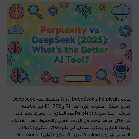
يلعب Perplexity و DeepSeek أدوارًا مختلفة: يقدم DeepSeek
نماذج استدلال مفتوحة الوزن مثل R1 و R1-1776 غير الخاضعة
للرقابة، بينما يحول Perplexity هذه النماذج إلى محرك بحث كامل
من خلال إضافة البحث في الوقت الفعلي والتخطيط متعدد الخطوات
وإنشاء التقارير بشكل مستقل. في عام 2025، سيكون الاختلاف
الرئيسي هو أن Perplexity يعزز الاستدلال الأولي لـ DeepSeek