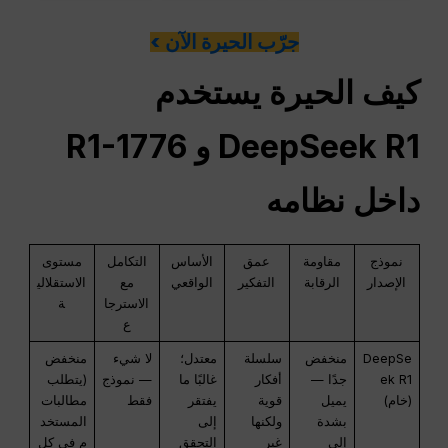
جرّب الحيرة الآن >
كيف
الحيرة
يستخدم
DeepSeek R1 و R1-1776
داخل نظامه
نموذج
مقاومة
عمق
الأساس
التكامل
مستوى
الإصدار
الرقابة
التفكير
الواقعي
مع
الاستقلالي
الاسترجا
ة
ع
DeepSe
منخفض
سلسلة
معتدل؛
لا شيء
منخفض
ek R1
جدًا —
أفكار
غالبًا ما
— نموذج
(يتطلب
(خام)
يميل
قوية
يفتقر
فقط
مطالبات
بشدة
ولكنها
إلى
المستخد
إلى
غير
التحقق
م في كل