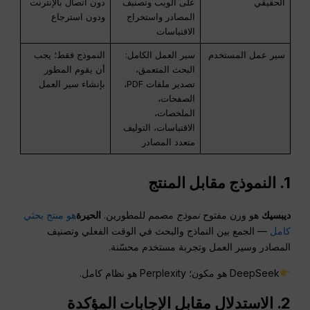
الحقيقي
على الويب وتصنيف
دون اتصال بالإنترنت
المصادر واستخراج
ودون استرجاع
الاقتباسات
سير عمل المستخدم
سير العمل الكامل:
النموذج فقط؛ يجب
البحث المتعمق،
أن يقوم المطور
تصدير ملفات PDF،
بإنشاء سير العمل
الصفحات،
الملخصات،
الاقتباسات، التوليف
متعدد المصادر
1. النموذج مقابل المنتج
ديبسيك
هو وزن مفتوح
نموذج
مصمم للمطورين.
الحيرة
هو منتج بحثي
كامل
— الجمع بين النماذج والبحث في الوقت الفعلي وتصنيف
المصادر وسير العمل وتجربة مستخدم محسّنة.
DeepSeek هو مكون؛ Perplexity هو نظام كامل.
2. الاستدلال مقابل الإجابات المؤكدة