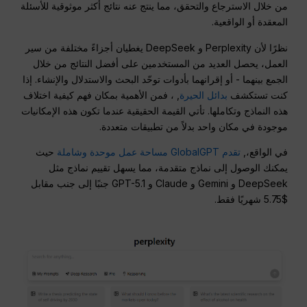
من خلال الاسترجاع والتحقق، مما ينتج عنه نتائج أكثر موثوقية للأسئلة
المعقدة أو الواقعية.
نظرًا لأن Perplexity و DeepSeek يغطيان أجزاءً مختلفة من سير
العمل، يحصل العديد من المستخدمين على أفضل النتائج من خلال
الجمع بينهما - أو إقرانهما بأدوات توحّد البحث والاستدلال والإنشاء. إذا
كنت تستكشف
بدائل الحيرة
, ، فمن الأهمية بمكان فهم كيفية اختلاف
هذه النماذج وتكاملها. تأتي القيمة الحقيقية عندما تكون هذه الإمكانيات
موجودة في مكان واحد بدلاً من تطبيقات متعددة.
في الواقع،,
تقدم GlobalGPT مساحة عمل موحدة وشاملة
حيث
يمكنك الوصول إلى نماذج متقدمة، مما يسهل تقييم نماذج مثل
DeepSeek و Gemini و Claude و GPT-5.1 جنبًا إلى جنب مقابل
$5.75 شهريًا فقط.