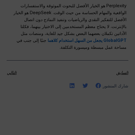
Perplexity هو الخيار الأفضل للبحوث الموثوقة والاستفسارات
الواقعية والمهام الحساسة من حيث الوقت. DeepSeek هو الخيار
الأفضل للتفكير النقدي والرياضيات وتنفيذ النماذج دون اتصال
بالإنترنت. لا يحتاج معظم المستخدمين إلى الاختيار بينهما، فكلتا
الأداتين تكملان بعضهما البعض بشكل جيد للغاية، ومنصات مثل
GlobalGPT يجعل من السهل استخدام كلاهما
جنبًا إلى جنب في
مساحة عمل مبسطة وميسورة التكلفة.
السابق
التالي
شارك المنشور: