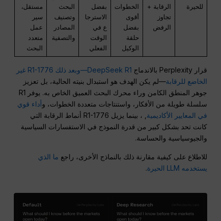
للحيرة
الرقابة +
الخطوات
بفضل
البحث
مستقل،
تجاوز
أقوى
الاسترجا
وتصنيف
سير
الرفض
بفضل
ع في
المصادر
عمل
حلقة
الوقت
والتصفية
متعدد
الوكيل
الفعلي
البحث
قرار Perplexity بالاندماج
DeepSeek R1—وبعد ذلك R1-1776 غير
الخاضع للرقابة
—لم يكن الهدف هو استبدال بنيته الحالية، بل تعزيز
جوهر المنطق الكامن وراء محرك البحث العميق الخاص به. يوفر R1
سلسلة طويلة من الأفكار، واستنتاجات متعددة الخطوات، و
أداء قوي
في المعايير الأكاديمية
, ، بينما يزيل R1-1776 أنماط الرقابة التي
كانت تحد بشكل كبير من قدرة النموذج في الاستفسارات السياسية
والجيوسياسية والحساسة.
للاطلاع على كيفية مقارنة ذلك بالنماذج الأخرى، راجع
ما الذي
يستخدمه LLM الحيرة
.