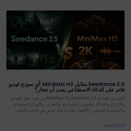
Seedance 2.5 مقابل MiniMax H3: أي نموذج فيديو
قائم على الذكاء الاصطناعي يجب أن تختار؟
قارن بين طرازي Seedance 2.5 وMiniMax H3 من حيث طول الفيديو،
والإخراج بدقة 2K، والصوت، والمراجع، والتحرير، والأوزان المفتوحة،
والاستخدام المحلي، والأفضل ملاءمةً لكل غرض في الوقت الحالي.
قراءة المزيد