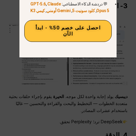
💬 دردشة الذكاء الاصطناعي:
Claude
,
GPT-5.6
3- الاستقلالية
Opus 5
,
كلود سونيت 5
,
Gemini أومني
,
كيمي K3
احصل على خصم 50% - ابدأ
الآن
ديبسيك
يولد إجابة واحدة لكل موجه.
الحيرة
يقوم بإجراء حلقات بحثية
متعددة الخطوات — التخطيط والبحث والقراءة والتحسين — غالبًا
باستخدام عشرات المصادر.
DeepSeek ترد؛ Perplexity تحقق.
4. الدقة