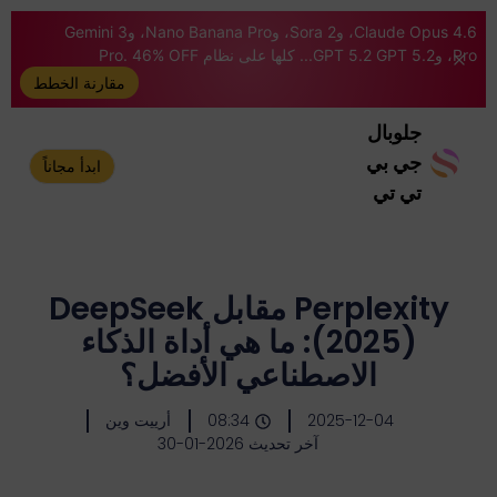
Claude Opus 4.6، وSora 2، وNano Banana Pro، وGemini 3
Pro، وGPT 5.2 GPT 5.2... كلها على نظام Pro. 46% OFF
مقارنة الخطط
جلوبال
جي بي
ابدأ مجاناً
تي تي
Perplexity مقابل DeepSeek
(2025): ما هي أداة الذكاء
الاصطناعي الأفضل؟
2025-12-04
08:34
أرييت وين
آخر تحديث 2026-01-30