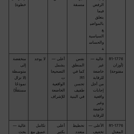
الرفض
متسقة
خطوة)
فيما
يتعلق
بالمواضي
ع
السياسية
والحساس
ة
R1-1776
عالية —
نفس
أعلى —
لا يوجد
منخفضة
(أوزان
غير
المنطق
يشمل
إلى
مفتوحة)
خاضعة
كما في
التصحيحا
متوسطة
للرقابة
R1؛
ت
(لا تزال
من أجل
تحسن
الواقعية
نموذجًا
إجابات
طفيف
الخاضعة
مستقلًا)
واقعية
في البنية
للإشراف
وغير
خاضعة
للرقابة
R1-1776
الأعلى —
تخطيط
أعلى
تكامل
عالية —
المعدل
تخفيف
متعدد
بكثير
عميق مع
بحث