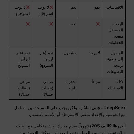
الاقتباسات
نعم
نعم
لا يوجد
لا يوجد
استرجاع
استرجاع
البحث
نعم
المستقل
متعدد
الخطوات
الوصول
لا يوجد
مشمول
نعم (عبر
نعم (عبر
إلى واجهة
أوزان
أوزان
برمجة
النموذج)
النموذج)
التطبيقات
تكلفة
مجاناً
اشتراك
مجاني
مجاني
الاستخدام
ثابت
(يتطلب
(يتطلب
حسابًا)
حسابًا)
DeepSeek مجاني تمامًا
, ، ولكن يجب على المستخدمين التعامل
مع الحوسبة والإعداد ونقص الاسترجاع أو الأتمتة بأنفسهم.
الحيرةالتكاليف $20/شهرياً
, يقدم محرك بحث متكامل مع البحث
والاستشهادات وسير العمل متعدد الخطوات. يمكنك التحقق من