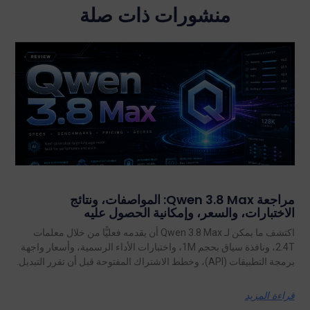
منشورات ذات صلة
مراجعة Qwen 3.8 Max: المواصفات، ونتائج
الاختبارات، والسعر، وإمكانية الحصول عليه
اكتشف ما يمكن لـ Qwen 3.8 Max أن يقدمه فعليًّا من خلال معلمات
2.4T، ونافذة سياق بحجم 1M، واختبارات الأداء الرسمية، وأسعار واجهة
برمجة التطبيقات (API)، وخطط الاشتراك المفتوحة قبل أن تقرر التبديل.
قراءة المزيد