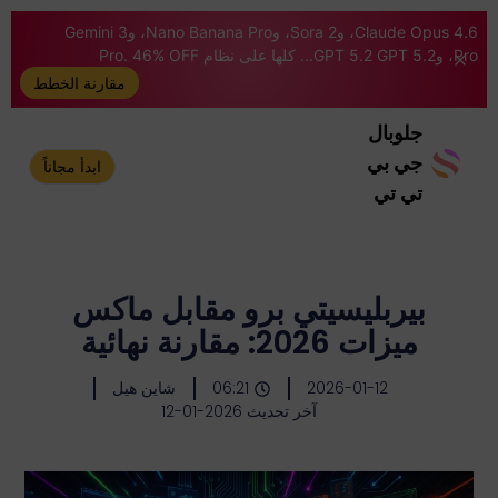
Claude Opus 4.6، وSora 2، وNano Banana Pro، وGemini 3
Pro، وGPT 5.2 GPT 5.2... كلها على نظام Pro. 46% OFF
مقارنة الخطط
جلوبال
جي بي
ابدأ مجاناً
تي تي
بيربليسيتي برو مقابل ماكس
ميزات 2026: مقارنة نهائية
2026-01-12
06:21
شاين هيل
آخر تحديث 2026-01-12