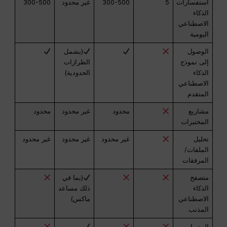
استفسارات
5
300-500
غير محدود
300-500
الذكاء
الاصطناعي
اليومية
الوصول
(يشمل
إلى نموذج
الطرازات
الذكاء
الحدودية)
الاصطناعي
المتقدم
مشاريع
محدود
غير محدود
محدود
المختبرات
تحليل
غير محدود
غير محدود
غير محدود
الملفات/
المرفقات
متصفح
(بما في
الذكاء
ذلك مساعد
الاصطناعي
ماكس)
المذنب
الوصول