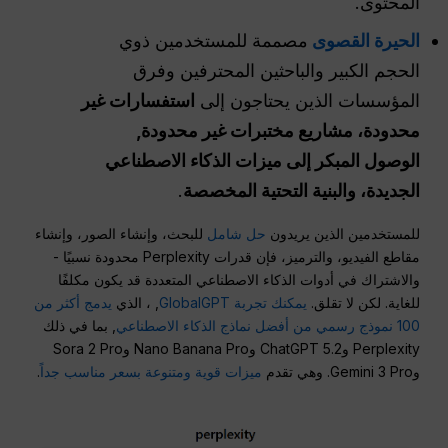
المحتوى.
الحيرة القصوى
مصممة للمستخدمين ذوي
الحجم الكبير والباحثين المحترفين وفرق
المؤسسات الذين يحتاجون إلى
استفسارات غير
محدودة، مشاريع مختبرات غير محدودة,
الوصول المبكر
إلى ميزات الذكاء الاصطناعي
الجديدة، والبنية التحتية المخصصة
.
للمستخدمين الذين يريدون
حل شامل
للبحث، وإنشاء الصور، وإنشاء
مقاطع الفيديو، والترميز، فإن قدرات Perplexity محدودة نسبيًا -
والاشتراك في أدوات الذكاء الاصطناعي المتعددة قد يكون مكلفًا
للغاية. لكن لا تقلق.
يمكنك تجربة GlobalGPT
, ، الذي
يدمج أكثر من
100 نموذج رسمي من أفضل نماذج الذكاء الاصطناعي
, بما في ذلك
Perplexity وChatGPT 5.2 وNano Banana Pro وSora 2 Pro
وGemini 3 Pro. وهي تقدم
ميزات قوية ومتنوعة بسعر مناسب جداً
.