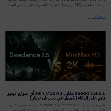
برمجة التطبيقات (API)، وخطط الاشتراك المفتوحة قبل أن تقرر التبديل.
قراءة المزيد
Seedance 2.5 مقابل MiniMax H3: أي نموذج فيديو
قائم على الذكاء الاصطناعي يجب أن تختار؟
قارن بين طرازي Seedance 2.5 وMiniMax H3 من حيث طول الفيديو،
والإخراج بدقة 2K، والصوت، والمراجع، والتحرير، والأوزان المفتوحة،