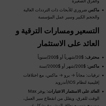
والفرق الصغيرة
ماكس
ضروري للأبحاث ذات الترددات العالية
والحجم الكبير وسير عمل المؤسسة
التسعير ومسارات الترقية و
العائد على الاستثمار
محترف
:
$20/شهرياً أو $200/سنوياً
ماكس:
$200/شهر أو $2000/سنة
ترقيات: مجاناً → برو → ماكس، مع اختلافات
إقليمية لنظام iOS/أندرويد
العائد على الاستثمار
الاعتبارات:
يوفر Max
الوقت للفرق، ويقلل من انقطاع سير العمل،
ويسمح بتوسيع نطاق المشروع بشكل غير