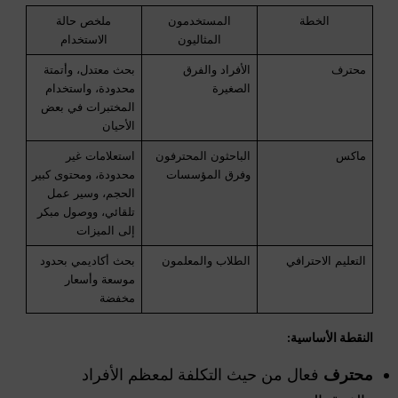
الخطة
المستخدمون
ملخص حالة
المثاليون
الاستخدام
محترف
الأفراد والفرق
بحث معتدل، وأتمتة
الصغيرة
محدودة، واستخدام
المختبرات في بعض
الأحيان
ماكس
الباحثون المحترفون
استعلامات غير
وفرق المؤسسات
محدودة، ومحتوى كبير
الحجم، وسير عمل
تلقائي، ووصول مبكر
إلى الميزات
التعليم الاحترافي
الطلاب والمعلمون
بحث أكاديمي بحدود
موسعة وأسعار
مخفضة
النقطة الأساسية:
محترف
فعال من حيث التكلفة لمعظم الأفراد