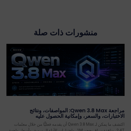
منشورات ذات صلة
مراجعة Qwen 3.8 Max: المواصفات، ونتائج
الاختبارات، والسعر، وإمكانية الحصول عليه
اكتشف ما يمكن لـ Qwen 3.8 Max أن يقدمه فعليًّا من خلال معلمات
2.4T، ونافذة سياق بحجم 1M، واختبارات الأداء الرسمية، وأسعار واجهة