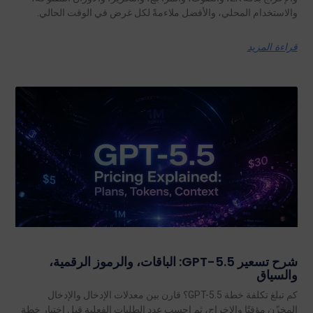
والاستخدام المحلي، والأفضل ملاءمةً لكل غرض في الوقت الحالي.
قراءة المزيد
شرح تسعير GPT-5.5: الباقات، والرموز الرقمية،
والسياق
كم تبلغ تكلفة خطة GPT-5.5؟ قارن بين معدلات الإدخال والإدخال
المخزّن مؤقتًا والإخراج، ثم احسب عدد الطلبات الفعلية قبل اختيار خطة