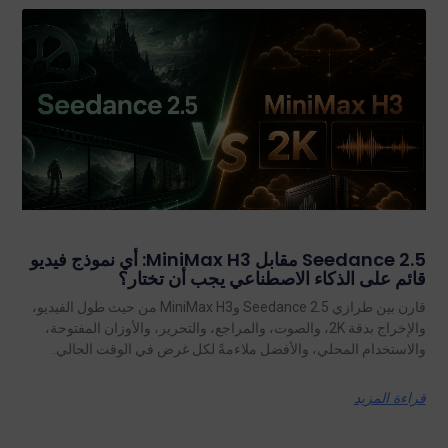
Seedance 2.5 مقابل MiniMax H3: أي نموذج فيديو
قائم على الذكاء الاصطناعي يجب أن تختار؟
قارن بين طرازي Seedance 2.5 وMiniMax H3 من حيث طول الفيديو،
والإخراج بدقة 2K، والصوت، والمراجع، والتحرير، والأوزان المفتوحة،
والاستخدام المحلي، والأفضل ملاءمةً لكل غرض في الوقت الحالي.
قراءة المزيد