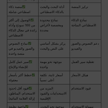
تركيز المنصة
أداة البحث والبحث
منصة ذكاء
بالذكاء الاصطناعي
اصطناعي شاملة
نماذج الذكاء
نماذج محدودة
الوصول إلى أكثر
الاصطناعي المتاحة
ومخصصة لأغراض
من 100 نموذج وأداة
محددة
رائدة في مجال الذكاء
الاصطناعي
دعم النصوص والصور
يركز بشكل أساسي
نماذج النصوص
والفيديو
على النص والبحث
والصور والفيديو في
منصة واحدة
تغطية سير العمل
موجهة نحو مهمة
سير عمل كامل
واحدة
للإنشاء والإنتاج
هيكل الأسعار
أسعار ثابتة، تكلفة
خطط أكثر بأسعار
أعلى نسبياً
معقولة
قيود الاستخدام
المزيد من
قيود أقل (حدود
الاستخدامات والقيود
الاستخدام، المناطق،
الإقليمية
إزالة العلامة المائية)
سهولة الاستخدام
موجهة نحو البحث،
واجهة نظيفة