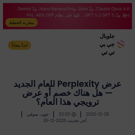
Claude Opus 4.6، وSora 2، وNano Banana Pro، وGemini 3
Pro، وGPT 5.2 GPT 5.2... كلها على نظام Pro. 46% OFF
مقارنة الخطط
جلوبال
جي بي
ابدأ مجاناً
تي تي
عرض Perplexity للعام الجديد
— هل هناك خصم أو عرض
ترويجي هذا العام؟
2025-12-26
02:00
جون، صوفي
آخر تحديث 2025-12-26