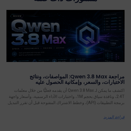
مراجعة Qwen 3.8 Max: المواصفات، ونتائج
الاختبارات، والسعر، وإمكانية الحصول عليه
اكتشف ما يمكن لـ Qwen 3.8 Max أن يقدمه فعليًّا من خلال معلمات
2.4T، ونافذة سياق بحجم 1M، واختبارات الأداء الرسمية، وأسعار واجهة
برمجة التطبيقات (API)، وخطط الاشتراك المفتوحة قبل أن تقرر التبديل.
قراءة المزيد