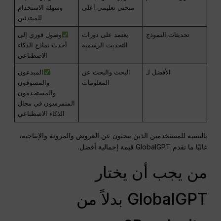
منحنى تعليمي أعلى
وسهلة الاستخدام
للمبتدئين
تحديثات النموذج
يعتمد على دورات
وصول فوري إلى
التحديث الرسمية
أحدث نماذج الذكاء
الاصطناعي
الأفضل لـ
البحث والبحث عن
المبدعون
المعلومات
والمسوقون
والمستخدمون
المتمرسون في مجال
الذكاء الاصطناعي
بالنسبة للمستخدمين الذين يبحثون عن العروض والمرونة والإنتاجية،
غالبًا ما تقدم GlobalGPT قيمة إجمالية أفضل.
من يجب أن يختار
GlobalGPT بدلاً من