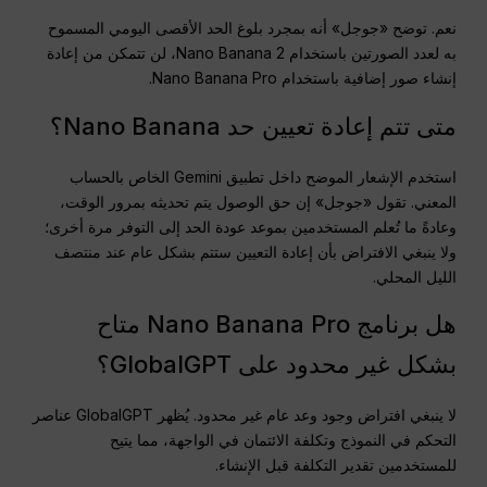
نعم. توضح «جوجل» أنه بمجرد بلوغ الحد الأقصى اليومي المسموح
به لعدد الصورتين باستخدام Nano Banana 2، لن تتمكن من إعادة
إنشاء صور إضافية باستخدام Nano Banana Pro.
متى تتم إعادة تعيين حد Nano Banana؟
استخدم الإشعار الموضح داخل تطبيق Gemini الخاص بالحساب
المعني. تقول «جوجل» إن حق الوصول يتم تحديثه بمرور الوقت،
وعادةً ما تُعلم المستخدمين بموعد عودة الحد إلى التوفر مرة أخرى؛
ولا ينبغي الافتراض بأن إعادة التعيين ستتم بشكل عام عند منتصف
الليل المحلي.
هل برنامج Nano Banana Pro متاح
بشكل غير محدود على GlobalGPT؟
لا ينبغي افتراض وجود وعد عام غير محدود. يُظهر GlobalGPT عناصر
التحكم في النموذج وتكلفة الائتمان في الواجهة، مما يتيح
للمستخدمين تقدير التكلفة قبل الإنشاء.