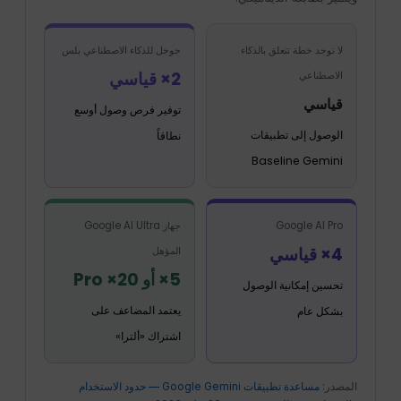
لا توجد خطة تتعلق بالذكاء
جوجل للذكاء الاصطناعي بلس
2× قياسي
الاصطناعي
قياسي
توفير فرص وصول أوسع
الوصول إلى تطبيقات
نطاقاً
Baseline Gemini
Google AI Pro
جهاز Google AI Ultra
4× قياسي
المؤهل
5× أو 20× Pro
تحسين إمكانية الوصول
يعتمد المضاعف على
بشكل عام
اشتراك «ألترا»
المصدر:
مساعدة تطبيقات Google Gemini — حدود الاستخدام