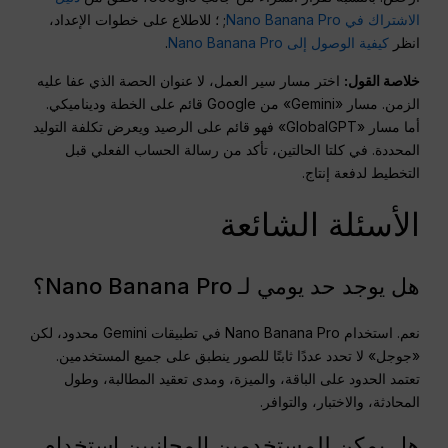
الاشتراك في Nano Banana Pro
; ؛ للاطلاع على خطوات الإعداد،
انظر
كيفية الوصول إلى Nano Banana Pro
.
خلاصة القول:
اختر مسار سير العمل، لا عنوان الحصة الذي عفا عليه
الزمن. مسار «Gemini» من Google قائم على الخطة وديناميكي.
أما مسار «GlobalGPT» فهو قائم على الرصيد ويعرض تكلفة التوليد
المحددة. في كلتا الحالتين، تأكد من رسالة الحساب الفعلي قبل
التخطيط لدفعة إنتاج.
الأسئلة الشائعة
هل يوجد حد يومي لـ Nano Banana Pro؟
نعم. استخدام Nano Banana Pro في تطبيقات Gemini محدود، لكن
«جوجل» لا تحدد عددًا ثابتًا للصور ينطبق على جميع المستخدمين.
تعتمد الحدود على الباقة، والميزة، ومدى تعقيد المطالبة، وطول
المحادثة، والاختبار، والتوافر.
هل يمكن للمستخدمين المجانيين استخدام