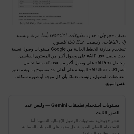
تصف «جوجل» حدود تطبيقات Gemini بأنها مرنة وتستند
إلى الباقات، وليست عددًا ثابتًا للصور.
تستخدم مقارنة الخطط الحالية من Google مستويات وصول نسبية:
حيث يحصل «AI Plus» على وصول أكبر من المستوى القياسي،
ويحصل «AI Pro» على وصول أكبر من «Plus»، بينما تحصل
اشتراكات «AI Ultra» المؤهلة على أعلى حد مسموح به. وهذه تعتبر
مضاعفات للوصول، وليست ضمانًا بأن كل موجه أو صورة ستكلف
نفس المبلغ.
مستويات استخدام تطبيقات Gemini — وليس عدد
الصور الثابت
تنشر «جوجل» مستويات الوصول الإجمالية النسبية؛ أما
الاستخدام الفعلي للصور فيظل يعتمد على العمليات الحسابية
ويتميز بطابعه الديناميكي.