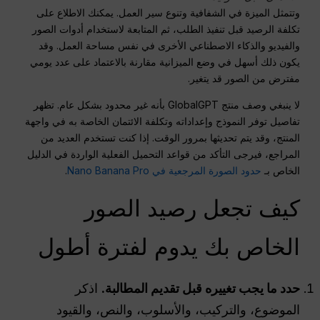
وتتمثل الميزة في الشفافية وتنوع سير العمل. يمكنك الاطلاع على
تكلفة الرصيد قبل تنفيذ الطلب، ثم المتابعة لاستخدام أدوات الصور
والفيديو والذكاء الاصطناعي الأخرى في نفس مساحة العمل. وقد
يكون ذلك أسهل في وضع الميزانية مقارنة بالاعتماد على عدد يومي
مفترض من الصور قد يتغير.
لا ينبغي وصف منتج GlobalGPT بأنه غير محدود بشكل عام. تظهر
تفاصيل توفر النموذج وإعداداته وتكلفة الائتمان الخاصة به في واجهة
المنتج، وقد يتم تحديثها بمرور الوقت. إذا كنت تستخدم العديد من
المراجع، فيرجى التأكد من قواعد التحميل الفعلية الواردة في الدليل
الخاص بـ
حدود الصورة المرجعية في Nano Banana Pro
.
كيف تجعل رصيد الصور
الخاص بك يدوم لفترة أطول
حدد ما يجب تغييره قبل تقديم المطالبة.
اذكر
الموضوع، والتركيب، والأسلوب، والنص، والقيود