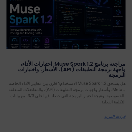
مراجعة برنامج Muse Spark 1.2: اختبارات الأداء،
واجهة برمجة التطبيقات (API)، الأسعار، واختبارات
البرمجة
هل يستحق Muse Spark 1.2 الاستخدام؟ قارن بين معايير الأداء الخاصة
بـ Meta، وأسعار واجهات برمجة التطبيقات (API)، والمفاضلات المتعلقة
بالخصوصية، ونتيجة اختبار البرمجة التي حصلنا فيها على 3/3، مع بيانات
التكلفة الفعلية.
قراءة المزيد