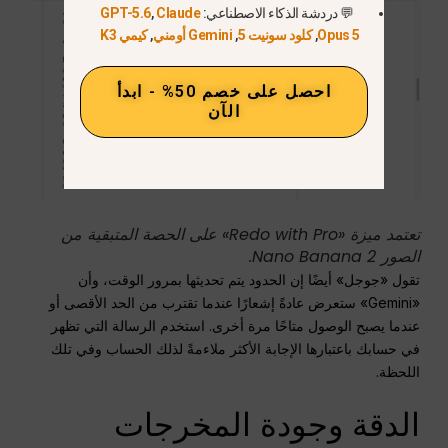
💬 دردشة الذكاء الاصطناعي:
Claude
,
GPT-5.6
Opus 5
,
كلود سونيت 5
,
Gemini أومني
,
كيمي K3
احصل على خصم 50% - ابدأ
الآن
تعتمد ميزة «Redo with Pro» على الحصة المتبقية من
الصور Nano Banana 2.
تقول «جوجل» أيضًا إن الحدود يتم تحديثها بمرور الوقت، وأن
«Gemini» ستعرض عادةً إشعارًا عندما تقترب من الحد الأقصى أو
عندما يصبح الوصول متاحًا مرة أخرى. استخدم الرسالة التي تظهر
في حسابك باعتبارها الإجابة الأكثر ملاءمةً لذلك الحساب وفي تلك
اللحظة.
الدقة وجودة المخرجات