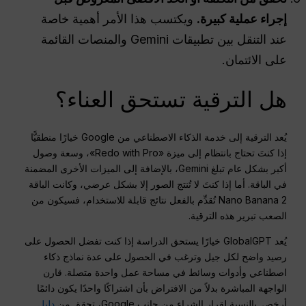
إجراء عملية كبيرة.
ويكتسب هذا الأمر أهمية خاصة
عند التنقل بين تطبيقات Gemini والمنصات القائمة
على الائتمان.
هل الترقية تستحق العناء؟
يُعد الترقية إلى خدمة الذكاء الاصطناعي من Google خيارًا منطقيًّا
إذا كنتَ تحتاج بانتظام إلى ميزة «Redo with Pro»، وسعة وصول
أكبر بشكل عام تبلغ Gemini، بالإضافة إلى الميزات الأخرى المضمنة
في الباقة. أما إذا كنتَ لا تُنتج الصور إلا بشكل عرضي، وكانت الباقة
Nano Banana 2 تُقدِّم بالفعل نتائج قابلة للاستخدام، فسيكون من
الصعب تبرير هذه الترقية.
يُعد GlobalGPT خيارًا يستحق الدراسة إذا كنت تفضل الحصول على
رصيد واضح لكل جيل وترغب في الحصول على عدة نماذج ذكاء
اصطناعي وأدوات وسائط في مساحة عمل واحدة متصلة. قارن
الواجهة المباشرة بدلاً من الافتراض بأن اشتراكًا واحدًا يكون دائمًا
أرخص. بالنسبة لقرار الشراء من جانب Google، تحقق من
دليل