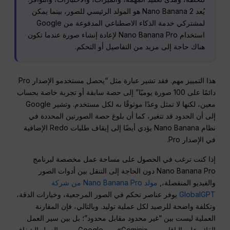
يُعد Nano Banana 2 هو المولد الرئيسي للصور، بينما يمكن
لمشتركي خدمة الذكاء الاصطناعي المدفوعة من Google
استخدام Nano Banana Pro لإعادة إنشاء صورة عندما تكون
هناك حاجة إلى مزيد من التفاصيل أو التحكم.
هذا التمييز مهم. فقد تشير عبارة مثل “يحصل مستخدمو الإصدار Pro
دائمًا على 100 صورة يوميًا” إلى حصة سابقة أو تجربة خاصة بحساب
معين، لكنها لا تمثل وعدًا موثوقًا به لكل مستخدم. وتشير Google
إلى أن الحدود قد تتغير، كما أن بلوغ حصة الصورتين المحددة في
نظام Nano Banana يؤدي أيضًا إلى إيقاف طلبات Redo الإضافية
في الإصدار Pro.
إذا كنت ترغب في الحصول على مساحة عمل مخصصة لبرنامج
Nano Banana Pro دون الحاجة إلى التنقل بين أدوات الصور
والفيديو المنفصلة،,
مولد Nano Banana Pro من شركة
GlobalGPT
يوفر عناصر تحكم في الصور المرجعية، وخيارات الدقة،
وتكلفة واضحة للرصيد لكل عملية توليد. وبالتالي، فإن المقارنة
العملية ليست بين “غير محدود مقابل محدود”؛ بل بين سير العمل
القائم على الباقات من «Gemini» من Google وسير العمل الشفاف