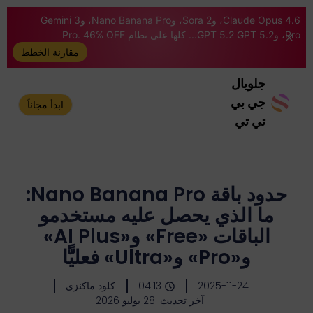
Claude Opus 4.6، وSora 2، وNano Banana Pro، وGemini 3
Pro، وGPT 5.2 GPT 5.2... كلها على نظام Pro. 46% OFF
مقارنة الخطط
جلوبال
جي بي
ابدأ مجاناً
تي تي
حدود باقة Nano Banana Pro:
ما الذي يحصل عليه مستخدمو
الباقات «Free» و«AI Plus»
و«Pro» و«Ultra» فعليًّا
2025-11-24
04:13
كلود ماكنزي
آخر تحديث: 28 يوليو 2026