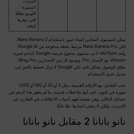
الميزات
المتميزة
الأوسع نطاقًا
التي توفرها
الباقة
يمكن للمستوى المجاني إنشاء صور باستخدام Nano Banana 2،
لكن Nano Banana Pro مرتبط بخطة مدفوعة من Google AI.
وتُعد «AI Plus» أدنى مستوى مدفوع تعرضه Google كداعم لميزة
«Redo» مع الإصدار Pro. ويوسع كل من الإصدارين Pro وUltra
نطاق الوصول بشكل عام، لكن Google لا تزال تحتفظ بالحق في
تعديل حدود الاستخدام.
يجب التعامل مع الأرقام القديمة، مثل 3 أو 20 أو 100 أو 1,000
صورة في اليوم، على أنها ملاحظات قديمة، ما لم يظهر هذا الرقم في
حسابك الحالي. وهي مفيدة لفهم أسباب الاختلافات في التقارير عبر
الإنترنت، ولكن لا ينبغي اعتبارها حقًا عامًّا.
نانو بانانا 2 مقابل نانو بانانا