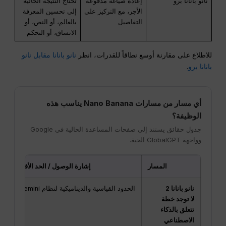
نانو بانانا برو
إعادة صياغة مدفوعة
تحتاج النتيجة الحالية
الأجر، مع التركيز على
إلى تحسين المعرفة
التفاصيل
بالعالم، أو النص، أو
الاتساق، أو التحكم
للاطلاع على مقارنة أوسع نطاقاً للقدرات، انظر
نانو بانانا مقابل نانو
بانانا برو
.
أي مسار من مسارات Nano Banana يناسب هذه
الوظيفة؟
جدول حقائق يستند إلى صفحات المساعدة الحالية في Google
وواجهة GlobalGPT الحية.
المسار
إشارة الوصول / الحد الأقصى
نانو بانانا 2
الحدود القياسية والديناميكية لنظام Gemini
1 أل
لا توجد خطة
تتعلق بالذكاء
الاصطناعي