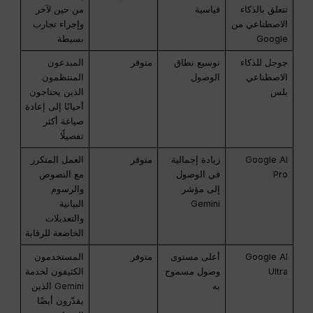
تتعلق بالذكاء
قياسية
من حين لآخر
الاصطناعي من
وإجراء تجارب
Google
بسيطة
جوجل للذكاء
توسيع نطاق
متوفر
المبدعون
الاصطناعي
الوصول
المنتظمون
بلس
الذين يحتاجون
أحيانًا إلى إعادة
صياغة أكثر
تفصيلًا
Google AI
زيادة إجمالية
متوفر
العمل المتكرر
Pro
في الوصول
مع النصوص
إلى مؤشر
والرسوم
Gemini
البيانية
والتعديلات
الخاضعة للرقابة
Google AI
أعلى مستوى
متوفر
المستخدمون
Ultra
وصول مسموح
الكثيفون لخدمة
به
Gemini الذين
يقدّرون أيضًا