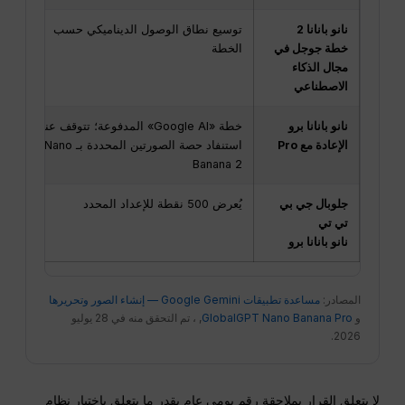
نانو بانانا 2
توسيع نطاق الوصول الديناميكي حسب
خطة جوجل في
الخطة
ك
مجال الذكاء
الاصطناعي
نانو بانانا برو
خطة «Google AI» المدفوعة؛ تتوقف عند
إ
الإعادة مع Pro
استنفاد حصة الصورتين المحددة بـ Nano
ع
Banana 2
جلوبال جي بي
يُعرض 500 نقطة للإعداد المحدد
تي تي
م
نانو بانانا برو
ف
المصادر:
مساعدة تطبيقات Google Gemini — إنشاء الصور وتحريرها
و
GlobalGPT Nano Banana Pro
, ، تم التحقق منه في 28 يوليو
2026.
لا يتعلق القرار بملاحقة رقم يومي عام بقدر ما يتعلق باختيار نظام