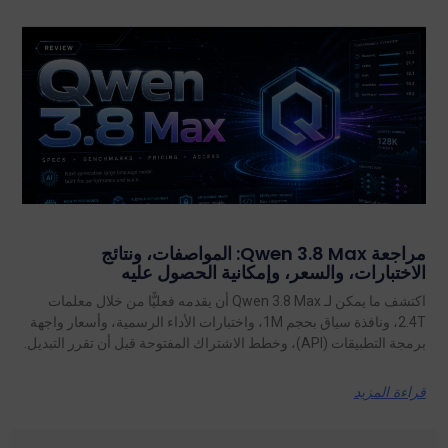
مراجعة Qwen 3.8 Max: المواصفات، ونتائج
الاختبارات، والسعر، وإمكانية الحصول عليه
اكتشف ما يمكن لـ Qwen 3.8 Max أن يقدمه فعليًّا من خلال معلمات
2.4T، ونافذة سياق بحجم 1M، واختبارات الأداء الرسمية، وأسعار واجهة
برمجة التطبيقات (API)، وخطط الاشتراك المفتوحة قبل أن تقرر التبديل.
قراءة المزيد