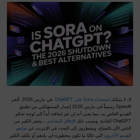
لا، لا يمكنك
استخدام Sora على ChatGPT
. في مارس 2026، ألغى
OpenAI رسمياً في مارس 2026 إصدار المستهلكين من تطبيق
الفيديو الخاص به، مما يعني أنه لن تتم إضافته أبداً إلى لوحة تحكم
ChatGPT العادية. وبسبب ذلك
الإغلاق المفاجئ
, ، يشعر الكثير من
الناس الآن بالضياع، ويضطرون إلى البحث في الإنترنت عن
صانعو
الفيديو الآخرون
التي غالبًا ما تكون محظورة في بلدهم أو تكلف الكثير