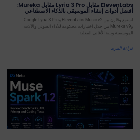
ElevenLabs مقابل Lyria 3 Pro مقابل Mureka:
أفضل أدوات إنشاء الموسيقى بالذكاء الاصطناعي
استمع وقارن بين ElevenLabs Music v2 وGoogle Lyria 3 Pro
وMureka v9 من خلال اختبارات محكومة للأداء الصوتي والآلات
الموسيقية وبنية الأغاني الفعلية.
قراءة المزيد