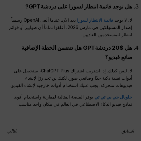
هل توجد قائمة انتظار لسورا على
دردشةGPT
?
لا، لا يوجد
قائمة الانتظار لسورا
بعد الآن. عندما ألغى OpenAI رسمياً
إصدار المستهلكين في مارس 2026، أغلقوا تماماً أي طوابير أو قوائم
انتظار للمستخدمين العاديين.
هل $20
دردشةGPT
هل تتضمن الخطة الإضافية
صانع فيديو؟
لا، ليس كذلك. إذا اشتريت اشتراك ChatGPT Plus، ستحصل على
أدوات نصية ذكية جدًا وصانعي صور، لكنك لن تجد زرًا لإنشاء
فيديوهات متحركة. يجب عليك استخدام أدوات خارجية لإنشاء الفيديو.
جلوبال جي بي تي تي
يوفر المنصة المثالية لمقارنة واستخدام أقوى
نماذج فيديو الذكاء الاصطناعي في العالم في مكان واحد مناسب.
السابق
التالي