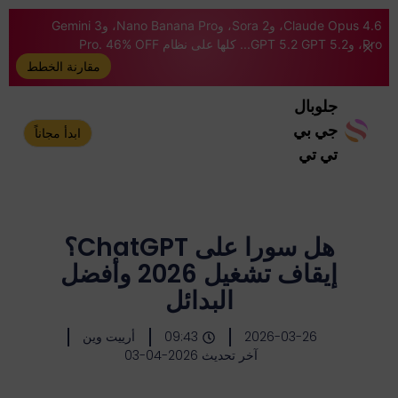
Claude Opus 4.6، وSora 2، وNano Banana Pro، وGemini 3
Pro، وGPT 5.2 GPT 5.2... كلها على نظام Pro. 46% OFF
مقارنة الخطط
جلوبال
جي بي
ابدأ مجاناً
تي تي
هل سورا على ChatGPT؟
إيقاف تشغيل 2026 وأفضل
البدائل
2026-03-26
09:43
أرييت وين
آخر تحديث 2026-04-03