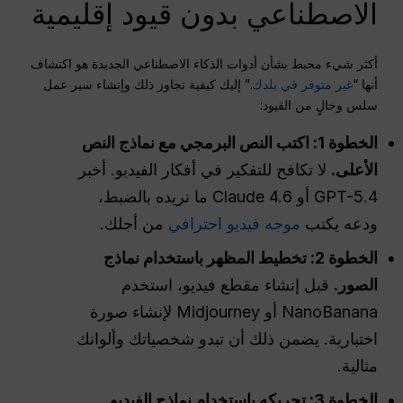
الاصطناعي بدون قيود إقليمية
أكثر شيء محبط بشأن أدوات الذكاء الاصطناعي الجديدة هو اكتشاف
أنها “
غير متوفر في بلدك
.” إليك كيفية تجاوز ذلك وإنشاء سير عمل
سلس وخالٍ من القيود:
الخطوة 1: اكتب النص البرمجي مع نماذج النص
الأعلى.
لا تكافح للتفكير في أفكار الفيديو. أخبر
GPT-5.4 أو Claude 4.6 ما تريده بالضبط،
ودعه يكتب
موجه فيديو احترافي
من أجلك.
الخطوة 2: تخطيط المظهر باستخدام نماذج
الصور.
قبل إنشاء مقطع فيديو، استخدم
NanoBanana أو Midjourney لإنشاء صورة
اختبارية. يضمن ذلك أن تبدو شخصياتك وألوانك
مثالية.
الخطوة 3: تحريكه باستخدام نماذج الفيديو.