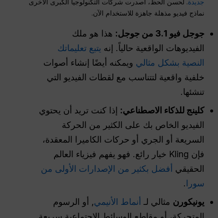
جديدة
. لحسن الحظ، أصدرت شركات التكنولوجيا الكبرى الأخرى
نماذج فيديو مذهلة جاهزة للاستخدام الآن.
جوجل فيو 3.1 من جوجل:
هذا هو ملك
الفيديوهات الواقعية حالياً. إنه
يتبع تعليماتك
النصية بشكل مثالي
ويمكنه أيضًا إنشاء أصوات
خلفية واقعية لتتناسب مع لقطات الفيديو التي
تنشئها.
كلينج للذكاء الاصطناعي:
إذا كنت تريد أن يحتوي
الفيديو الخاص بك على الكثير من الحركة
السريعة أو الجري أو حركات الكاميرا المعقدة،
فإن Kling خيار رائع. فهو يفهم فيزياء العالم
الحقيقي
أفضل بكثير من الإصدارات الأولى من
سورا
.
يونيكورن
مثالي لـ
أنماط الأنيمي
, أو الرسوم
المتحركة، أو مقاطع الوسائط الاجتماعية سريعة