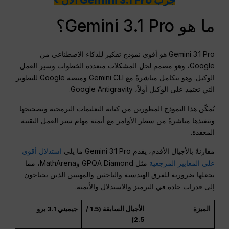
جرّب Gemini 3.1 Pro الآن >
ما هو Gemini 3.1 Pro؟
Gemini 3.1 Pro هو أقوى نموذج تفكير للذكاء الاصطناعي من
Google، وهو مصمم لحل المشكلات متعددة الخطوات وسير العمل
الوكيل. وهو يتكامل مباشرةً مع Gemini CLI ومنصة Google للتطوير
التي تعتمد على الوكيل أولاً، Google Antigravity.
يُمكّن هذا النموذج المطورين من كتابة التعليمات البرمجية وتصحيحها
وتنفيذها مباشرةً من سطر الأوامر مع أتمتة مهام سير العمل التقنية
المعقدة.
مقارنةً بالأجيال الأقدم، يقدم Gemini 3.1 Pro ما يلي
استدلال أقوى
على المعايير المرجعية
مثل GPQA Diamond وMathArena، مما
يجعلها ضرورية للفرق الهندسية والباحثين والمهنيين الذين يحتاجون
إلى قدرات جادة في الترميز والاستدلال والأتمتة.
الميزة
الأجيال السابقة (1.5 /
جيميني 3.1 برو
2.5)