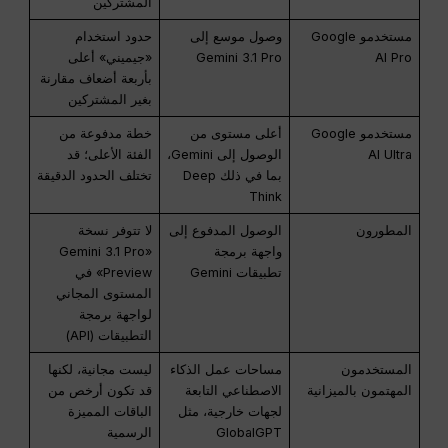
المشتركين
مستخدمو Google
وصول موسع إلى
حدود استخدام
AI Pro
Gemini 3.1 Pro
«جيميني» أعلى
بأربعة أضعاف مقارنة
بغير المشتركين
مستخدمو Google
أعلى مستوى من
خطة مدفوعة من
AI Ultra
الوصول إلى Gemini،
الفئة الأعلى؛ قد
بما في ذلك Deep
تختلف الحدود الدقيقة
Think
المطورون
الوصول المدفوع إلى
لا تتوفر نسخة
واجهة برمجة
«Gemini 3.1 Pro
تطبيقات Gemini
Preview» في
المستوى المجاني
لواجهة برمجة
التطبيقات (API)
المستخدمون
مساحات عمل الذكاء
ليست مجانية، لكنها
المهتمون بالميزانية
الاصطناعي التابعة
قد تكون أرخص من
لجهات خارجية، مثل
الباقات المميزة
GlobalGPT
الرسمية