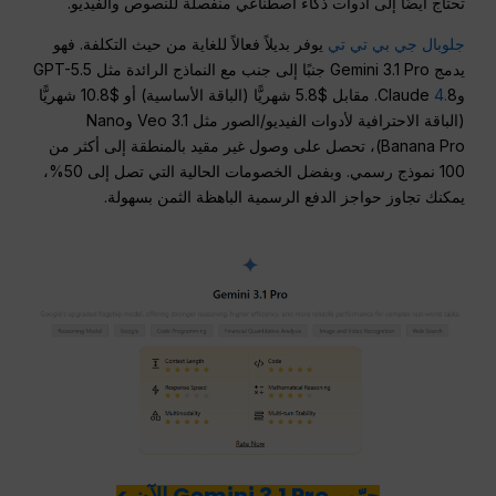
تحتاج أيضًا إلى أدوات ذكاء اصطناعي منفصلة للنصوص والفيديو.
جلوبال جي بي تي تي
يوفر بديلاً فعالاً للغاية من حيث التكلفة. فهو
يدمج Gemini 3.1 Pro جنبًا إلى جنب مع النماذج الرائدة مثل GPT-5.5
وClaude
4.
8. مقابل $5.8 شهريًّا (الباقة الأساسية) أو $10.8 شهريًّا
(الباقة الاحترافية لأدوات الفيديو/الصور مثل Veo 3.1 وNano
Banana Pro)، تحصل على وصول غير مقيد بالمنطقة إلى أكثر من
100 نموذج رسمي. وبفضل الخصومات الحالية التي تصل إلى 50%،
يمكنك تجاوز حواجز الدفع الرسمية الباهظة الثمن بسهولة.