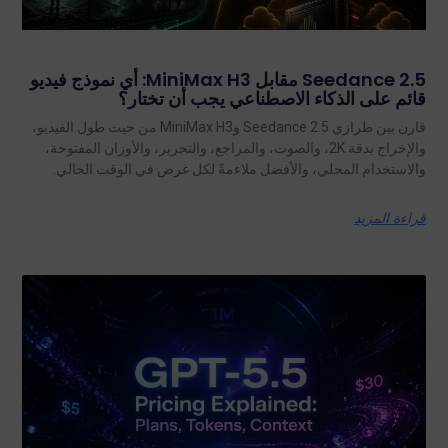
Seedance 2.5 مقابل MiniMax H3: أي نموذج فيديو
قائم على الذكاء الاصطناعي يجب أن تختار؟
قارن بين طرازي Seedance 2.5 وMiniMax H3 من حيث طول الفيديو،
والإخراج بدقة 2K، والصوت، والمراجع، والتحرير، والأوزان المفتوحة،
والاستخدام المحلي، والأفضل ملاءمةً لكل غرض في الوقت الحالي.
قراءة المزيد