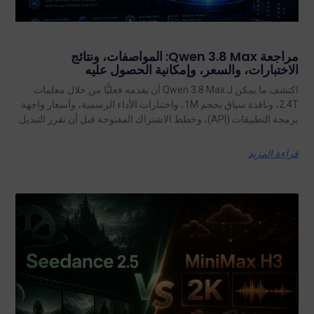
مراجعة Qwen 3.8 Max: المواصفات، ونتائج
الاختبارات، والسعر، وإمكانية الحصول عليه
اكتشف ما يمكن لـ Qwen 3.8 Max أن يقدمه فعليًّا من خلال معلمات
2.4T، ونافذة سياق بحجم 1M، واختبارات الأداء الرسمية، وأسعار واجهة
برمجة التطبيقات (API)، وخطط الاشتراك المفتوحة قبل أن تقرر التبديل.
قراءة المزيد