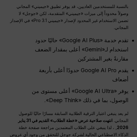
بالنسبة للمستخدمين العاديين، قد يوفر تطبيق «جيميني» المجاني
وصولاً محدوداً إلى ميزات «جيميني» المتقدمة، لكن «جوجل» لا
تضمن الاستخدام غير المحدود لإصدار «جيميني 3.1 Pro» في الإصدار
المجاني.
تقدم خدمة «Google AI Plus» حاليًا حدود
استخدام لـ«Gemini» أعلى بمقدار الضعف
مقارنةً بغير المشتركين
يقدم Google AI Pro حدودًا أعلى بأربعة
أضعاف
يوفر «Google AI Ultra» أعلى مستوى من
الوصول، بما في ذلك «Deep Think».
لم يعد ينبغي اعتبار الترقية الطلابية السابقة مسارًا حاليًا للوصول
المجاني.
انتهت صلاحية عرض «خطة الطلاب» القديم في 31 يناير
2026
, ، لذا ينبغي على الطلاب المعتمدين مراجعة صفحة خطة
الذكاء الاصطناعي الحالية لشركة جوجل للتحقق من وجود أي عروض