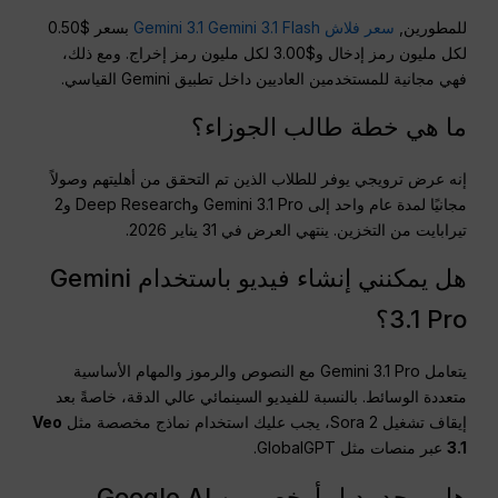
للمطورين,
سعر فلاش Gemini 3.1 Gemini 3.1 Flash
بسعر $0.50
لكل مليون رمز إدخال و$3.00 لكل مليون رمز إخراج. ومع ذلك،
فهي مجانية للمستخدمين العاديين داخل تطبيق Gemini القياسي.
ما هي خطة طالب الجوزاء؟
إنه عرض ترويجي يوفر للطلاب الذين تم التحقق من أهليتهم وصولاً
مجانيًا لمدة عام واحد إلى Gemini 3.1 Pro وDeep Research و2
تيرابايت من التخزين. ينتهي العرض في 31 يناير 2026.
هل يمكنني إنشاء فيديو باستخدام Gemini
3.1 Pro؟
يتعامل Gemini 3.1 Pro مع النصوص والرموز والمهام الأساسية
متعددة الوسائط. بالنسبة للفيديو السينمائي عالي الدقة، خاصةً بعد
إيقاف تشغيل Sora 2، يجب عليك استخدام نماذج مخصصة مثل
Veo
3.1
عبر منصات مثل GlobalGPT.
هل يوجد بديل أرخص من Google AI