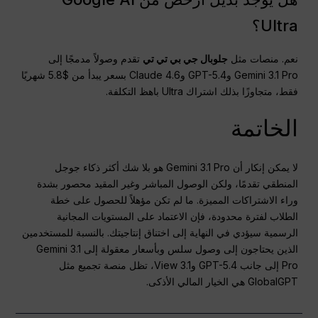
Ultra؟
نعم. منصات مثل
جلوبال جي بي تي تي
تقدم وصولاً مدمجًا إلى
Gemini 3.1 Pro وGPT-5.4 وClaude 4.6 بسعر يبدأ من $5.8 شهريًا
فقط، متجاوزًا بذلك اشتراك Ultra باهظ التكلفة.
الخاتمة
لا يمكن إنكار أن Gemini 3.1 Pro هو بلا شك أكثر ذكاء جوجل
المنطقي تقدمًا، ولكن الوصول المباشر وغير المقيد محصور بشدة
وراء الاشتراكات المميزة. ما لم تكن مؤهلاً للحصول على خطة
الطلاب لفترة محدودة، فإن الاعتماد على المستويات المجانية
الرسمية سيؤدي في النهاية إلى اختناق إنتاجيتك. بالنسبة للمستخدمين
الذين يحتاجون إلى وصول سلس وبأسعار معقولة إلى Gemini 3.1
Pro إلى جانب GPT-5.4 وView 3.1، تظل منصة تجميع مثل
GlobalGPT هي الخيار المالي الأذكى.