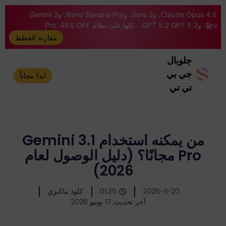
Claude Opus 4.6، وSora 2، وNano Banana Pro، وGemini 3
Pro، وGPT 5.2 GPT 5.2... كلها على نظام Pro. 46% OFF
مقارنة الخطط
جلوبال
جي بي
ابدأ مجاناً
تي تي
من يمكنه استخدام Gemini 3.1
Pro مجانًا؟ (دليل الوصول لعام
2026)
2025-11-20
01:25
كلود ماكنزي
آخر تحديث: 17 يونيو 2026