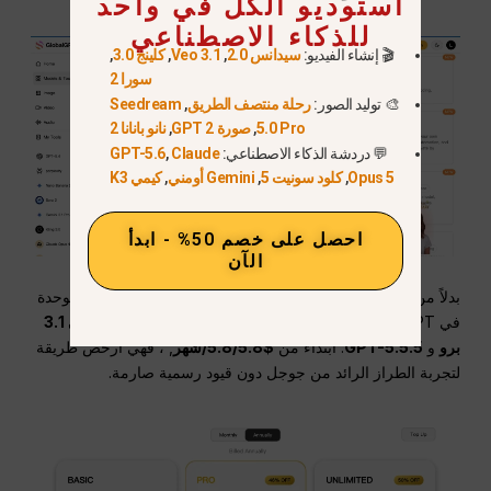
استوديو الكل في واحد
للذكاء الاصطناعي
🎬 إنشاء الفيديو:
سيدانس 2.0
,
Veo 3.1
,
كلينج 3.0
,
سورا 2
🎨 توليد الصور:
رحلة منتصف الطريق
,
Seedream
5.0 Pro
,
صورة GPT 2
,
نانو بانانا 2
💬 دردشة الذكاء الاصطناعي:
Claude
,
GPT-5.6
Opus 5
,
كلود سونيت 5
,
Gemini أومني
,
كيمي K3
احصل على خصم 50% - ابدأ
الآن
بدلاً من التعامل مع حسابات متفرقة، تتيح لك مساحة العمل الموحدة
في GlobalGPT إجراء التحقق المتبادل للكود باستخدام
جيميني 3.1
برو
و
GPT-5.5.5
. ابتداءً من
$5.8/5.8/شهر
, ، فهي أرخص طريقة
لتجربة الطراز الرائد من جوجل دون قيود رسمية صارمة.