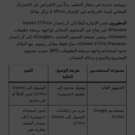
ترويجية جديدة في مجال التعليم، بدلاً من الافتراض بأن الاشتراك
المجاني لمدة عام واحد في الإصدار «Pro» لا يزال متاحًا.
المطورون
تجدر الإشارة أيضًا إلى أن إصدار «Gemini 3.1 Pro
Preview» غير متاح في المستوى المجاني لواجهة برمجة تطبيقات
«Gemini». وتشير صفحة التسعير الخاصة بـ«Google» إلى أن إصدار
«Gemini 3.1 Pro Preview» متاح فقط مقابل رسوم، مع اختلاف
حدود استخدام واجهة برمجة التطبيقات (API) حسب مستوى
المشروع والنموذج وحالة الحساب.
مجموعة المستخدمين
طريقة الوصول
القيود
الحالية
الجمهور العام
وصول محدود إلى
الوصول إلى Gemini
تطبيق «جيميني»
3.1 Pro ليس كاملاً أو
غير محدود
مستخدمو Google
مزيد من إمكانيات
حدود استخدام
AI Plus
الوصول إلى Gemini
«جيميني» أعلى
3.1 Pro
بمقدار الضعف
مقارنة بغير