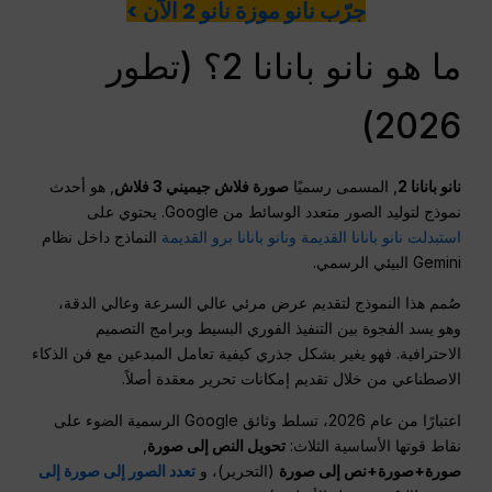
جرّب نانو موزة نانو 2 الآن >
ما هو نانو بانانا 2؟ (تطور
2026)
نانو بانانا 2
, المسمى رسميًا
صورة فلاش جيميني 3 فلاش
, هو أحدث
نموذج لتوليد الصور متعدد الوسائط من Google. يحتوي على
استبدلت نانو بانانا القديمة ونانو بانانا برو القديمة
النماذج داخل نظام
Gemini البيئي الرسمي.
صُمم هذا النموذج لتقديم عرض مرئي عالي السرعة وعالي الدقة،
وهو يسد الفجوة بين التنفيذ الفوري البسيط وبرامج التصميم
الاحترافية. فهو يغير بشكل جذري كيفية تعامل المبدعين مع فن الذكاء
الاصطناعي من خلال تقديم إمكانات تحرير معقدة أصلاً.
اعتبارًا من عام 2026، تسلط وثائق Google الرسمية الضوء على
نقاط قوتها الأساسية الثلاث:
تحويل النص إلى صورة
,
صورة+صورة+نص إلى صورة
(التحرير)، و
تعدد الصور إلى صورة إلى