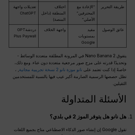
طريقة التحرير
“الإعادة مع
اختلاف
تعديلات واجهة
المحترفين”
المنطقة (داخل
ChatGPT
الأصلي”
المنصة)
عائق الوصول
مقيد
واجهة الخلاف
دردشةGPT
بمستويات
Plus Paywall
Google
يتفوق Nano Banana 2 في المرونة المطلقة متعددة الوسائط -
وتحديدًا قدرته على مزج صور مرجعية متعددة دون عناء. ومع ذلك،
خاصةً إذا كنت تعتمد على
نانو موزة نانو 2 نسخة تجريبية مجانية
, ،
تظل حصصها الرسمية الصارمة أكبر عيب فيها بالنسبة للمستخدمين
الثقيلين.
الأسئلة المتداولة
هل
نانو
هل يتوفر الموز 2 في بلدي؟
تقول Google إن إنشاء صور الذكاء الاصطناعي متاح بجميع اللغات