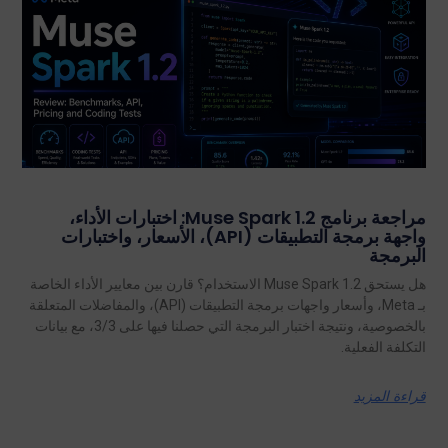
مراجعة برنامج Muse Spark 1.2: اختبارات الأداء،
واجهة برمجة التطبيقات (API)، الأسعار، واختبارات
البرمجة
هل يستحق Muse Spark 1.2 الاستخدام؟ قارن بين معايير الأداء الخاصة
بـ Meta، وأسعار واجهات برمجة التطبيقات (API)، والمفاضلات المتعلقة
بالخصوصية، ونتيجة اختبار البرمجة التي حصلنا فيها على 3/3، مع بيانات
التكلفة الفعلية.
قراءة المزيد