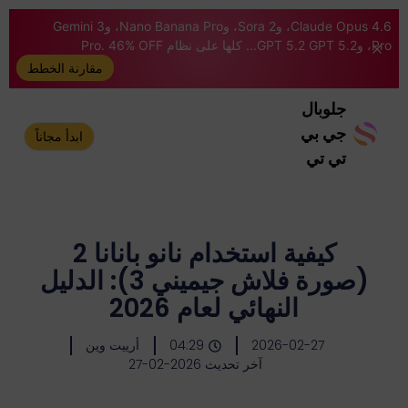
Claude Opus 4.6، وSora 2، وNano Banana Pro، وGemini 3
Pro، وGPT 5.2 GPT 5.2... كلها على نظام Pro. 46% OFF
مقارنة الخطط
جلوبال
جي بي
ابدأ مجاناً
تي تي
كيفية استخدام نانو بانانا 2
(صورة فلاش جيميني 3): الدليل
النهائي لعام 2026
2026-02-27
04:29
أرييت وين
آخر تحديث 2026-02-27