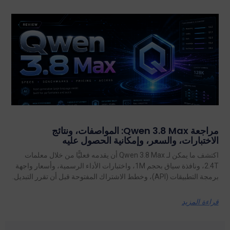
مراجعة Qwen 3.8 Max: المواصفات، ونتائج
الاختبارات، والسعر، وإمكانية الحصول عليه
اكتشف ما يمكن لـ Qwen 3.8 Max أن يقدمه فعليًّا من خلال معلمات
2.4T، ونافذة سياق بحجم 1M، واختبارات الأداء الرسمية، وأسعار واجهة
برمجة التطبيقات (API)، وخطط الاشتراك المفتوحة قبل أن تقرر التبديل.
قراءة المزيد