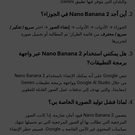
والبلدان التي يتوفر فيها تطبيق Gemini.
أين أجد Nano Banana 2 في الجوزاء؟
الجوزاء → الأدوات → الأدوات →
إنشاء الصور
→ اختر
سريع / تفكير /
سريع /
محترف
من قائمة الطراز؛ ثم المطالبة أو تحميل صورة
لتحريرها.
هل يمكنني استخدام Nano Banana 2 عبر
واجهة
برمجة التطبيقات
?
تنص Google على أنه يمكنك الإنشاء باستخدام Nano Banana 2
من خلال Google AI Studio وواجهة برمجة تطبيقات Gemini
(معاينة)، والتي تهدف إلى تدفقات عمل الصور القابلة للتطوير.
لماذا فشل توليد الصورة الخاصة بي؟
يتضمن Nano Banana 2 قيود أمان صارمة. إذا كانت الصور
المرجعية التي تطالب بها أو الصور المرجعية التي تم تحميلها تنتهك
سياسات المحتوى غير الآمن الخاصة بـ Google، فسيتم حظر الإنشاء