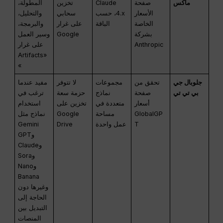
ماكس
صفحة
Claude
تخزين
المطولة،
الأسعار
4.x، حسب
سحابي
والتحليل،
الخاصة
الباقة
على غرار
والبرمجة،
بشركة
Google
وسير العمل
Anthropic
على غرار
«Artifacts
»
جلوبال جي
تحقق من
مجموعات
لا تتوفر
مفيد عندما
بي تي تي
صفحة
نماذج
حزمة سعة
ترغب في
أسعار
متعددة في
تخزين على
استخدام
GlobalGP
مساحة
Google
نماذج مثل
T
عمل واحدة
Drive
Gemini
وGPT
وClaude
وSora
وNano
Banana
وغيرها دون
الحاجة إلى
التبديل بين
المنصات