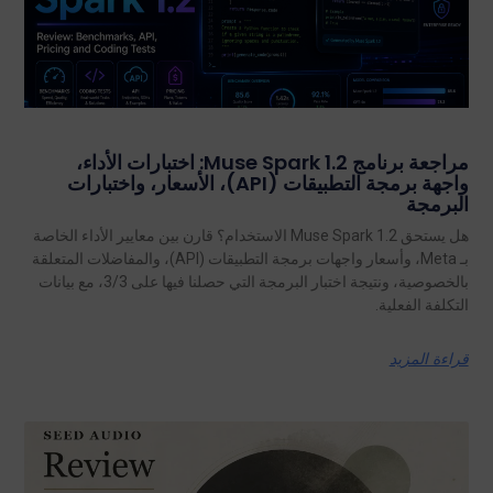
مراجعة برنامج Muse Spark 1.2: اختبارات الأداء،
واجهة برمجة التطبيقات (API)، الأسعار، واختبارات
البرمجة
هل يستحق Muse Spark 1.2 الاستخدام؟ قارن بين معايير الأداء الخاصة
بـ Meta، وأسعار واجهات برمجة التطبيقات (API)، والمفاضلات المتعلقة
بالخصوصية، ونتيجة اختبار البرمجة التي حصلنا فيها على 3/3، مع بيانات
التكلفة الفعلية.
قراءة المزيد