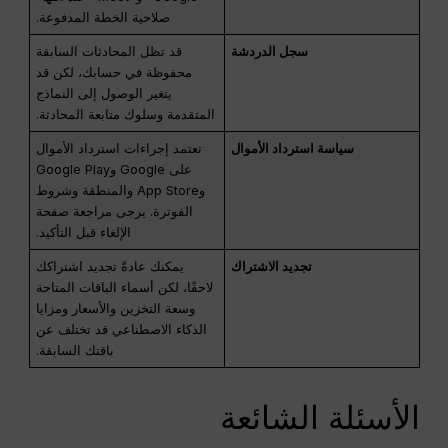
صلاحية الخطة المدفوعة.
سجل الدردشة
قد تظل المحادثات السابقة
محفوظة في حسابك، لكن قد
يتغير الوصول إلى النماذج
المتقدمة وسلوك متابعة المحادثة.
سياسة استرداد الأموال
تعتمد إجراءات استرداد الأموال
على Google وGoogle Play
وApp Store والمنطقة وشروط
الفوترة. يرجى مراجعة صفحة
الإلغاء قبل التأكيد.
تجديد الاشتراك
يمكنك عادةً تجديد اشتراكك
لاحقًا، لكن أسماء الباقات المتاحة
وسعة التخزين والأسعار ومزايا
الذكاء الاصطناعي قد تختلف عن
باقتك السابقة.
الأسئلة الشائعة