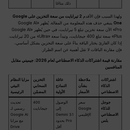
ذلك متاحًا
ولهذا السبب فإن الأقدم
2 تيرابايت من سعة التخزين على Google
One
ينبغي حذف هذه المعلومة من المقالة. يُظهر «Google AI
Pro» الآن سعة تخزين تبلغ 5 تيرابايت، في حين يُظهر «Google AI
Plus» سعة تبلغ 400 جيجابايت، وتبدأ سعة «Ultra» من 20 تيرابايت.
إذا كان القارئ يختار الباقة بناءً على سعة التخزين بشكل أساسي،
فإن مقارنة الباقات لا تقل أهمية عن اسم الطراز.
مقارنة قيمة اشتراكات الذكاء الاصطناعي لعام 2026: جيميني مقابل
المنافسين
اشتراكات
ملاحظة
عائلة
التخزين
مزايا النظام
الذكاء
بشأن
النماذج
السحابي
البيئي
الاصطناعي
الأسعار
الأولية
المضمّن
الرئيسية
جوجل
سعر
الوصول
400
تحديث
للذكاء
Google
إلى
جيجابايت
رسمي لـ
الاصطناعي
الإقليمي
Gemini 3.1
Google AI
بلس
Pro بحدود
مع مزايا
أقل
Drive