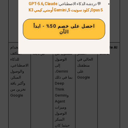
وضع البحث
💬 دردشة الذكاء الاصطناعي:
Claude
,
GPT-5.6
بالذكاء
Opus 5
,
كلود سونيت 5
,
Gemini أومني
,
كيمي K3
الاصطناعي
(Search AI
Mode)
احصل على خصم 50% - ابدأ
الآن
حيثما كان
ذلك متاحًا
Google AI
تحقق من
أقصى
يبدأ من 20
الاستخدام
Ultra
السعر
مستوى من
تيرابايت
المكثف
الحالي في
الوصول
للذكاء
منطقتك
إلى
الاصطناعي،
على
Gemini،
والوصول
Google
بما في ذلك
المبكر،
Deep
وأكبر باقة
Think
تخزين من
وGemini
Google
Agent
وميزات
الوصول
المبكر
حيثما كان