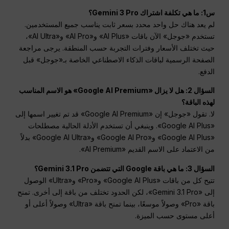
س1: ما هي تكلفة اشتراك Gemini 3 Pro؟
لم يعد هناك حل واحد محدد بسعر ثابت يناسب جميع المستخدمين.
تستخدم «جوجل» الآن باقات «AI Plus» و«AI Pro» و«AI Ultra»،
حيث تختلف الأسعار وفترات التجربة حسب المنطقة. يرجى مراجعة
الصفحة الرسمية لباقات الذكاء الاصطناعي الخاصة بـ«جوجل» قبل
الدفع.
السؤال 2: هل لا يزال «Google AI Premium» هو الاسم المناسب
لهذه الباقة؟
لا. تقول «جوجل» إن «Google AI Premium» قد تم تغيير اسمها إلى
«Google AI Plus». وينبغي أن تستخدم الأدلة الحالية مصطلحات
«Google AI Plus» و«Google AI Pro» و«Google AI Ultra» بدلاً
من الاعتماد على الاسم القديم «AI Premium».
السؤال 3: ما هي باقة Google التي تتضمن Gemini 3.1 Pro؟
تتيح كل من باقات «Google AI Plus» و«Pro» و«Ultra» الوصول
إلى «Gemini 3.1 Pro»، لكن الحدود تختلف من باقة إلى أخرى. تمنح
باقة «Pro» وصولاً موسعًا، بينما تمنح باقة «Ultra» وصولاً أعلى أو
أعلى مستوى حسب الميزة.