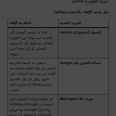
دورة الفوترة الحالية.
دليل ما بعد الإلغاء: ماذا يحدث لبياناتك؟
الميزة / الخدمة
الحالة بعد الإلغاء
الوصول المدفوع إلى Gemini
عادةً ما يستمر الوصول إلى
الخدمة حتى نهاية دورة الفوترة
الحالية، ثم يتحول إلى المستوى
المجاني أو إلى خطة أخرى
مؤهلة.
مساحة التخزين على Google
سيتغير حد السعة التخزينية
الخاص بك وفقًا للباقة المتاحة بعد
الإلغاء. لن يتم حذف الملفات على
الفور، ولكن قد يتأثر التحميل
وخدمة Gmail إذا تجاوزت الحد
الجديد.
ميزات Workspace AI
قد تتوقف ميزات «جيميني» في
«مستندات Google» و«Gmail»
و«جداول Google» و«عروض
Google» و«Meet» عند انتهاء