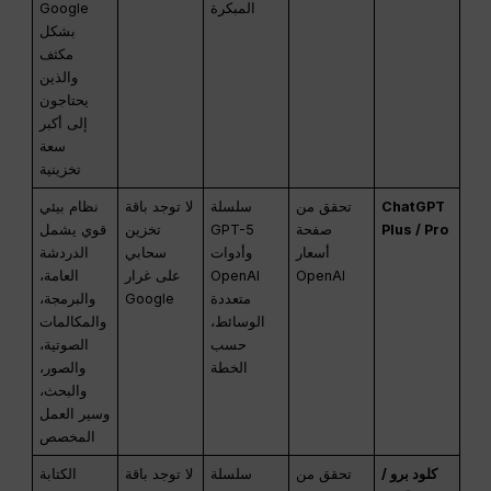
المبكرة
Google
بشكل
مكثف
والذين
يحتاجون
إلى أكبر
سعة
تخزينية
ChatGPT
تحقق من
سلسلة
لا توجد باقة
نظام بيئي
Plus / Pro
صفحة
GPT-5
تخزين
قوي يشمل
أسعار
وأدوات
سحابي
الدردشة
OpenAI
OpenAI
على غرار
العامة،
متعددة
Google
والبرمجة،
الوسائط،
والمكالمات
حسب
الصوتية،
الخطة
والصور،
والبحث،
وسير العمل
المخصص
كلود برو /
تحقق من
سلسلة
لا توجد باقة
الكتابة