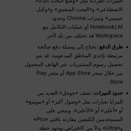
الميزات الفردية مثل «وضع البحث بالذكاء
الاصطناعي» و«البحث المتعمق» و«وكيل
جيميني» وميزات Chrome وحدود
NotebookLM أو عمليات التكامل مع
Workspace قد تختلف من بلد لآخر.
طرق الدفع:
تحتاج إلى وسيلة دفع صالحة
مرتبطة بإحدى المناطق المدعومة. قد يتم
تحصيل رسوم المشتريات عبر الهاتف المحمول
من خلال متجر App Store أو متجر Play
Store.
حدود الميزات:
تصف «جوجل» العديد من
المزايا بعبارات مثل «وصول أكبر» أو «موسع»
أو «أعلى» أو «الأعلى». وينبغي على
المستخدمين الكثيفين مقارنة باقتي «Pro»
و«Ultra» بدلاً من الافتراض بوجود خطة