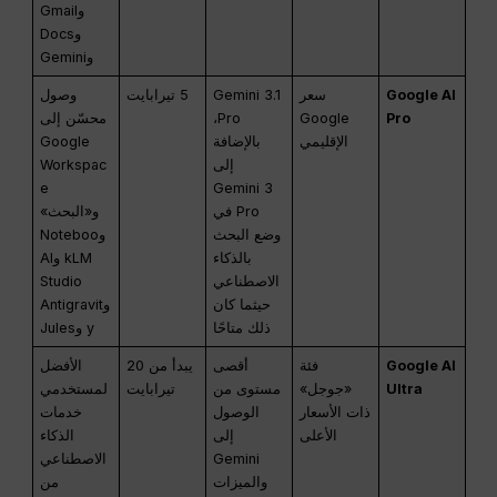
وGmail
وDocs
وGemini
Google AI
سعر
Gemini 3.1
5 تيرابايت
وصول
Pro
Google
Pro،
محسّن إلى
الإقليمي
بالإضافة
Google
إلى
Workspac
e
Gemini 3
Pro في
و«البحث»
وضع البحث
وNoteboo
بالذكاء
kLM وAI
الاصطناعي
Studio
حيثما كان
وAntigravit
ذلك متاحًا
y وJules
Google AI
فئة
أقصى
يبدأ من 20
الأفضل
Ultra
«جوجل»
مستوى من
تيرابايت
لمستخدمي
ذات الأسعار
الوصول
خدمات
الأعلى
إلى
الذكاء
Gemini
الاصطناعي
والميزات
من