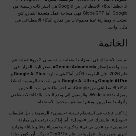
لا. خطط الذكاء الاصطناعي من Google هي اشتراكات رسمية من
Google. أما GlobalGPT فهي مساحة عمل متعددة النماذج تتيح
استخدام ومقارنة عدة مجموعات من نماذج الذكاء الاصطناعي في
مكان واحد.
الخاتمة
لم يعد الاشتراك في الميزات المتعلقة بـ «جيميني 3 برو» عملية تتم
مرة واحدة
إصدار «Gemini Advanced» بسعر ثابت
القرار. في
عام 2026، فإن الطريقة الأكثر أمانًا هي مقارنة
Google AI Plus و
Google AI Pro و Google AI Ultra
على الصفحة الرسمية لخطط
الذكاء الاصطناعي من Google، ثم اختر بناءً على سعة التخزين،
وميزات Workspace، والوصول إلى وضع البحث بالذكاء الاصطناعي،
وأدوات المطورين، ودعم المناطق، وحدود الاستخدام.
إذا كنت ترغب في استخدام نسخة «جيميني» الرسمية داخل تطبيقات
«جوجل»، فاشترك عبر «جوجل». أما إذا كنت ترغب في مقارنة
«جيميني» مع «جي بي تي» و«كلود» و«سورا» و«نانو بانانا» ونماذج
أخرى ضمن مسار عمل واحد، فإن «GlbGPT» يمكن أن يكون خيارًا