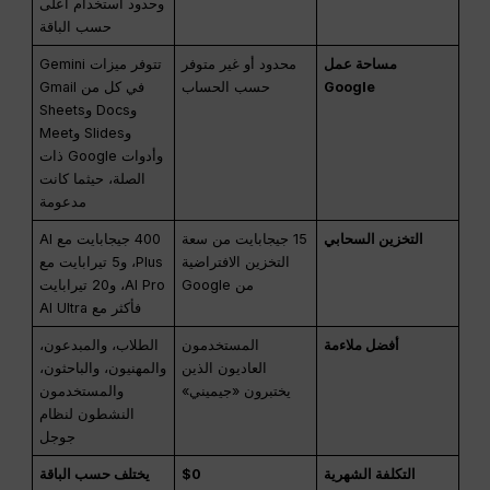
وحدود استخدام أعلى
حسب الباقة
مساحة عمل
محدود أو غير متوفر
تتوفر ميزات Gemini
Google
حسب الحساب
في كل من Gmail
وDocs وSheets
وSlides وMeet
وأدوات Google ذات
الصلة، حيثما كانت
مدعومة
التخزين السحابي
15 جيجابايت من سعة
400 جيجابايت مع AI
التخزين الافتراضية
Plus، و5 تيرابايت مع
من Google
AI Pro، و20 تيرابايت
فأكثر مع AI Ultra
أفضل ملاءمة
المستخدمون
الطلاب، والمبدعون،
العاديون الذين
والمهنيون، والباحثون،
يختبرون «جيميني»
والمستخدمون
النشطون لنظام
جوجل
التكلفة الشهرية
$0
يختلف حسب الباقة