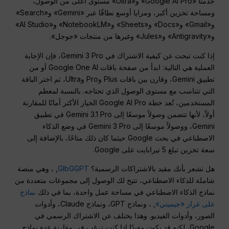
خدمتا «Google AI Pro» و«Ultra» مستوى أعلى من الوصول،
ومساحة تخزين أكبر، ومزايا أوسع نطاقًا عبر «Gemini» و«Search»
و«Gmail» و«Docs» و«Sheets» و«NotebookLM» و«AI Studio»
و«Antigravity» و«Jules» وغيرها من منتجات «جوجل».
إذا كنت تبحث عن كيفية الاشتراك في Gemini 3 Pro، فإن الإجابة
العملية هي التالية: ابدأ من صفحة باقات Google One AI أو من
تطبيق Gemini، وقارن بين باقات Plus وPro وUltra، ثم اختر الباقة
التي تتناسب مع مستوى الوصول الذي تحتاجه. بالنسبة لمعظم
المستخدمين، تُعد خطة Google AI Pro الخيار الأكثر أمانًا للمقارنة
أولاً، لأنها تتضمن وصولاً موسعًا إلى Gemini 3.1 Pro في تطبيق
Gemini، ووصولاً موسعًا إلى Gemini 3 Pro في وضع الذكاء
الاصطناعي في بحث Google حيثما كان ذلك متاحًا، بالإضافة إلى
سعة تخزين تبلغ 5 تيرابايت على Google.
هل تشعر بأنك مقيد بالاشتراكات الرسمية؟
GlbGGPT
, ، وهي منصة
شاملة للذكاء الاصطناعي، تتيح لك الوصول إلى مجموعات متعددة من
نماذج الذكاء الاصطناعي في مساحة عمل واحدة، بما في ذلك
نماذج
على غرار «جيميني»
, ، ونماذج GPT، ونماذج Claude، وأدوات
الصور، وأدوات الفيديو. وهذا يختلف عن الاشتراك الرسمي في
Google، لكنه قد يكون مفيدًا إذا كنت ترغب في مقارنة عدة نماذج