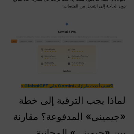
دون الحاجة إلى التبديل بين المنصات.
اكتشف أحدث طرازات Gemini على GlobalGPT >
لماذا يجب الترقية إلى خطة
«جيميني» المدفوعة؟ مقارنة
بين «جيميني» المجانية