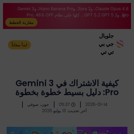
Claude Opus 4.6، وSora 2، وNano Banana Pro، وGemini 3
Pro، وGPT 5.2 GPT 5.2... كلها على نظام Pro. 46% OFF
مقارنة الخطط
جلوبال
جي بي
ابدأ مجاناً
تي تي
كيفية الاشتراك في Gemini 3
Pro: دليل بسيط خطوة بخطوة
2026-01-14
05:37
جون، صوفي
آخر تحديث: 13 يوليو 2026