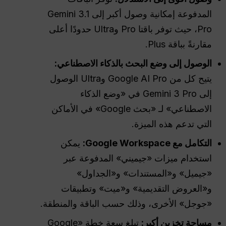
المدفوعة إمكانية وصول أكبر إلى Gemini 3.1
Pro، حيث توفر باقتا Pro وUltra حدودًا أعلى
مقارنةً بباقة Plus.
الوصول إلى وضع البحث بالذكاء الاصطناعي:
يتيح كل من Google AI Pro وUltra الوصول
إلى Gemini 3 Pro في «وضع الذكاء
الاصطناعي» لـ «بحث Google» في الأماكن
التي تدعم هذه الميزة.
التكامل مع Google Workspace:
يمكن
استخدام ميزات «جيميني» المدفوعة عبر
«جيميل» و«المستندات» و«الجداول»
و«العروض التقديمية» و«ميت» وتطبيقات
«جوجل» الأخرى، وذلك حسب الباقة والمنطقة.
مساحة تخزين أكبر:
تبلغ سعة خطة «Google