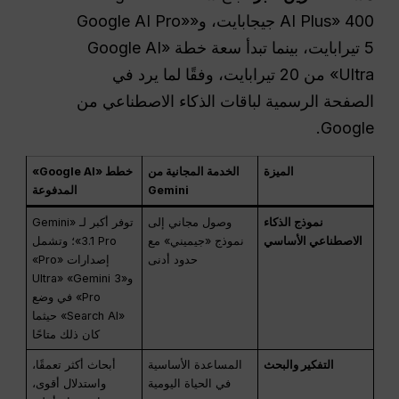
AI Plus» 400 جيجابايت، و«Google AI Pro»
5 تيرابايت، بينما تبدأ سعة خطة «Google AI
Ultra» من 20 تيرابايت، وفقًا لما يرد في
الصفحة الرسمية لباقات الذكاء الاصطناعي من
Google.
الميزة
الخدمة المجانية من
خطط «Google AI»
Gemini
المدفوعة
نموذج الذكاء
وصول مجاني إلى
توفر أكبر لـ «Gemini
الاصطناعي الأساسي
نموذج «جيميني» مع
3.1 Pro»؛ وتشمل
حدود أدنى
إصدارات «Pro»
و«Ultra» «Gemini 3
Pro» في وضع
«Search AI» حيثما
كان ذلك متاحًا
التفكير والبحث
المساعدة الأساسية
أبحاث أكثر تعمقًا،
في الحياة اليومية
واستدلال أقوى،