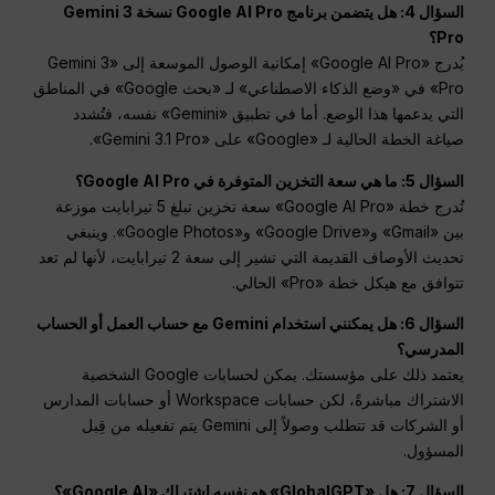
السؤال 4: هل يتضمن برنامج Google AI Pro نسخة Gemini 3
Pro؟
يُدرج «Google AI Pro» إمكانية الوصول الموسعة إلى «Gemini 3
Pro» في «وضع الذكاء الاصطناعي» لـ «بحث Google» في المناطق
التي يدعمها هذا الوضع. أما في تطبيق «Gemini» نفسه، فتُشدد
صياغة الخطة الحالية لـ «Google» على «Gemini 3.1 Pro».
السؤال 5: ما هي سعة التخزين المتوفرة في Google AI Pro؟
تُدرج خطة «Google AI Pro» سعة تخزين تبلغ 5 تيرابايت موزعة
بين «Gmail» و«Google Drive» و«Google Photos». وينبغي
تحديث الأوصاف القديمة التي تشير إلى سعة 2 تيرابايت، لأنها لم تعد
تتوافق مع هيكل خطة «Pro» الحالي.
السؤال 6: هل يمكنني استخدام Gemini مع حساب العمل أو الحساب
المدرسي؟
يعتمد ذلك على مؤسستك. يمكن لحسابات Google الشخصية
الاشتراك مباشرةً، لكن حسابات Workspace أو حسابات المدارس
أو الشركات قد تتطلب وصولاً إلى Gemini يتم تفعيله من قِبل
المسؤول.
السؤال 7: هل «GlobalGPT» هو نفسه اشتراك «Google AI»؟