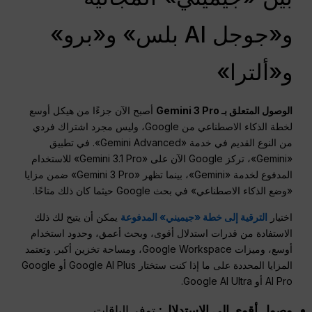
و«جوجل AI بلس» و«برو»
و«ألترا»
الوصول المتعلق بـ Gemini 3 Pro
أصبح الآن جزءًا من هيكل أوسع
لخطة الذكاء الاصطناعي من Google، وليس مجرد اشتراك فردي
من النوع القديم في خدمة «Gemini Advanced». في تطبيق
«Gemini»، تركز Google الآن على «Gemini 3.1 Pro» للاستخدام
المدفوع لخدمة «Gemini»، بينما تظهر «Gemini 3 Pro» ضمن مزايا
«وضع الذكاء الاصطناعي» في بحث Google حيثما كان ذلك متاحًا.
اختيار
الترقية إلى خطة «جيميني» المدفوعة
يمكن أن يتيح لك ذلك
الاستفادة من قدرات استدلال أقوى، وبحث أعمق، وحدود استخدام
أوسع، وميزات Google Workspace، ومساحة تخزين أكبر. وتعتمد
المزايا المحددة على ما إذا كنت ستختار Google AI Plus أو Google
AI Pro أو Google AI Ultra.
وصول أقوى إلى الاستدلال:
توفر الباقات