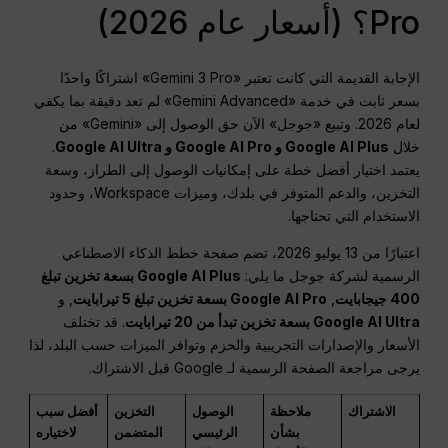
Pro؟ (أسعار عام 2026)
الإجابة القديمة التي كانت تعتبر «Gemini 3 Pro» اشتراكًا واحدًا
بسعر ثابت في خدمة «Gemini Advanced» لم تعد دقيقة بما يكفي
لعام 2026. وتبيع «جوجل» الآن حق الوصول إلى «Gemini» من
خلال
Google AI Plus و Google AI Pro و Google AI Ultra
.
يعتمد اختيار أفضل خطة على إمكانيات الوصول إلى الطراز، وسعة
التخزين، والدعم المتوفر في بلدك، وميزات Workspace، وحدود
الاستخدام التي تحتاجها.
اعتبارًا من 13 يوليو 2026، تضم صفحة خطط الذكاء الاصطناعي
الرسمية لشركة جوجل ما يلي:
Google AI Plus بسعة تخزين تبلغ
400 جيجابايت
,
Google AI Pro بسعة تخزين تبلغ 5 تيرابايت
, و
Google AI Ultra بسعة تخزين تبدأ من 20 تيرابايت
. قد تختلف
الأسعار والإصدارات التجريبية والحزم وتوافر الميزات حسب البلد، لذا
يرجى مراجعة الصفحة الرسمية لـ Google قبل الاشتراك.
الاشتراك
ملاحظة
الوصول
التخزين
أفضل سبب
بشأن
الرئيسي
المتضمن
لاختياره