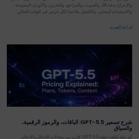
والإخراج بدقة 2K، والصوت، والمراجع، والتحرير، والأوزان المفتوحة،
والاستخدام المحلي، والأفضل ملاءمةً لكل غرض في الوقت الحالي.
قراءة المزيد
شرح تسعير GPT-5.5: الباقات، والرموز الرقمية،
والسياق
كم تبلغ تكلفة خطة GPT-5.5؟ قارن بين معدلات الإدخال والإدخال