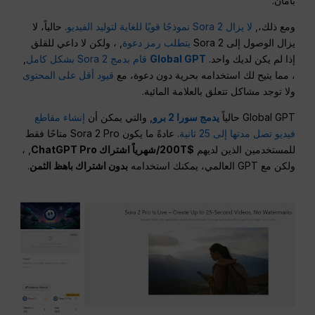
بأمان.
ومع ذلك،,
لا يزال Sora 2 نموذجًا قويًا للغاية لتوليد الفيديو
. حالياً، لا
يزال الوصول إلى Sora 2
يتطلب رمز دعوة
, ، ولكن لا داعي للقلق
إذا لم يكن لديك واحد.
Global GPT
قام بدمج Sora 2 بشكل كامل
,
، مما يتيح لك استخدامه بحرية دون دعوة، مع
قيود أقل على المحتوى
ولا توجد مشاكل تتعلق بالعلامة المائية.
Global GPT حالياً
يدمج سورا 2 برو
, والتي يمكن أن
إنشاء مقاطع
فيديو تصل مدتها إلى 25 ثانية
. عادةً ما يكون Sora 2 Pro متاحًا فقط
للمستخدمين الذين لديهم
$200T/شهرياً اشتراك ChatGPT Pro
, ،
ولكن مع GPT العالمي، يمكنك استخدامه
بدون اشتراك باهظ الثمن
.