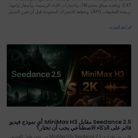
2.4T، ونافذة سياق بحجم 1M، واختبارات الأداء الرسمية، وأسعار واجهة
برمجة التطبيقات (API)، وخطط الاشتراك المفتوحة قبل أن تقرر التبديل.
قراءة المزيد
Seedance 2.5 مقابل MiniMax H3: أي نموذج فيديو
قائم على الذكاء الاصطناعي يجب أن تختار؟
قارن بين طرازي Seedance 2.5 وMiniMax H3 من حيث طول الفيديو،