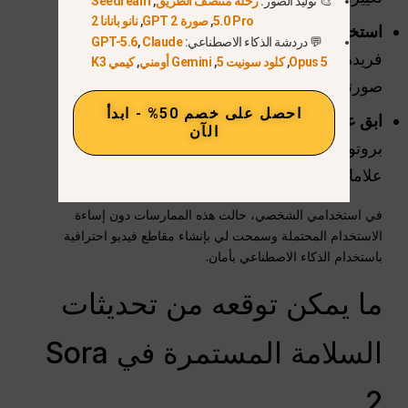
🎨 توليد الصور:
رحلة منتصف الطريق
,
Seedream
5.0 Pro
,
صورة GPT 2
,
نانو بانانا 2
استخدم علامات بصرية مميزة:
أضف ملابس
💬 دردشة الذكاء الاصطناعي:
Claude
,
GPT-5.6
فريدة أو سمات مميزة حتى يمكن التعرف على
Opus 5
,
كلود سونيت 5
,
Gemini أومني
,
كيمي K3
صورتك الرقمية.
احصل على خصم 50% - ابدأ
ابق على اطلاع:
تقوم Sora 2 بتحديث
الآن
بروتوكولات الأمان باستمرار، بما في ذلك
علامات مائية أكثر وضوحًا وقيود على المحتوى.
في استخدامي الشخصي، حالت هذه الممارسات دون إساءة
الاستخدام المحتملة وسمحت لي بإنشاء مقاطع فيديو احترافية
باستخدام الذكاء الاصطناعي بأمان.
ما يمكن توقعه من تحديثات
السلامة المستمرة في Sora
2