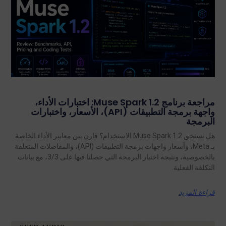
مراجعة برنامج Muse Spark 1.2: اختبارات الأداء،
واجهة برمجة التطبيقات (API)، الأسعار، واختبارات
البرمجة
هل يستحق Muse Spark 1.2 الاستخدام؟ قارن بين معايير الأداء الخاصة
بـ Meta، وأسعار واجهات برمجة التطبيقات (API)، والمفاضلات المتعلقة
بالخصوصية، ونتيجة اختبار البرمجة التي حصلنا فيها على 3/3، مع بيانات
التكلفة الفعلية.
قراءة المزيد