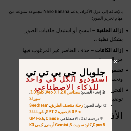
بالإضافة إلى عزل الأفراد، يدعم Nano Banana مجموعة متنوعة من
مهام تحرير الصور:
إزالة الخلفية
– امسح أو استبدل خلفيات الصور
بشكل نظيف.
إزالة الكائنات
– حذف العناصر غير المرغوب فيها
من الصورة.
تحسين الصورة
– زيادة وضوح التفاصيل
جلوبال جي بي تي تي
استوديو الكل في واحد
وتحسين جودة الصورة.
للذكاء الاصطناعي
التحرير الإبداعي
– تحويل الصور إلى رسوم
🎬 إنشاء الفيديو:
سيدانس 2.0
,
Veo 3.1
,
كلينج 3.0
,
توضيحية أو رسوم كاريكاتورية أو أنماط فنية.
سورا 2
🎨 توليد الصور:
رحلة منتصف الطريق
,
Seedream
5.0 Pro
,
صورة GPT 2
,
نانو بانانا 2
الأفكار النهائية
💬 دردشة الذكاء الاصطناعي:
Claude
,
GPT-5.6
Opus 5
,
كلود سونيت 5
,
Gemini أومني
,
كيمي K3