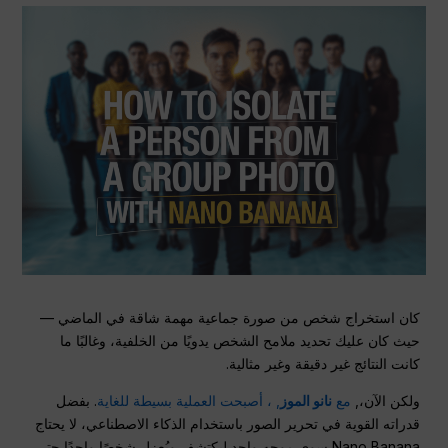
كان استخراج شخص من صورة جماعية مهمة شاقة في الماضي —
حيث كان عليك تحديد ملامح الشخص يدويًا من الخلفية، وغالبًا ما
كانت النتائج غير دقيقة وغير مثالية.
ولكن الآن،,
مع
نانو الموز
, ، أصبحت العملية بسيطة للغاية
. بفضل
قدراته القوية في تحرير الصور باستخدام الذكاء الاصطناعي، لا يحتاج
Nano Banana سوى موجه واحد ليكتشف ويُعزل شخصًا واحدًا حتى