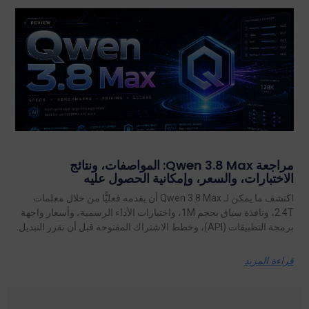
مراجعة Qwen 3.8 Max: المواصفات، ونتائج
الاختبارات، والسعر، وإمكانية الحصول عليه
اكتشف ما يمكن لـ Qwen 3.8 Max أن يقدمه فعليًّا من خلال معلمات
2.4T، ونافذة سياق بحجم 1M، واختبارات الأداء الرسمية، وأسعار واجهة
برمجة التطبيقات (API)، وخطط الاشتراك المفتوحة قبل أن تقرر التبديل.
قراءة المزيد