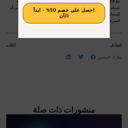
مع Nano Banana، لم يعد عزل شخص من صورة جماعية مهمة
تستغرق وقتًا طويلاً. سواء كنت تقوم بالتحرير للاستخدام الشخصي أو
احصل على خصم 50% - ابدأ
للمشاريع الإبداعية أو للتصميم الاحترافي، توفر Nano Banana
الآن
السرعة والدقة اللازمتين لإبراز موضوعك.
السابق
التالي
شارك المنشور:
منشورات ذات صلة