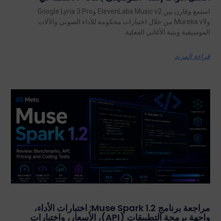
استمع وقارن بين ElevenLabs Music v2 وGoogle Lyria 3 Pro
وMureka v9 من خلال اختبارات محكومة للأداء الصوتي والآلات
الموسيقية وبنية الأغاني الفعلية.
قراءة المزيد
مراجعة برنامج Muse Spark 1.2: اختبارات الأداء،
واجهة برمجة التطبيقات (API)، الأسعار، واختبارات