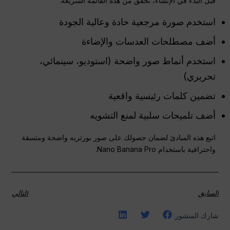
قبل البدء في الإنشاء، تحقق من هذه القائمة السريعة:
استخدم صورة مرجعية حادة وعالية الجودة
أضف مصطلحات العدسات والإضاءة
استخدم أنماط صور واضحة (استوديو، سينمائي،
تحريري)
تضمين كلمات رئيسية واقعية
أضف تلميحات سلبية لمنع التشويه
اتبع هذه المبادئ لضمان حصولك على صور بورتريه واضحة ومتسقة
واحترافية باستخدام Nano Banana Pro.
السابق
التالي
شارك المنشور: