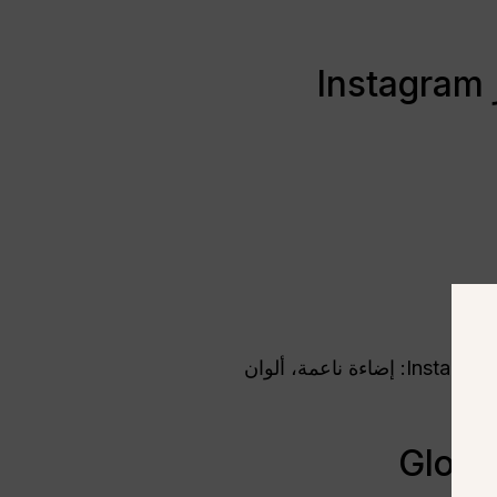
هذه الإمكانات تجعله مثاليًا للمبدعين الذين يرغبون في الحصول على صور ذات جماليات قوية على Instagram: إضاءة ناعمة، ألوان