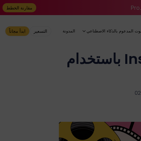
مقارنة الخطط
وت المدعوم بالذكاء الاصطناعي
المدونة
التسعير
ابدأ مجاناً
كيفية إنشاء صور على غرار Instagram باستخدام