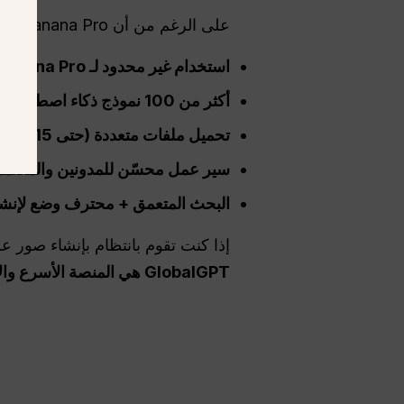
على الرغم من أن Nano Banana Pro متاح على منصات متعددة،,
استخدام غير محدود لـ Nano Banana Pro —
أكثر من 100 نموذج ذكاء اصطناعي متميز (Gemini 3 Pro و GPT-5.1 و Claude و Veo 3 وغيرها)
تحميل ملفات متعددة (حتى 15 ميجابايت: نصوص + صور + ملفات PDF)
سير عمل محسّن للمدونين والمصمم
البحث المتعمق +
محترف
وضع لإنشا
إذا كنت تقوم بانتظام بإنشاء صور على Instagram أو صور مرئية للمدونة أو محتوى وسائل التواصل الاجتماعي للعلامة 
GlobalGPT هي المنصة الأسرع والأكثر ملاءمة للمبدعين للاستخدام