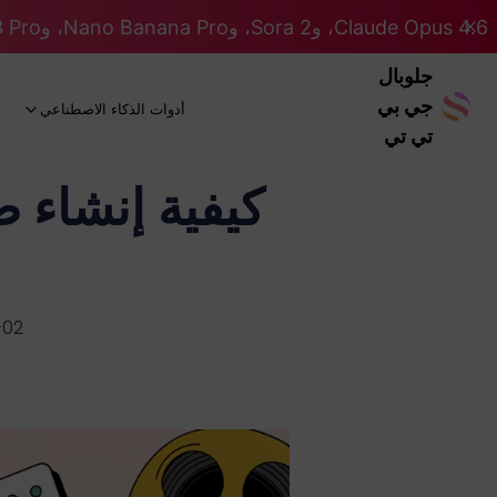
Claude Opus 4.6، وSora 2، وNano Banana Pro، وGemini 3 Pro، وGPT 5.2 GPT 5.2... كلها على نظام Pro. 46% OFF
جلوبال
جي بي
أدوات الذكاء الاصطناعي
تي تي
-02