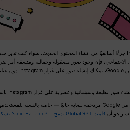
أصبحت الصور على غرار Instagram جزءًا أساسيًا من إنشاء المحتوى الحديث. سواء ك
 الاجتماعي، فإن وجود صور مصقولة وجمالية ومتسقة أمر ض
ظيفة وسينمائية وعصرية على غرار Instagram باستخدام Nano Banana Pro.
خدمة Nano Banana Pro الرسمية من Google مزدحمة للغاية حاليًا — خاصة ب
لسار هو أن
قامت GlobalGPT بدمج Nano Banana Pro بشكل كامل