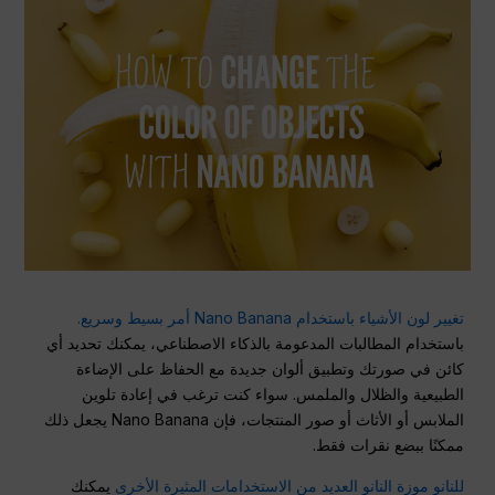
تغيير لون الأشياء باستخدام Nano Banana أمر بسيط وسريع.
باستخدام المطالبات المدعومة بالذكاء الاصطناعي، يمكنك تحديد أي
كائن في صورتك وتطبيق ألوان جديدة مع الحفاظ على الإضاءة
الطبيعية والظلال والملمس. سواء كنت ترغب في إعادة تلوين
الملابس أو الأثاث أو صور المنتجات، فإن Nano Banana يجعل ذلك
ممكنًا ببضع نقرات فقط.
للنانو موزة النانو العديد من الاستخدامات المثيرة الأخرى
يمكنك