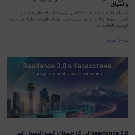
والسياق
كم تبلغ تكلفة خطة GPT-5.5؟ قارن بين معدلات الإدخال والإدخال
المخزّن مؤقتًا والإخراج، ثم احسب عدد الطلبات الفعلية قبل اختيار خطة
الوصول الخاصة بك.
قراءة المزيد
Seedance 2.0 في كازاخستان: كيفية الوصول إليه