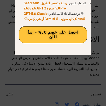
🎨 توليد الصور:
رحلة منتصف الطريق
,
Seedream
على عكس برامج تحرير الصور التقليدية، يستخدم Nano Banana
5.0 Pro
,
صورة GPT 2
,
نانو بانانا 2
الذكاء الاصطناعي لتبسيط المهام المعقدة. لا حاجة للاختيار اليدوي أو
💬 دردشة الذكاء الاصطناعي:
Claude
,
GPT-5.6
إخفاء الطبقات — ما عليك سوى وصف التغييرات التي تريدها بلغة
Opus 5
,
كلود سونيت 5
,
Gemini أومني
,
كيمي K3
طبيعية، وسيتولى الذكاء الاصطناعي الباقي. وهذا يوفر الوقت ويحقق
نتائج بجودة احترافية.
احصل على خصم 50% - ابدأ
الآن
الأفكار النهائية
لم يكن تغيير لون الأشياء أسهل من أي وقت مضى. يجمع Nano
Banana بين الدقة المدعومة بالذكاء الاصطناعي والعرض الواقعي
والمطالبات سهلة الاستخدام لجعل إعادة تلوين الأشياء في متناول
الجميع. ابدأ التجربة اليوم لإنشاء صور مذهلة بجودة احترافية في ثوانٍ
معدودة.
السابق
التالي
شارك المنشور: