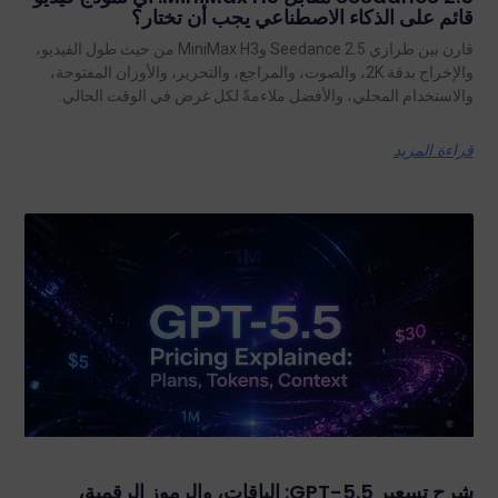
قائم على الذكاء الاصطناعي يجب أن تختار؟
قارن بين طرازي Seedance 2.5 وMiniMax H3 من حيث طول الفيديو،
والإخراج بدقة 2K، والصوت، والمراجع، والتحرير، والأوزان المفتوحة،
والاستخدام المحلي، والأفضل ملاءمةً لكل غرض في الوقت الحالي.
قراءة المزيد
شرح تسعير GPT-5.5: الباقات، والرموز الرقمية،