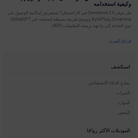
وكيفية استخدامه
هل يتوفر Seedance 2.0 في كازاخستان؟ نستعرض إمكانية الوصول عبر
Dreamina وBytePlus ونوضح طريقة بسيطة لتشغيله عبر GlobalGPT
دون الحاجة إلى واجهة برمجة التطبيقات (API).
قراءة المزيد
استكشف
نماذج الذكاء الاصطناعي
الميزات
الموارد
المحور
الموديلات الأكثر رواجًا