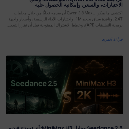
الاختبارات، والسعر، وإمكانية الحصول عليه
اكتشف ما يمكن لـ Qwen 3.8 Max أن يقدمه فعليًّا من خلال معلمات
2.4T، ونافذة سياق بحجم 1M، واختبارات الأداء الرسمية، وأسعار واجهة
برمجة التطبيقات (API)، وخطط الاشتراك المفتوحة قبل أن تقرر التبديل.
قراءة المزيد
Seedance 2.5 مقابل MiniMax H3: أي نموذج فيديو