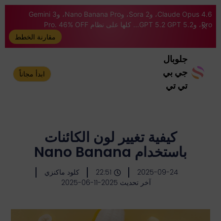
Claude Opus 4.6، وSora 2، وNano Banana Pro، وGemini 3
Pro، وGPT 5.2 GPT 5.2... كلها على نظام Pro. 46% OFF
مقارنة الخطط
جلوبال
جي بي
ابدأ مجاناً
تي تي
كيفية تغيير لون الكائنات
باستخدام Nano Banana
2025-09-24
22:51
كلود ماكنزي
آخر تحديث 2025-11-06-2025