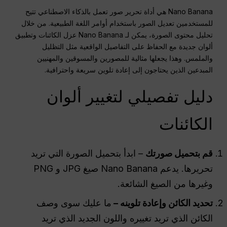
Nano Banana هي أداة تحرير صور تعمل بالذكاء الاصطناعي تتيح
للمستخدمين تعديل الصور باستخدام أوامر اللغة الطبيعية. من خلال
تحليل محتوى الصورة، يمكن لـ Nano Banana عزل الكائنات وتطبيق
ألوان جديدة مع الحفاظ على التفاصيل الواقعية مثل التظليل
والملمس. وهذا يجعلها مثالية للمصورين والمسوقين والمهنيين
المبدعين الذين يحتاجون إلى إعادة تلوين سريعة واحترافية.
دليل تفصيلي لتغيير ألوان
الكائنات
قم بتحميل صورتك
– ابدأ بتحميل الصورة التي تريد
تحريرها. يدعم Nano Banana صيغ JPG و PNG
وغيرها من الصيغ الشائعة.
تحديد الكائن وإعادة تلوينه –
ما عليك سوى وصف
الكائن الذي تريد تغييره واللون الجديد الذي تريد