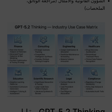
الشؤون القانونية والامتثال (مراجعة الوثائق،
الملخصات)
GPT‑5.2 Thinking مقابل