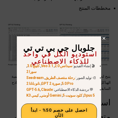
مخططات المنتج
جلوبال جي بي تي تي
استوديو الكل في واحد
للذكاء الاصطناعي
🎬 إنشاء الفيديو:
سيدانس 2.0
,
Veo 3.1
,
كلينج 3.0
,
سورا 2
يتيح له تحسين قدرته على التفكير المكاني تحديد المكونات وتسمية
🎨 توليد الصور:
رحلة منتصف الطريق
,
Seedream
الهياكل وفهم العلاقات بين العناصر بشكل أكثر موثوقية من النماذج
5.0 Pro
,
صورة GPT 2
,
نانو بانانا 2
السابقة.
💬 دردشة الذكاء الاصطناعي:
Claude
,
GPT-5.6
Opus 5
,
كلود سونيت 5
,
Gemini أومني
,
كيمي K3
استخدام موثوق للأدوات
احصل على خصم 50% - ابدأ
متعددة الخطوات وأتمتة سير
الآن