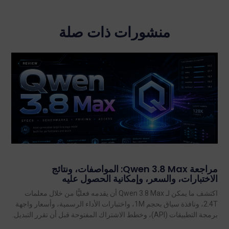
منشورات ذات صلة
مراجعة Qwen 3.8 Max: المواصفات، ونتائج
الاختبارات، والسعر، وإمكانية الحصول عليه
اكتشف ما يمكن لـ Qwen 3.8 Max أن يقدمه فعليًّا من خلال معلمات
2.4T، ونافذة سياق بحجم 1M، واختبارات الأداء الرسمية، وأسعار واجهة
برمجة التطبيقات (API)، وخطط الاشتراك المفتوحة قبل أن تقرر التبديل.