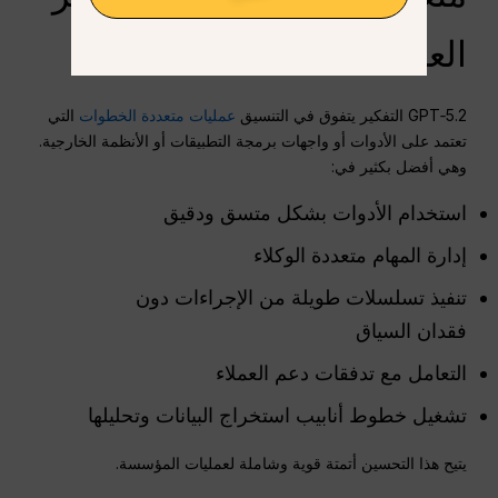
العمل
GPT‑5.2 التفكير يتفوق في التنسيق
عمليات متعددة الخطوات
التي
تعتمد على الأدوات أو واجهات برمجة التطبيقات أو الأنظمة الخارجية.
وهي أفضل بكثير في:
استخدام الأدوات بشكل متسق ودقيق
إدارة المهام متعددة الوكلاء
تنفيذ تسلسلات طويلة من الإجراءات دون
فقدان السياق
التعامل مع تدفقات دعم العملاء
تشغيل خطوط أنابيب استخراج البيانات وتحليلها
يتيح هذا التحسين أتمتة قوية وشاملة لعمليات المؤسسة.