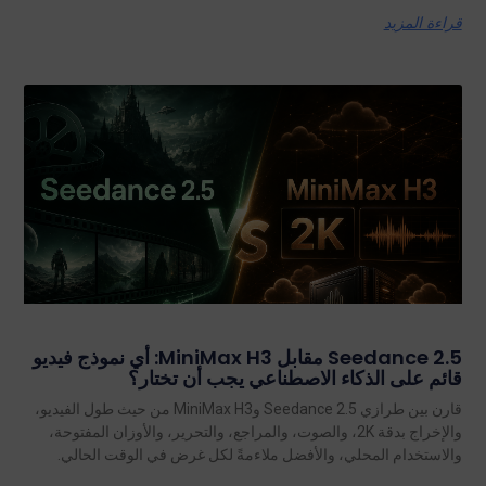
قراءة المزيد
Seedance 2.5 مقابل MiniMax H3: أي نموذج فيديو
قائم على الذكاء الاصطناعي يجب أن تختار؟
قارن بين طرازي Seedance 2.5 وMiniMax H3 من حيث طول الفيديو،
والإخراج بدقة 2K، والصوت، والمراجع، والتحرير، والأوزان المفتوحة،
والاستخدام المحلي، والأفضل ملاءمةً لكل غرض في الوقت الحالي.