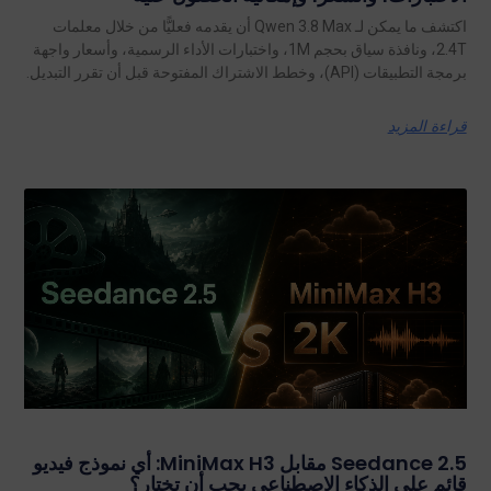
اكتشف ما يمكن لـ Qwen 3.8 Max أن يقدمه فعليًّا من خلال معلمات
2.4T، ونافذة سياق بحجم 1M، واختبارات الأداء الرسمية، وأسعار واجهة
برمجة التطبيقات (API)، وخطط الاشتراك المفتوحة قبل أن تقرر التبديل.
قراءة المزيد
Seedance 2.5 مقابل MiniMax H3: أي نموذج فيديو
قائم على الذكاء الاصطناعي يجب أن تختار؟