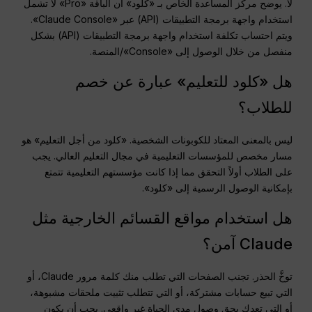
لا. يوضح مركز المساعدة الخاص بـ «كلود» أن الباقة «Pro» لا تشمل
استخدام واجهة برمجة التطبيقات (API) عبر «Claude Console».
ويتم احتساب تكلفة استخدام واجهة برمجة التطبيقات (API) بشكل
منفصل من خلال الوصول إلى «Console»/المنصة.
هل «كلود للتعليم» عبارة عن خصم
للطلاب؟
ليس بالمعنى المعتاد للكوبونات الشخصية. «كلود من أجل التعليم» هو
مسار مخصص للمؤسسات التعليمية في مجال التعليم العالي. يجب
على الطلاب أولاً التحقق مما إذا كانت مؤسستهم التعليمية تتمتع
بإمكانية الوصول الرسمية إلى «كلود».
هل استخدام مواقع القسائم الخارجية مثل
Claude آمن؟
توخَّ الحذر. تجنب الصفحات التي تطلب منك كلمة مرور Claude، أو
التي تبيع حسابات مشتركة، أو التي تتطلب تثبيت ملحقات مشبوهة،
أو التي تعدك بحق وصول مدى الحياة غير واقعي. يجب أن يكون