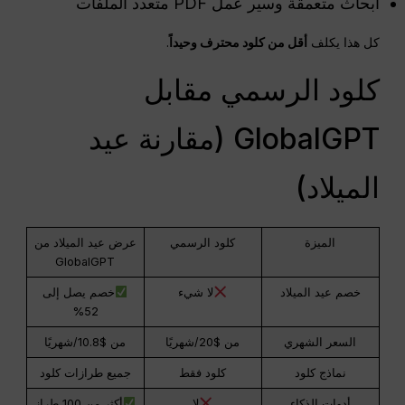
أبحاث متعمقة وسير عمل PDF متعدد الملفات
كل هذا يكلف
أقل من كلود
محترف
وحيداً
.
كلود الرسمي مقابل
GlobalGPT (مقارنة عيد
الميلاد)
الميزة
كلود الرسمي
عرض عيد الميلاد من
GlobalGPT
خصم عيد الميلاد
لا شيء
خصم يصل إلى
52%
السعر الشهري
من $20/شهريًا
من $10.8/شهريًا
نماذج كلود
كلود فقط
جميع طرازات كلود
أدوات الذكاء
لا
أكثر من 100 طراز