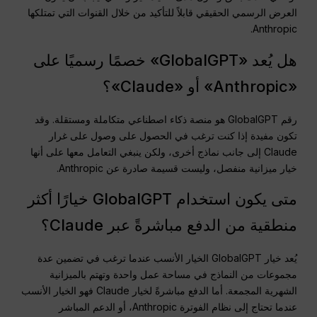
العرض الرسمي الحقيقي قابلاً للتأكيد من خلال القنوات التي تمتلكها
Anthropic.
هل يُعد «GlobalGPT» خصمًا رسميًا على
«Anthropic» أو «Claude»؟
رقم GlobalGPT هو منصة ذكاء اصطناعي متكاملة ومستقلة. وقد
تكون مفيدة إذا كنت ترغب في الحصول على وصول على غرار
Claude إلى جانب نماذج أخرى، ولكن ينبغي التعامل معها على أنها
خيار ميزانية منفصل، وليست قسيمة صادرة عن Anthropic.
متى يكون استخدام GlobalGPT خيارًا أكثر
منطقية من الدفع مباشرةً عبر Claude؟
يُعد خيار GlobalGPT الخيار الأنسب عندما ترغب في تضمين عدة
مجموعات من النماذج في مساحة عمل واحدة وتهتم بالميزانية
الشهرية المجمعة. أما الدفع مباشرةً لخيار Claude فهو الخيار الأنسب
عندما تحتاج إلى نظام الفوترة Anthropic، أو الدعم المباشر