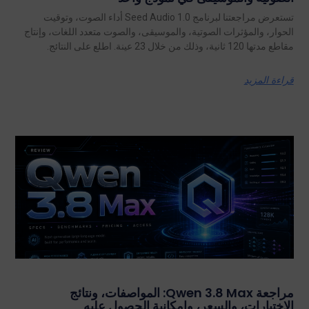
تستعرض مراجعتنا لبرنامج Seed Audio 1.0 أداء الصوت، وتوقيت
الحوار، والمؤثرات الصوتية، والموسيقى، والصوت متعدد اللغات، وإنتاج
مقاطع مدتها 120 ثانية، وذلك من خلال 23 عينة. اطلع على النتائج.
قراءة المزيد
مراجعة Qwen 3.8 Max: المواصفات، ونتائج
الاختبارات، والسعر، وإمكانية الحصول عليه