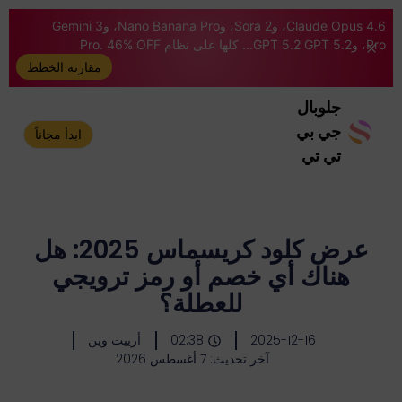
Claude Opus 4.6، وSora 2، وNano Banana Pro، وGemini 3
Pro، وGPT 5.2 GPT 5.2... كلها على نظام Pro. 46% OFF
مقارنة الخطط
جلوبال
جي بي
ابدأ مجاناً
تي تي
عرض كلود كريسماس 2025: هل
هناك أي خصم أو رمز ترويجي
للعطلة؟
2025-12-16
02:38
أرييت وين
آخر تحديث: 7 أغسطس 2026