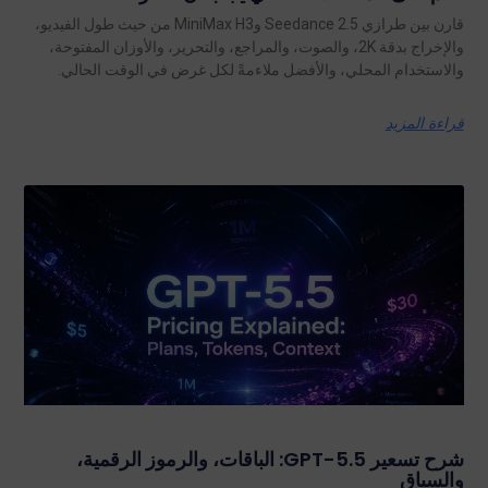
قارن بين طرازي Seedance 2.5 وMiniMax H3 من حيث طول الفيديو،
والإخراج بدقة 2K، والصوت، والمراجع، والتحرير، والأوزان المفتوحة،
والاستخدام المحلي، والأفضل ملاءمةً لكل غرض في الوقت الحالي.
قراءة المزيد
شرح تسعير GPT-5.5: الباقات، والرموز الرقمية،
والسياق