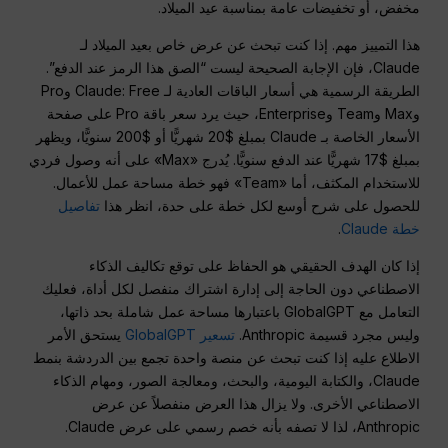
مخفض، أو تخفيضات عامة بمناسبة عيد الميلاد.
هذا التمييز مهم. إذا كنت تبحث عن عرض خاص بعيد الميلاد لـ
Claude، فإن الإجابة الصحيحة ليست “الصق هذا الرمز عند الدفع”.
الطريقة الرسمية هي أسعار الباقات العادية لـ Claude: Free وPro
وMax وTeam وEnterprise، حيث يرد سعر باقة Pro على صفحة
الأسعار الخاصة بـ Claude بمبلغ $20 شهريًّا أو $200 سنويًّا، ويظهر
بمبلغ $17 شهريًّا عند الدفع سنويًّا. يُدرج «Max» على أنه وصول فردي
للاستخدام المكثف، أما «Team» فهو خطة مساحة عمل للأعمال.
للحصول على شرح أوسع لكل خطة على حدة، انظر هذا
تفاصيل
خطة Claude
.
إذا كان الهدف الحقيقي هو الحفاظ على توقع تكاليف الذكاء
الاصطناعي دون الحاجة إلى إدارة اشتراك منفصل لكل أداة، فعليك
التعامل مع GlobalGPT باعتبارها مساحة عمل شاملة بحد ذاتها،
وليس مجرد قسيمة Anthropic.
تسعير GlobalGPT
يستحق الأمر
الاطلاع عليه إذا كنت تبحث عن منصة واحدة تجمع بين الدردشة بنمط
Claude، والكتابة اليومية، والبحث، ومعالجة الصور، ومهام الذكاء
الاصطناعي الأخرى. ولا يزال هذا العرض منفصلاً عن عرض
Anthropic، لذا لا تصفه بأنه خصم رسمي على عرض Claude.