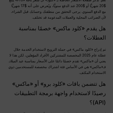
$20 شهريًّا أو $200 عند الدفع سنويًّا، ويُعرض على أنه $17 شهريًّا
مع الدفع السنوي. يرجى التحقق من منطقتك وحسابك قبل الشراء،
لأن الضرائب المحلية والعملات المدعومة قد تختلف.
هل يقدم «كلود ماكس» خصمًا بمناسبة
العطلات؟
تم إدراج «كلود ماكس» في حملة الترويج لاستخدام الخدمة خلال
عطلة عام 2025 المخصصة للمشتركين الأفراد المؤهلين، لكن هذا لا
يعني أن «ماكس» تقدم خصمًا دائمًا على الأسعار بمناسبة عيد الميلاد.
فـ«ماكس» هي في الأساس فئة اشتراك مخصصة للمستخدمين ذوي
الاستخدام المكثف.
هل تتضمن باقات «كلود برو» أو «ماكس»
رصيدًا لاستخدام واجهة برمجة التطبيقات
(API)؟