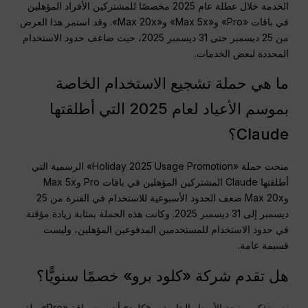
الخدمة خلال عطلة عام 2025 مخصصًا للمشتركين الأفراد المؤهلين
في باقات «Pro» و«Max 5x» و«Max 20x». وقد استمر هذا العرض
من 25 ديسمبر حتى 31 ديسمبر 2025، حيث ضاعف حدود الاستخدام
المحددة لبعض الخدمات.
ما هي حملة تشجيع الاستخدام الخاصة
بموسم الأعياد لعام 2025 التي أطلقتها
Claude؟
منحت حملة «Holiday 2025 Usage Promotion» الرسمية التي
أطلقتها Claude المشتركين المؤهلين في باقات Pro وMax 5x
وMax 20x ضعف الحدود الأسبوعية للاستخدام في الفترة من 25
ديسمبر إلى 31 ديسمبر 2025. وكانت هذه الحملة بمثابة زيادة مؤقتة
في حدود الاستخدام للمستخدمين المدفوعين المؤهلين، وليست
قسيمة عامة.
هل تقدم شركة «كلود برو» خصمًا سنويًّا؟
نعم. تذكر صفحة الأسعار الخاصة بـ «كلود» أن سعر باقة «Pro» يبلغ