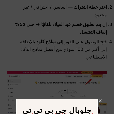
اختر خطة اشتراك
— أساسي / احترافي / غير
محدود
إن
يتم تطبيق خصم عيد الميلاد تلقائيًا
→
حتى 52%
إيقاف التشغيل
فتح الوصول على الفور إلى
نماذج كلود
بالإضافة
إلى أكثر من 100 نموذج من أفضل نماذج الذكاء
الاصطناعي
جلوبال جي بي تي تي