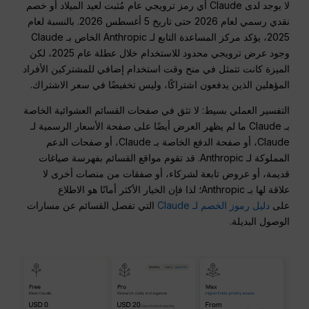
لا يوجد لدى Claude أي رمز ترويجي عام مُثبت لعيد الميلاد أو خصم
نقدي رسمي لعام 2026 حتى تاريخ 5 أغسطس 2026. بالنسبة لعام
2025، يؤكد مركز المساعدة التابع لـ Anthropic الخاص بـ Claude
وجود عرض ترويجي محدود للاستخدام خلال عطلة عام 2025، لكن
الميزة كانت تتمثل في منح وقت استخدام إضافي للمشتركين الأفراد
المؤهلين الذين يدفعون اشتراكًا، وليس تخفيضًا في سعر الاشتراك.
التفسير العملي بسيط: لا تثق في صفحات القسائم العشوائية الخاصة
بـ Claude ما لم يظهر العرض أيضًا على صفحة الأسعار الرسمية لـ
Claude، أو صفحة الدفع الخاصة بـ Claude، أو صفحات الدعم
المملوكة لـ Anthropic. قد تقوم مواقع القسائم بفهرسة صياغات
قديمة، أو عروض تابعة لشركاء، أو صفقات من منصات أخرى لا
علاقة لها بـ Anthropic؛ لذا فإن الخيار الأكثر أمانًا هو الاطلاع
على
دليل رموز الخصم لـ Claude
التي تفصل القسائم عن مسارات
الوصول البديلة.