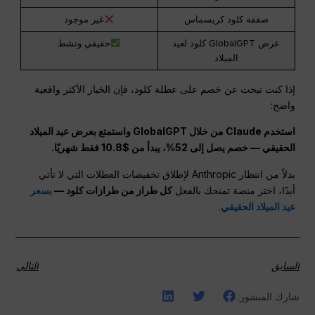
صفقة كلود كريسماس
غير موجود
عرض GlobalGPT كلود لعيد
حقيقي ونشط
الميلاد
إذا كنت تبحث عن خصم على عطلة كلود، فإن الخيار الأكثر واقعية
واضح:
استخدم Claude من خلال GlobalGPT واستمتع بعرض عيد الميلاد
الحقيقي — خصم يصل إلى 52%، يبدأ من $10.8 فقط شهريًا.
بدلاً من انتظار Anthropic لإطلاق تخفيضات العطلات التي لا تأتي
أبدًا، اختر منصة تمنحك بالفعل
كل طراز من طرازات كلود —
بسعر
عيد الميلاد الحقيقي
.
السابق
التالي
شارك المنشور: