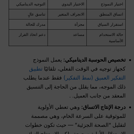
اختيار النموذج
الاختيار اليدوي
التوجيه الديناميكي
اتساق المنطق
الانجراف المتغير
تناسق عالٍ
استقرار السياق
مجزأة
مدرك للحالة
حالة الاستخدام
مساعد
دعم اتخاذ القرار
الأساسية
تخصيص الحوسبة الديناميكي:
يعمل النموذج
كجهاز توجيه في الوقت الفعلي، تلقائيًا
تطبيق
التفكير العميق (نمط التفكير)
فقط عندما يطلب
ذلك الموجه، مما يقلل من الحاجة إلى التنسيق
المعقد من جانب العميل. .
درجة الإنتاج
الاتساق
:
وهي تعطي الأولوية
للموثوقية على السرعة الخام، وهي مصممة
لتقليل “الصحة الجزئية” — حيث تكون خطوات
الاستدلال الأولية صحيحة ولكن الاستنتاج النهائي