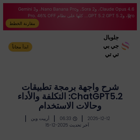
Claude Opus 4.6، وSora 2، وNano Banana Pro، وGemini 3
Pro، وGPT 5.2 GPT 5.2... كلها على نظام Pro. 46% OFF
مقارنة الخطط
جلوبال
جي بي
ابدأ مجاناً
تي تي
شرح واجهة برمجة تطبيقات
ChatGPT5.2: التكلفة والأداء
وحالات الاستخدام
2025-12-12
06:33
أرييت وين
آخر تحديث 2025-12-15