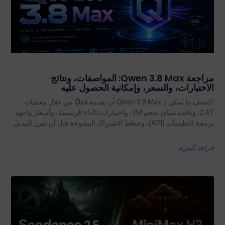
مراجعة Qwen 3.8 Max: المواصفات، ونتائج
الاختبارات، والسعر، وإمكانية الحصول عليه
اكتشف ما يمكن لـ Qwen 3.8 Max أن يقدمه فعليًّا من خلال معلمات
2.4T، ونافذة سياق بحجم 1M، واختبارات الأداء الرسمية، وأسعار واجهة
برمجة التطبيقات (API)، وخطط الاشتراك المفتوحة قبل أن تقرر التبديل.
قراءة المزيد