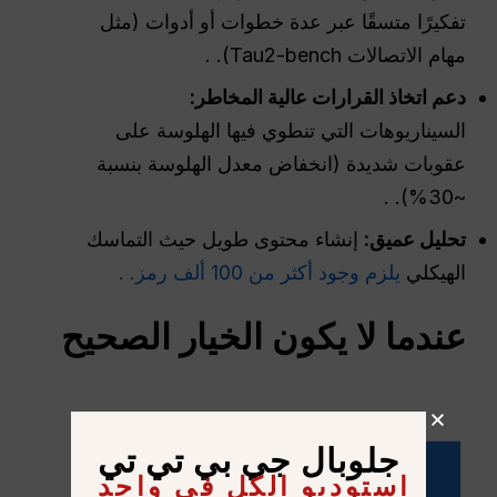
تفكيرًا متسقًا عبر عدة خطوات أو أدوات (مثل
مهام الاتصالات Tau2-bench). .
دعم اتخاذ القرارات عالية المخاطر:
السيناريوهات التي تنطوي فيها الهلوسة على
عقوبات شديدة (انخفاض معدل الهلوسة بنسبة
~30%). .
تحليل عميق:
إنشاء محتوى طويل حيث التماسك
الهيكلي
يلزم وجود أكثر من 100 ألف رمز. .
عندما لا يكون الخيار الصحيح
جلوبال جي بي تي تي
استوديو الكل في واحد