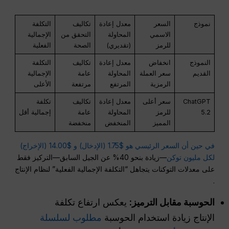
نموذج
السعر
معدل إعادة
تكاليف
التكلفة
الاسمي
المحاولة
التحقق من
الإجمالية
للرمز
(تقديري)
الصحة
الفعلية
النموذج
انخفاض
معدل إعادة
تكاليف
التكلفة
القديم
سعر العملة
المحاولة
عامة
الإجمالية
الرمزية
المرتفع
مرتفعة
الأعلى
ChatGPT
سعر أعلى
معدل إعادة
تكاليف
تكلفة
5.2
للرمز
المحاولة
عامة
إجمالية أقل
المميز
المنخفض
منخفضة
في حين أن السعر الرئيسي هو $1.75 (الإدخال) و $14.00 (الإخراج)
لكل مليون توكن
—زيادة بنحو 40% عن الجيل السابق—التركيز فقط
على معدلات التوكنات يتجاهل “التكلفة الإجمالية الفعلية” لنظام الإنتاج
.
الحوسبة مقابل الترميز:
يعكس ارتفاع تكلفة
الإنتاج زيادة استخدام الحوسبة
مطلوب لسلسلة