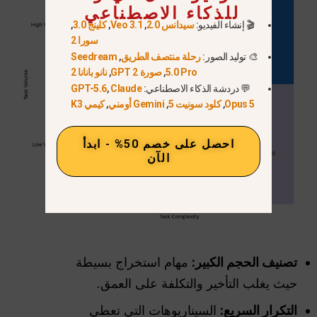
للذكاء الاصطناعي
🎬 إنشاء الفيديو:
سيدانس 2.0
,
Veo 3.1
,
كلينج 3.0
,
سورا 2
🎨 توليد الصور:
رحلة منتصف الطريق
,
Seedream
5.0 Pro
,
صورة GPT 2
,
نانو بانانا 2
💬 دردشة الذكاء الاصطناعي:
Claude
,
GPT-5.6
Opus 5
,
كلود سونيت 5
,
Gemini أومني
,
كيمي K3
احصل على خصم 50% - ابدأ
الآن
تصنيف الحجم الكبير:
مهام استخراج بسيطة
حيث يغلب التأخير والتكلفة على العمق.
التكرار السريع:
السيناريوهات التي تعطي