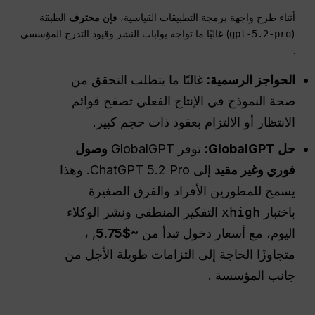
أثناء طرح واجهة برمجة التطبيقات القياسية، فإن
محترف
الطبقة
(
) غالبًا ما تواجه بوابات النشر وقيود التدرج المؤسسي
gpt-5.2-pro
.
الحواجز الرسمية:
غالبًا ما يتطلب التحقق من
صحة النموذج في الإنتاج الفعلي تصفح قوائم
الانتظار أو الالتزام بعقود ذات حجم كبير.
حل GlobalGPT:
توفر GlobalGPT
وصول
فوري وغير مقيد
إلى ChatGPT 5.2 Pro. وهذا
يسمح للمطورين الأفراد والفرق الصغيرة
باختبار
xhigh
التفكير المنطقي ونشر الوكلاء
اليوم، مع أسعار دخول تبدأ من
~$5.75
, ،
متجاوزًا الحاجة إلى التزامات طويلة الأجل من
جانب المؤسسة .