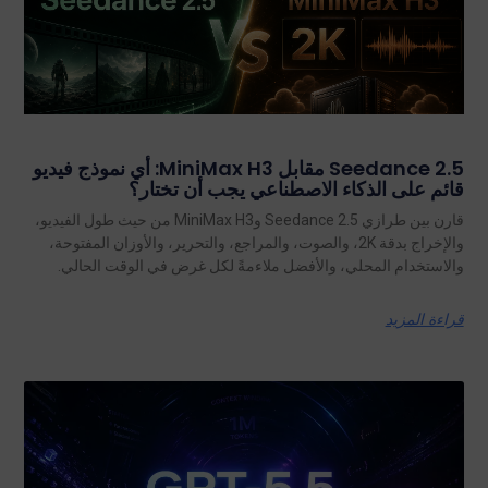
Seedance 2.5 مقابل MiniMax H3: أي نموذج فيديو
قائم على الذكاء الاصطناعي يجب أن تختار؟
قارن بين طرازي Seedance 2.5 وMiniMax H3 من حيث طول الفيديو،
والإخراج بدقة 2K، والصوت، والمراجع، والتحرير، والأوزان المفتوحة،
والاستخدام المحلي، والأفضل ملاءمةً لكل غرض في الوقت الحالي.
قراءة المزيد