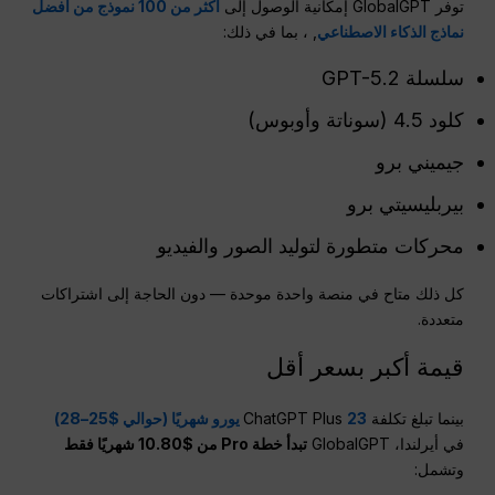
توفر GlobalGPT إمكانية الوصول إلى
أكثر من 100 نموذج من أفضل
نماذج الذكاء الاصطناعي
, ، بما في ذلك:
سلسلة GPT-5.2
كلود 4.5 (سوناتة وأوبوس)
جيميني برو
بيربليسيتي برو
محركات متطورة لتوليد الصور والفيديو
كل ذلك متاح في منصة واحدة موحدة — دون الحاجة إلى اشتراكات
متعددة.
قيمة أكبر بسعر أقل
بينما تبلغ تكلفة ChatGPT Plus
23 يورو شهريًا (حوالي $25–28)
في أيرلندا، GlobalGPT
تبدأ خطة Pro من $10.80 شهريًا فقط
وتشمل: