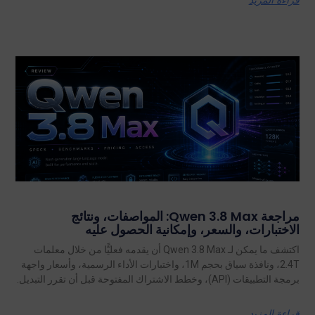
مراجعة Qwen 3.8 Max: المواصفات، ونتائج
الاختبارات، والسعر، وإمكانية الحصول عليه
اكتشف ما يمكن لـ Qwen 3.8 Max أن يقدمه فعليًّا من خلال معلمات
2.4T، ونافذة سياق بحجم 1M، واختبارات الأداء الرسمية، وأسعار واجهة
برمجة التطبيقات (API)، وخطط الاشتراك المفتوحة قبل أن تقرر التبديل.
قراءة المزيد