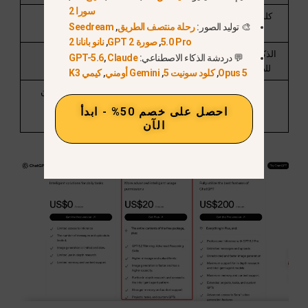
سورا 2
كلود / الجوزاء /
🎨 توليد الصور:
رحلة منتصف الطريق
,
Seedream
الحيرة
5.0 Pro
,
صورة GPT 2
,
نانو بانانا 2
الذكاء الاصطناعي
محدود
متقدم
💬 دردشة الذكاء الاصطناعي:
Claude
,
GPT-5.6
للصور والفيديو
Opus 5
,
كلود سونيت 5
,
Gemini أومني
,
كيمي K3
الأفضل لـ
مستخدمو أداة واحدة
المستخدمون
المحترفون
احصل على خصم 50% - ابدأ
والمبدعون
الآن