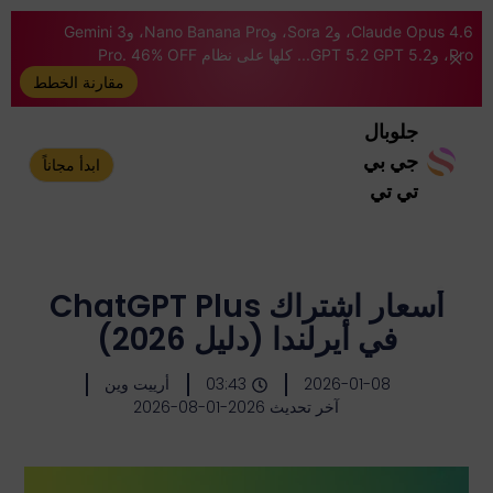
Claude Opus 4.6، وSora 2، وNano Banana Pro، وGemini 3
Pro، وGPT 5.2 GPT 5.2... كلها على نظام Pro. 46% OFF
مقارنة الخطط
جلوبال
جي بي
ابدأ مجاناً
تي تي
أسعار اشتراك ChatGPT Plus
في أيرلندا (دليل 2026)
2026-01-08
03:43
أرييت وين
آخر تحديث 2026-01-08-2026