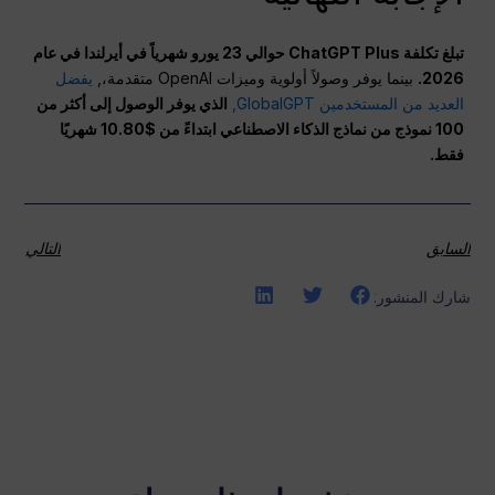
تبلغ تكلفة ChatGPT Plus حوالي 23 يورو شهرياً في أيرلندا في عام
2026.
بينما يوفر وصولاً أولوية وميزات OpenAI متقدمة،,
يفضل
العديد من المستخدمين GlobalGPT,
الذي يوفر الوصول إلى أكثر من
100 نموذج من نماذج الذكاء الاصطناعي ابتداءً من $10.80 شهريًا
فقط.
السابق
التالي
شارك المنشور: