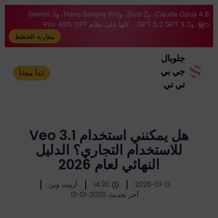
Claude Opus 4.6، وSora 2، وNano Banana Pro، وGemini 3
Pro، وGPT 5.2 GPT 5.2... كلها على نظام Pro. 46% OFF
مقارنة الخطط
جلوبال
جي بي
ابدأ مجاناً
تي تي
هل يمكنني استخدام Veo 3.1
للاستخدام التجاري؟ الدليل
النهائي لعام 2026
2026-01-13
14:30
أرييت وين
آخر تحديث 2026-01-13