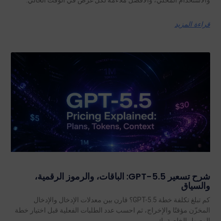
والاستخدام المحلي، والأفضل ملاءمةً لكل غرض في الوقت الحالي.
قراءة المزيد
شرح تسعير GPT-5.5: الباقات، والرموز الرقمية،
والسياق
كم تبلغ تكلفة خطة GPT-5.5؟ قارن بين معدلات الإدخال والإدخال
المخزّن مؤقتًا والإخراج، ثم احسب عدد الطلبات الفعلية قبل اختيار خطة
الوصول الخاصة بك.