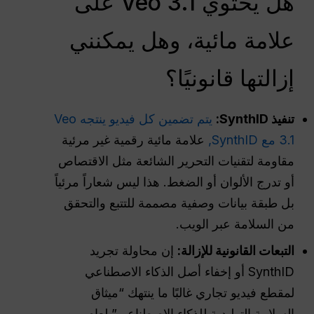
هل يحتوي Veo 3.1 على
علامة مائية، وهل يمكنني
إزالتها قانونيًا؟
تنفيذ SynthID:
يتم تضمين كل فيديو ينتجه Veo
3.1 مع SynthID,
علامة مائية رقمية غير مرئية
مقاومة لتقنيات التحرير الشائعة مثل الاقتصاص
أو تدرج الألوان أو الضغط. هذا ليس شعاراً مرئياً
بل طبقة بيانات وصفية مصممة للتتبع والتحقق
من السلامة عبر الويب.
التبعات القانونية للإزالة:
إن محاولة تجريد
SynthID أو إخفاء أصل الذكاء الاصطناعي
لمقطع فيديو تجاري غالبًا ما ينتهك “ميثاق
السلامة التوليدية للذكاء الاصطناعي” لعام