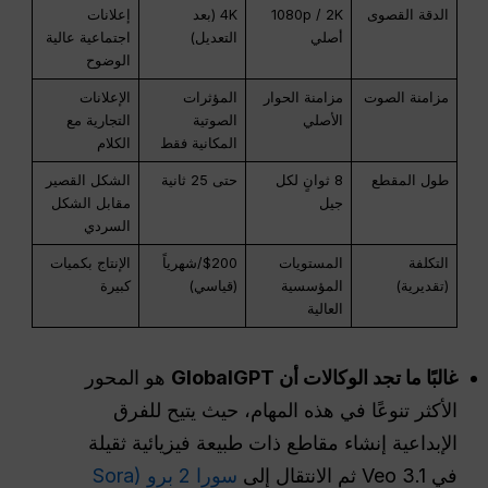
الدقة القصوى
1080p / 2K
4K (بعد
إعلانات
أصلي
التعديل)
اجتماعية عالية
الوضوح
مزامنة الصوت
مزامنة الحوار
المؤثرات
الإعلانات
الأصلي
الصوتية
التجارية مع
المكانية فقط
الكلام
طول المقطع
8 ثوانٍ لكل
حتى 25 ثانية
الشكل القصير
جيل
مقابل الشكل
السردي
التكلفة
المستويات
$200/شهرياً
الإنتاج بكميات
(تقديرية)
المؤسسية
(قياسي)
كبيرة
العالية
غالبًا ما تجد الوكالات أن GlobalGPT
هو المحور
الأكثر تنوعًا في هذه المهام، حيث يتيح للفرق
الإبداعية إنشاء مقاطع ذات طبيعة فيزيائية ثقيلة
في Veo 3.1 ثم الانتقال إلى
سورا 2 برو (Sora