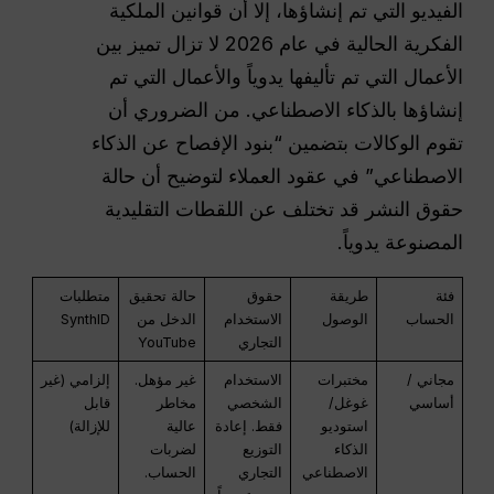
الفيديو التي تم إنشاؤها، إلا أن قوانين الملكية
الفكرية الحالية في عام 2026 لا تزال تميز بين
الأعمال التي تم تأليفها يدوياً والأعمال التي تم
إنشاؤها بالذكاء الاصطناعي. من الضروري أن
تقوم الوكالات بتضمين “بنود الإفصاح عن الذكاء
الاصطناعي” في عقود العملاء لتوضيح أن حالة
حقوق النشر قد تختلف عن اللقطات التقليدية
المصنوعة يدوياً.
فئة
طريقة
حقوق
حالة تحقيق
متطلبات
الحساب
الوصول
الاستخدام
الدخل من
SynthID
التجاري
YouTube
مجاني /
مختبرات
الاستخدام
غير مؤهل.
إلزامي (غير
أساسي
غوغل/
الشخصي
مخاطر
قابل
استوديو
فقط. إعادة
عالية
للإزالة)
الذكاء
التوزيع
لضربات
الاصطناعي
التجاري
الحساب.