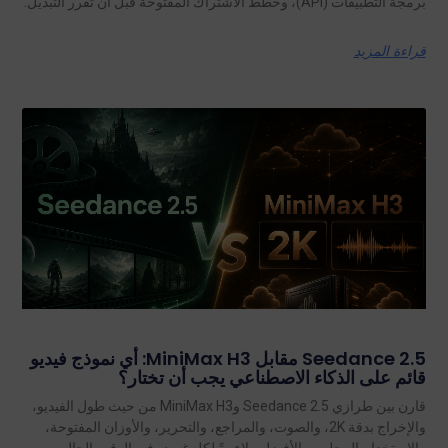
برمجة التطبيقات (API)، وخطط الاشتراك المفتوحة قبل أن تقرر التبديل.
قراءة المزيد
Seedance 2.5 مقابل MiniMax H3: أي نموذج فيديو
قائم على الذكاء الاصطناعي يجب أن تختار؟
قارن بين طرازي Seedance 2.5 وMiniMax H3 من حيث طول الفيديو،
والإخراج بدقة 2K، والصوت، والمراجع، والتحرير، والأوزان المفتوحة،