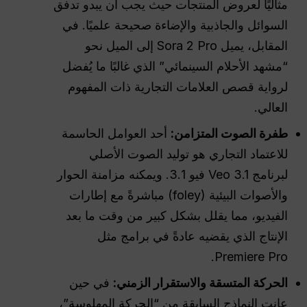
مثاليًا لعروض المنتجات حيث يجب أن يبدو تدفق
السوائل والجاذبية والإضاءة صحيحة علميًا. في
المقابل، يميل Sora 2 Pro إلى الميل نحو
“مشهد الأحلام السينمائي” الذي غالبًا ما يُفضل
لرواية قصص العلامات التجارية ذات المفهوم
العالي.
طفرة الصوت المتزامن:
أحد العوامل الحاسمة
للاعتماد التجاري هو توليد الصوت الأصلي
لبرنامج Veo 3.1 فيو 3.1. ويمكنه مزامنة الحوار
والأصوات البيئية (foley) مباشرةً مع إطارات
الفيديو، مما يقلل بشكل كبير من وقت ما بعد
الإنتاج الذي يقضيه عادةً في برامج مثل
Premiere Pro.
الحركة المتسقة والاستقرار الزمني:
في حين
عانت النماذج السابقة من “الحركة المهلوسة”،