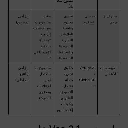
ممنوع منعاً
باتاً.
محترف /
جيميني
تجاري
مقيد.
إلزامي
فردي
المتقدم
محدود.
مسموح به
(مضمن)
مناسبة
مع تسميات
للعلامات
إلزامية
التجارية
“منشأة
الشخصية
بالذكاء
والمحافظ
الاصطناعي
الشخصية.
”.
المؤسسات
Vertex AI
حقوق
مسموح به
إلزامي
/الأعمال
/
تجارية
بالكامل.
(التتبع
GlobalGP
كاملة.
آمن
الداخلي)
T
تشمل
للإعلانات
التعويض
ومحتوى
القانوني
الشركاء.
وأذونات
إعادة البيع.