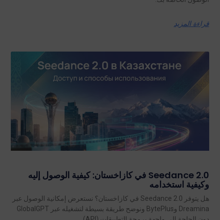
قراءة المزيد
Seedance 2.0 في كازاخستان: كيفية الوصول إليه
وكيفية استخدامه
هل يتوفر Seedance 2.0 في كازاخستان؟ نستعرض إمكانية الوصول عبر
Dreamina وBytePlus ونوضح طريقة بسيطة لتشغيله عبر GlobalGPT
دون الحاجة إلى واجهة برمجة التطبيقات (API).