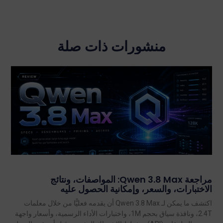
منشورات ذات صلة
مراجعة Qwen 3.8 Max: المواصفات، ونتائج
الاختبارات، والسعر، وإمكانية الحصول عليه
اكتشف ما يمكن لـ Qwen 3.8 Max أن يقدمه فعليًّا من خلال معلمات
2.4T، ونافذة سياق بحجم 1M، واختبارات الأداء الرسمية، وأسعار واجهة