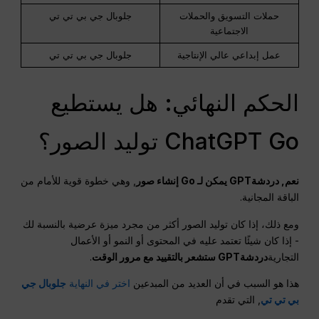
حملات التسويق والحملات
جلوبال جي بي تي تي
الاجتماعية
عمل إبداعي عالي الإنتاجية
جلوبال جي بي تي تي
الحكم النهائي: هل يستطيع
ChatGPT Go توليد الصور؟
نعم,
دردشةGPT
يمكن لـ Go إنشاء صور
, وهي خطوة قوية للأمام من
الباقة المجانية.
ومع ذلك، إذا كان توليد الصور أكثر من مجرد ميزة عرضية بالنسبة لك
- إذا كان شيئًا تعتمد عليه في المحتوى أو النمو أو الأعمال
التجارية
دردشةGPT
ستشعر بالتقييد مع مرور الوقت
.
هذا هو السبب في أن العديد من المبدعين
اختر في النهاية
جلوبال جي
بي تي تي
, التي تقدم