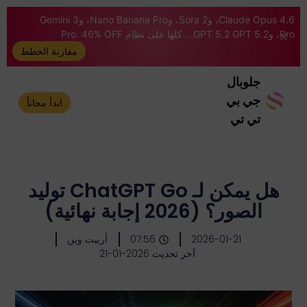
Claude Opus 4.6، وSora 2، وNano Banana Pro، وGemini 3
Pro، وGPT 5.2 GPT 5.2... كلها على نظام Pro. 46% OFF
مقارنة الخطط
جلوبال
جي بي
ابدأ مجاناً
تي تي
هل يمكن لـ ChatGPT Go توليد
الصور؟ (2026 إجابة نهائية)
2026-01-21
07:56
أرييت وين
آخر تحديث 2026-01-21