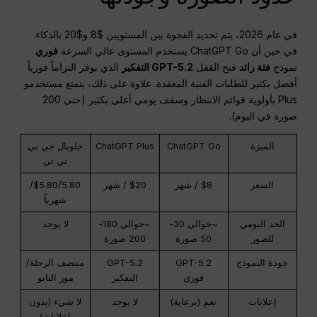
في عام 2026، يتم تحديد الفجوة بين المستويين $8 و$20 بالذكاء.
في حين أن ChatGPT Go يستخدم المستوى عالي السرعة
فوري
نموذج
فئة زائد
فتح القفل
GPT-5.2 التفكير
الذي يوفر التزاماً فورياً
أفضل بكثير للطلبات الفنية المعقدة. علاوة على ذلك، يتمتع مستخدمو
Plus بأولوية قوائم الانتظار وسقف يومي أعلى بكثير (حتى 200
صورة في اليوم).
الميزة
ChatGPT Go
ChatGPT Plus
جلوبال جي بي
تي تي
السعر
$8 / شهر
$20 / شهر
$5.80/5.80/
شهرياً
الحد اليومي
~حوالي 30-
~حوالي 180-
لا يوجد
للصور
50 صورة
200 صورة
جودة النموذج
GPT-5.2
GPT-5.2
منتصف الرحلة/
فوري
التفكير
موز النانو
إعلانات
نعم (برعاية)
لا يوجد
لا شيء (بدون
إعلانات)