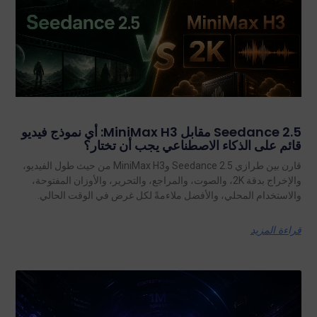
Seedance 2.5 مقابل MiniMax H3: أي نموذج فيديو
قائم على الذكاء الاصطناعي يجب أن تختار؟
قارن بين طرازي Seedance 2.5 وMiniMax H3 من حيث طول الفيديو،
والإخراج بدقة 2K، والصوت، والمراجع، والتحرير، والأوزان المفتوحة،
والاستخدام المحلي، والأفضل ملاءمةً لكل غرض في الوقت الحالي.
قراءة المزيد