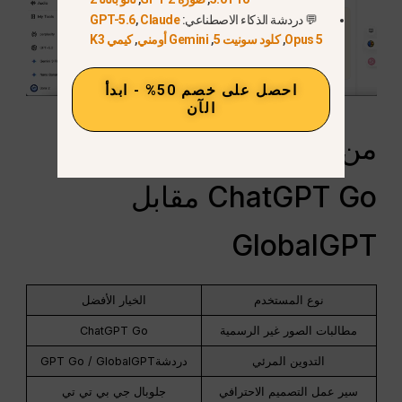
💬 دردشة الذكاء الاصطناعي:
Claude
,
GPT-5.6
Opus 5
,
كلود سونيت 5
,
Gemini أومني
,
كيمي K3
احصل على خصم 50% - ابدأ
الآن
من يجب عليه استخدام
ChatGPT Go مقابل
GlobalGPT
نوع المستخدم
الخيار الأفضل
مطالبات الصور غير الرسمية
ChatGPT Go
التدوين المرئي
دردشةGPT Go / GlobalGPT
سير عمل التصميم الاحترافي
جلوبال جي بي تي تي