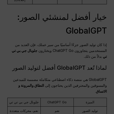
خيار أفضل لمنشئي الصور:
GlobalGPT
إذا كان توليد الصور جزءًا أساسيًا من سير عملك، فإن العديد من
المستخدمين يتجاوزون ChatGPT Go ويختارون
جلوبال جي بي تي
تي
بدلاً من ذلك.
لماذا تُعد GlobalGPT أفضل لتوليد الصور
GlobalGPT هي منصة ذكاء اصطناعي متكاملة مصممة للمبدعين
والمسوقين والمحترفين الذين يحتاجون إلى
النطاق والمرونة و
الاتساق
.
الميزة
ChatGPT Go
جلوبال جي بي تي تي
توليد الصور
نعم
نعم، محركات متعددة