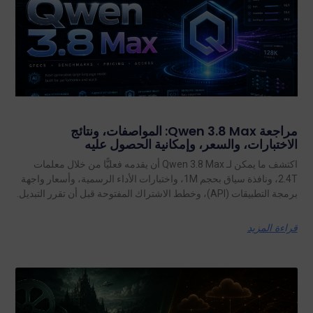
مراجعة Qwen 3.8 Max: المواصفات، ونتائج
الاختبارات، والسعر، وإمكانية الحصول عليه
اكتشف ما يمكن لـ Qwen 3.8 Max أن يقدمه فعليًّا من خلال معلمات
2.4T، ونافذة سياق بحجم 1M، واختبارات الأداء الرسمية، وأسعار واجهة
برمجة التطبيقات (API)، وخطط الاشتراك المفتوحة قبل أن تقرر التبديل.
قراءة المزيد