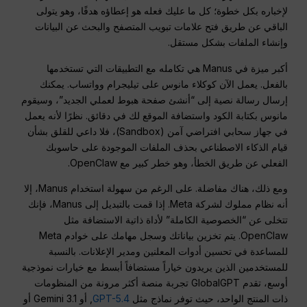
لإخباره بكل خطوة؛ كل ما عليك فعله هو إعطاؤه هدفًا، وهو يتولى
الباقي عن طريق فتح علامات تبويب المتصفح والبحث عن البيانات
وإنشاء الملفات بشكل مستقل.
أكبر ميزة في Manus هي تكامله مع التطبيقات التي تستخدمها
بالفعل.
يعمل الآن كوكلاء مانوس على تيليجرام وواتساب.
يمكنك
إرسال رسالة نصية إلى “أنشئ صفحة هبوط لعملي الجديد”، وسيقوم
مانوس بكتابة الكود واستضافة الموقع لك في دقائق.
نظرًا لأنه يعمل
في جهاز سحابي افتراضي آمن (Sandbox)، فلا داعي للقلق بشأن
قيام الذكاء الاصطناعي بحذف الملفات الموجودة على حاسوبك
الفعلي عن طريق الخطأ، وهو خطر كبير مع OpenClaw.
ومع ذلك، هناك مفاضلة. على الرغم من سهولة استخدام Manus، إلا
أنه نظام مملوك لشركة Meta. إذا قمت بالتبديل إلى Manus، فإنك
تتخلى عن “الخصوصية الكاملة” لأداة ذاتية الاستضافة مثل
OpenClaw. يتم تخزين بياناتك وسجل مهامك على خوادم Meta
للمساعدة في تحسين أدوات المعلنين ومدير الإعلانات. بالنسبة
للمستخدمين الذين يريدون خياراً مستضافاً أبسط مع خيارات نموذجية
أوسع، تقدم GlobalGPT تجربة منصة أكثر مرونة من المنظومات
ذات المنتج الواحد، حيث توفر نماذج مثل
GPT-5.4
, أو Gemini 3.1 أو