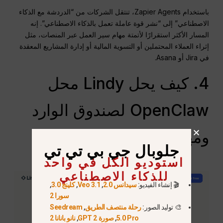
باستخدام Zapier Agents، تنتقل الشركات من “الدردشة مع الذكاء
الاصطناعي” إلى “نشر قوة عاملة تعمل بالذكاء الاصطناعي”. إنه
المسار الأكثر استقرارًا لأتمتة مهام سير العمل عبر المنصات، مثل
إثراء العملاء المحتملين أو التسوية المالية أو إدارة المشاريع المعقدة
في Jira أو Asana.
4. كيف يحل Lindy محل
OpenClaw لصندوق الوارد
ومهام التقويم؟
جلوبال جي بي تي تي
استوديو الكل في واحد
للذكاء الاصطناعي
🎬 إنشاء الفيديو:
سيدانس 2.0
,
Veo 3.1
,
كلينج 3.0
,
سورا 2
🎨 توليد الصور:
رحلة منتصف الطريق
,
Seedream
5.0 Pro
,
صورة GPT 2
,
نانو بانانا 2