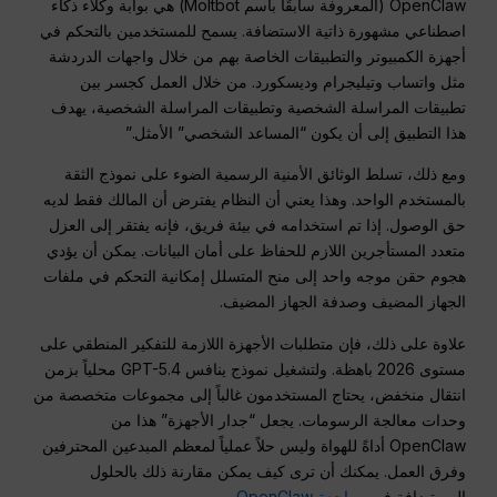
OpenClaw (المعروفة سابقًا باسم Moltbot) هي بوابة وكلاء ذكاء
اصطناعي مشهورة ذاتية الاستضافة.
يسمح للمستخدمين بالتحكم في
أجهزة الكمبيوتر والتطبيقات الخاصة بهم من خلال واجهات الدردشة
مثل واتساب وتيليجرام وديسكورد.
من خلال العمل كجسر بين
تطبيقات المراسلة الشخصية وتطبيقات المراسلة الشخصية، يهدف
هذا التطبيق إلى أن يكون “المساعد الشخصي” الأمثل.”
ومع ذلك، تسلط الوثائق الأمنية الرسمية الضوء على نموذج الثقة
بالمستخدم الواحد. وهذا يعني أن النظام يفترض أن المالك فقط لديه
حق الوصول. إذا تم استخدامه في بيئة فريق، فإنه يفتقر إلى العزل
متعدد المستأجرين اللازم للحفاظ على أمان البيانات. يمكن أن يؤدي
هجوم حقن موجه واحد إلى منح المتسلل إمكانية التحكم في ملفات
الجهاز المضيف وصدفة الجهاز المضيف.
علاوة على ذلك، فإن متطلبات الأجهزة اللازمة للتفكير المنطقي على
مستوى 2026 باهظة. ولتشغيل نموذج ينافس GPT-5.4 محلياً بزمن
انتقال منخفض، يحتاج المستخدمون غالباً إلى مجموعات متخصصة من
وحدات معالجة الرسومات.
يجعل “جدار الأجهزة” هذا من
OpenClaw أداةً للهواة وليس حلاً عملياً لمعظم المبدعين المحترفين
وفرق العمل. يمكنك أن ترى كيف يمكن مقارنة ذلك بالحلول
المستضافة في
مراجعة OpenClaw
.