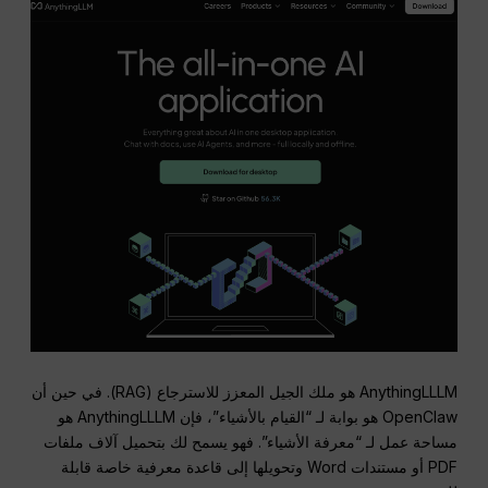
AnythingLLLM هو ملك الجيل المعزز للاسترجاع (RAG). في حين أن
OpenClaw هو بوابة لـ “القيام بالأشياء”، فإن AnythingLLLM هو
مساحة عمل لـ “معرفة الأشياء”. فهو يسمح لك بتحميل آلاف ملفات
PDF أو مستندات Word وتحويلها إلى قاعدة معرفية خاصة قابلة