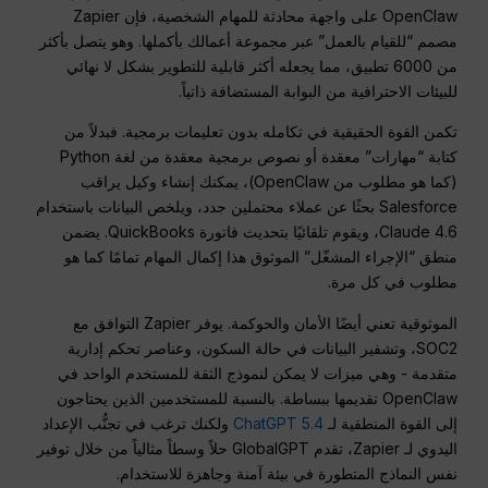
OpenClaw على واجهة محادثة للمهام الشخصية، فإن Zapier
مصمم “للقيام بالعمل” عبر مجموعة أعمالك بأكملها. وهو يتصل بأكثر
من 6000 تطبيق، مما يجعله أكثر قابلية للتطوير بشكل لا نهائي
للبيئات الاحترافية من البوابة المستضافة ذاتياً.
تكمن القوة الحقيقية في تكامله بدون تعليمات برمجية. فبدلاً من
كتابة “مهارات” معقدة أو نصوص برمجية معقدة من لغة Python
(كما هو مطلوب من OpenClaw)، يمكنك إنشاء وكيل يراقب
Salesforce بحثًا عن عملاء محتملين جدد، ويلخص البيانات باستخدام
Claude 4.6، ويقوم تلقائيًا بتحديث فاتورة QuickBooks. يضمن
منطق “الإجراء المشغّل” الموثوق هذا إكمال المهام تمامًا كما هو
مطلوب في كل مرة.
الموثوقية تعني أيضًا الأمان والحوكمة. يوفر Zapier التوافق مع
SOC2، وتشفير البيانات في حالة السكون، وعناصر تحكم إدارية
متقدمة - وهي ميزات لا يمكن لنموذج الثقة للمستخدم الواحد في
OpenClaw تقديمها ببساطة.
بالنسبة للمستخدمين الذين يحتاجون
إلى القوة المنطقية لـ
ChatGPT 5.4
ولكنك ترغب في تجنُّب الإعداد
اليدوي لـ Zapier، تقدم GlobalGPT حلاً وسطاً مثالياً من خلال توفير
نفس النماذج المتطورة في بيئة آمنة وجاهزة للاستخدام.