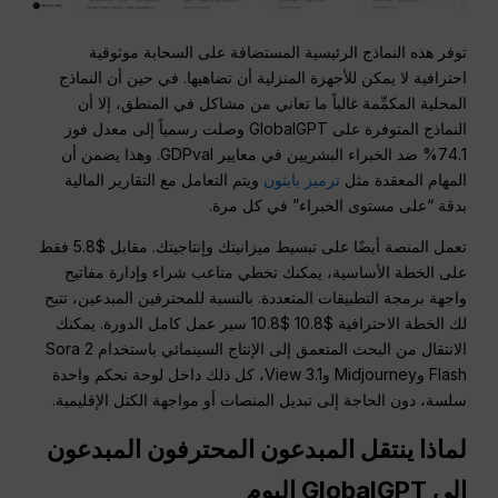
توفر هذه النماذج الرئيسية المستضافة على السحابة موثوقية
احترافية لا يمكن للأجهزة المنزلية أن تضاهيها. في حين أن النماذج
المحلية المكمِّمة غالباً ما تعاني من مشاكل في المنطق، إلا أن
النماذج المتوفرة على GlobalGPT وصلت رسمياً إلى معدل فوز
74.1% ضد الخبراء البشريين في معايير GDPval. وهذا يضمن أن
المهام المعقدة مثل
ترميز بايثون
ويتم التعامل مع التقارير المالية
بدقة “على مستوى الخبراء” في كل مرة.
تعمل المنصة أيضًا على تبسيط ميزانيتك وإنتاجيتك. مقابل $5.8 فقط
على الخطة الأساسية، يمكنك تخطي متاعب شراء وإدارة مفاتيح
واجهة برمجة التطبيقات المتعددة. بالنسبة للمحترفين المبدعين، تتيح
لك الخطة الاحترافية $10.8 $10.8 سير عمل كامل الدورة.
يمكنك
الانتقال من البحث المتعمق إلى الإنتاج السينمائي باستخدام Sora 2
Flash وMidjourney وView 3.1، كل ذلك داخل لوحة تحكم واحدة
سلسة، دون الحاجة إلى تبديل المنصات أو مواجهة الكتل الإقليمية.
لماذا ينتقل المبدعون المحترفون المبدعون
إلى GlobalGPT اليوم