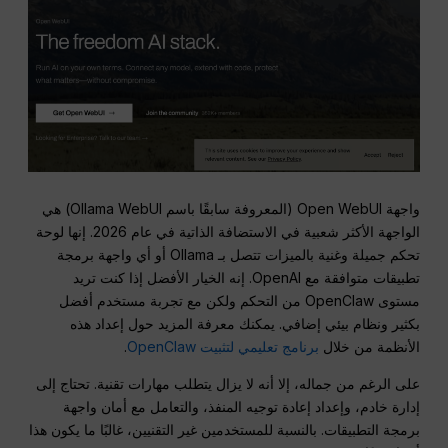
واجهة Open WebUI (المعروفة سابقًا باسم Ollama WebUI) هي
الواجهة الأكثر شعبية في الاستضافة الذاتية في عام 2026. إنها لوحة
تحكم جميلة وغنية بالميزات تتصل بـ Ollama أو أي واجهة برمجة
تطبيقات متوافقة مع OpenAI. إنه الخيار الأفضل إذا كنت تريد
مستوى OpenClaw من التحكم ولكن مع تجربة مستخدم أفضل
بكثير ونظام بيئي إضافي. يمكنك معرفة المزيد حول إعداد هذه
الأنظمة من خلال
برنامج تعليمي لتثبيت OpenClaw
.
على الرغم من جماله، إلا أنه لا يزال يتطلب مهارات تقنية. تحتاج إلى
إدارة خادم، وإعداد إعادة توجيه المنفذ، والتعامل مع أمان واجهة
برمجة التطبيقات. بالنسبة للمستخدمين غير التقنيين، غالبًا ما يكون هذا