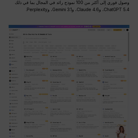
وصول فوري إلى أكثر من 100 نموذج رائد في المجال بما في ذلك
ChatGPT 5.4، وClaude 4.6، وGemini 3.1، وPerplexity.