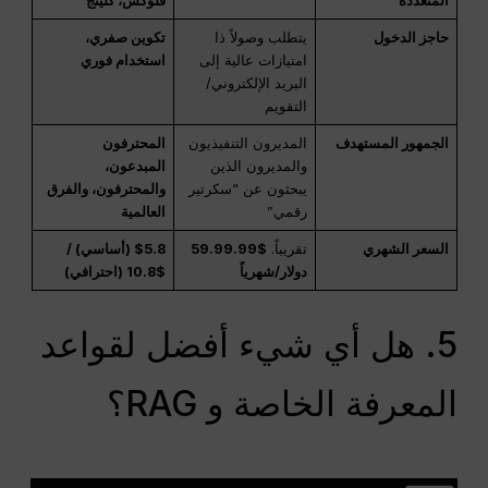
المتعددة
فلوكس، كلينج
حاجز الدخول
يتطلب وصولاً ذا
تكوين صفري،
امتيازات عالية إلى
استخدام فوري
البريد الإلكتروني/
التقويم
الجمهور المستهدف
المديرون التنفيذيون
المحترفون
والمديرون الذين
المبدعون،
يبحثون عن “سكرتير
والمحترفون، والفرق
رقمي”
العالمية
السعر الشهري
تقريباً.
$59.99.99
$5.8 (أساسي) /
دولار/شهرياً
$10.8 (احترافي)
5. هل أي شيء أفضل لقواعد
المعرفة الخاصة و RAG؟