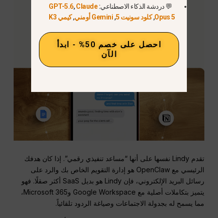
💬 دردشة الذكاء الاصطناعي:
Claude
,
GPT-5.6
Opus 5
,
كلود سونيت 5
,
Gemini أومني
,
كيمي K3
احصل على خصم 50% - ابدأ
الآن
تقدم Lindy نفسها على أنها “مساعد تنفيذي رقمي”. إذا كان هدفك
الرئيسي مع OpenClaw هو إدارة التقويم الخاص بك والرد على
رسائل البريد الإلكتروني، فإن Lindy هو بديل SaaS أكثر صقلًا. فهو
يتميز بتكاملات أصلية مع Google Workspace وMicrosoft 365،
مما يسمح له بجدولة الاجتماعات وصياغة الردود تلقائياً.