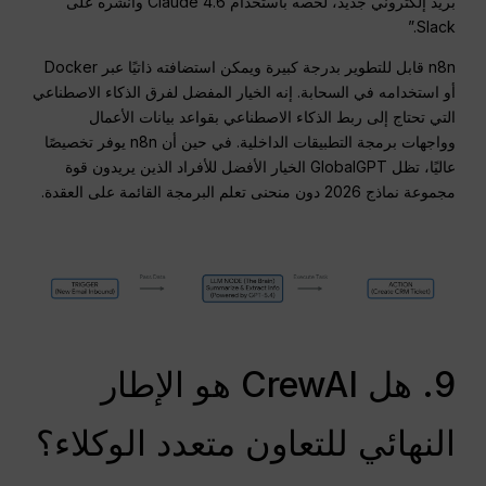
بريد إلكتروني جديد، لخصه باستخدام Claude 4.6 وانشره على
Slack.”
n8n قابل للتطوير بدرجة كبيرة ويمكن استضافته ذاتيًا عبر Docker
أو استخدامه في السحابة.
إنه الخيار المفضل لفرق الذكاء الاصطناعي
التي تحتاج إلى ربط الذكاء الاصطناعي بقواعد بيانات الأعمال
وواجهات برمجة التطبيقات الداخلية. في حين أن n8n يوفر تخصيصًا
عاليًا، تظل GlobalGPT الخيار الأفضل للأفراد الذين يريدون قوة
مجموعة نماذج 2026 دون منحنى تعلم البرمجة القائمة على العقدة.
9. هل CrewAI هو الإطار
النهائي للتعاون متعدد الوكلاء؟