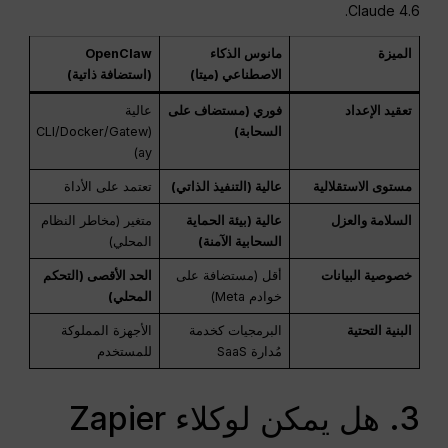
Claude 4.6.
الميزة
مانوس الذكاء
OpenClaw
الاصطناعي (ميتا)
(استضافة ذاتية)
تعقيد الإعداد
فوري (مستضاف على
عالية
السحابة)
(CLI/Docker/Gatew
ay)
مستوى الاستقلالية
عالية (التنفيذ الذاتي)
تعتمد على الأداة
السلامة والعزل
عالية (بيئة الحماية
متغير (مخاطر النظام
السحابية الآمنة)
المحلي)
خصوصية البيانات
أقل (مستضافة على
الحد الأقصى (التحكم
خوادم Meta)
المحلي)
البنية التحتية
البرمجيات كخدمة
الأجهزة المملوكة
مُدارة SaaS
للمستخدم
3. هل يمكن لوكلاء Zapier