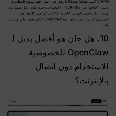
CrewAI ليس تطبيقاً مستقلاً بل هو إطار عمل. فهو يسمح للمطورين
بإنشاء “طاقم” من وكلاء الذكاء الاصطناعي حيث يكون لكل منهم دور
محدد (على سبيل المثال، “باحث” و“كاتب” و“مدير”).
هذا هو
المستوى التالي الذي يتجاوز نهج OpenClaw الذي يعتمد على مساعد
واحد.
10. هل جان هو أفضل بديل لـ
OpenClaw للخصوصية
للاستخدام دون اتصال
بالإنترنت؟