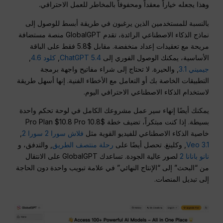
وهذا يجعله خياراً معقداً ومحفوفاً بالمخاطر للعمل الاحترافي.
بالنسبة للمستخدمين الذين يرغبون في طريقة أبسط للوصول إلى
نماذج الذكاء الاصطناعي الرائدة، تقدم GlobalGPT منصة مستضافة
مريحة مع تعقيدات إعداد منخفضة. مقابل $5.8 فقط على الباقة
الأساسية، يمكنك الوصول الفوري إلى
ChatGPT 5.4
,
كلود 4.6
,
جيميني 3.1
, والحيرة. لا تحتاج إلى شراء مفاتيح واجهة برمجة
التطبيقات الخاصة بك أو التعامل مع الأخطاء الفنية. إنها أسهل طريقة
لاستخدام الذكاء الاصطناعي الاحترافي اليوم.
يمكنك أيضًا إنهاء سير عمل مشروعك الكامل في لوحة تحكم واحدة
بسيطة. إذا كنت مبتكراً، تضيف خطة $10.8 Pro Plan $10.8 Pro
خاصية الذكاء الاصطناعي للفيديو القوية مثل
فلاش سورا 2 سورا 2
,
Veo 3.1
, وكلينغ. تحصل أيضًا على
رحلة منتصف الطريق
, والتدفق، و
نانو بانانا 2
لصور عالية الجودة. تساعدك GlobalGPT على الانتقال
من “البحث” إلى “الإنتاج النهائي” في علامة تبويب واحدة دون الحاجة
إلى تبديل المنصات.