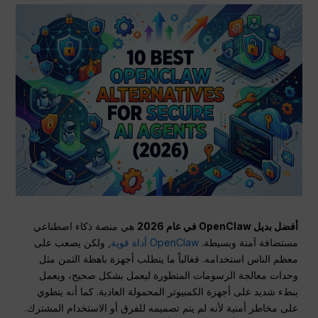
أفضل بديل OpenClaw في عام 2026
هي منصة ذكاء اصطناعي
مستضافة آمنة وبسيطة.
OpenClaw أداة قوية
, ولكن يصعب على
معظم الناس استخدامه. فغالباً ما يتطلب أجهزة باهظة الثمن مثل
وحدات معالجة الرسومات المتطورة ليعمل بشكل صحيح، ويعمل
ببطء شديد على أجهزة الكمبيوتر المحمولة العادية. كما أنه ينطوي
على مخاطر أمنية لأنه لم يتم تصميمه للفرق أو الاستخدام المشترك.