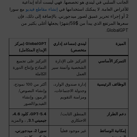
الجانب السلبي في ليندي هو تخصصها. فهي ليست أداة إبداعية
للأغراض العامة. لا يمكنك استخدامها في
إنشاء مقاطع فيديو
مع سورا
2 أو إجراء تحرير عميق لصور ميدجورني. بالإضافة إلى ذلك، فإن
سعرها المرتفع الذي يبدأ من $59/شهرًا يجعلها أغلى بكثير من
GlobalGPT.
الميزة
ليندي (مساعد إداري
GlobalGPT (مركز
متخصص)
الإبداع المتكامل)
التمركز الأساسي
التركيز على الإدارة
التركيز على تجميع
الشخصية وأتمتة سير
النماذج وإنتاج الدورة
العمل
الكاملة
الوظائف الرئيسية
إدارة صندوق الوارد،
أكثر من 100 نموذج،
وجدولة الاجتماعات،
وإنشاء النصوص/
ومزامنة التقويم
الرموز، وإنشاء
الفيديو/الصور
دعم الطراز
المنطق الثابت/
GPT-5.4، كلود 4.6،
الاحتكاري
جيميني 3.1
, ، والمزيد
إمكانية الوسائط
غير موجود فعلياً
سورا 2، ميدجورني،