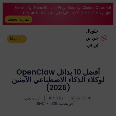
Claude Opus 4.6، وSora 2، وNano Banana Pro، وGemini 3
Pro، وGPT 5.2 GPT 5.2... كلها على نظام Pro. 46% OFF
مقارنة الخطط
جلوبال
جي بي
ابدأ مجاناً
تي تي
أفضل 10 بدائل OpenClaw
لوكلاء الذكاء الاصطناعي الآمنين
(2026)
2026-03-16
10:59
أرييت وين
آخر تحديث 2026-04-15