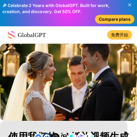
🎉 Celebrate 2 Years with GlobalGPT. Built for work,
creation, and discovery. Get 50% OFF.
Compare plans
GlobalGPT
免费开始
使用我们的 AI 婚礼视频生成