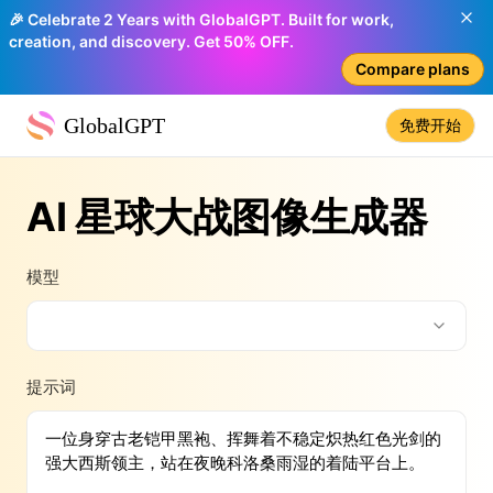
🎉 Celebrate 2 Years with GlobalGPT. Built for work,
creation, and discovery. Get 50% OFF.
Compare plans
GlobalGPT
免费开始
AI 星球大战图像生成器
模型
提示词