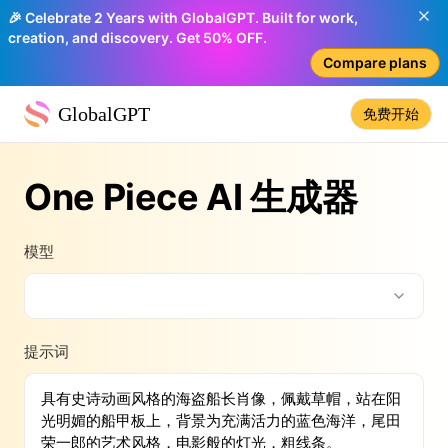
🎉 Celebrate 2 Years with GlobalGPT. Built for work,
creation, and discovery. Get 50% OFF.
Compare plans
GlobalGPT
免费开始
One Piece AI 生成器
模型
提示词