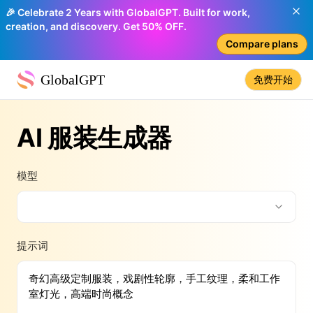
🎉 Celebrate 2 Years with GlobalGPT. Built for work,
creation, and discovery. Get 50% OFF.
Compare plans
GlobalGPT
免费开始
AI 服装生成器
模型
提示词