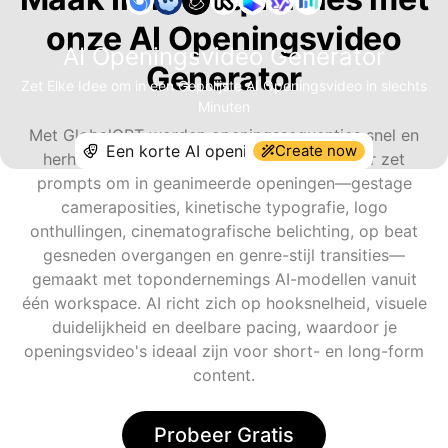
onze AI Openingsvideo
AI Openingsvideo Generator
Generator
Zet Elke Idee om in een Gepolijste AI Openingsvideo in slechts
Minuten
Met GlobalGPT worden openingssequenties snel en
Create now
herhaalbaar. De AI openingsvideo generator zet
prompts om in geanimeerde openingen—gestage
cameraposities, kinetische typografie, logo
onthullingen, cinematografische belichting, op beat
gesneden overgangen en genre-stijl transities—
gemaakt met topondernemings AI-modellen vanuit
één workspace. AI richt zich op hooksnelheid, visuele
duidelijkheid en deelbare pacing, waardoor je
openingsvideo's ideaal zijn voor short- en long-form
content.
Probeer Gratis