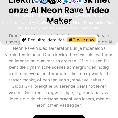
onze AI Neon Rave Video
AI Neon Rave Video Generator
Maker
Verlicht de Nacht — Creëer High-Energy, Neon-Doordrenkte Rave-
Visuals en Cyberpunk Feestvideo's in seconden.
Dompel jezelf onder in de high-energy wereld van
Create now
underground EDM en cyberpunk-esthetiek. Met de AI
Neon Rave Video Generator kun je moeiteloos
verbluffende neon-Doordrenkte feestvisuals, VJ-loops
en intense rave-animaties creëren. Of je nu een DJ
bent die dynamische scènes achtergronden nodig
heeft, een evenementpromoter die een opwindende
teaser maakt, of een fan van synthwave-cultuur —
GlobalGPT brengt je pulserende beats tot leven
visueel. Genereer hoogwaardige, high-octane rave
video's die de chaotische pracht van lasers, mist en
neonlichten vastleggen.