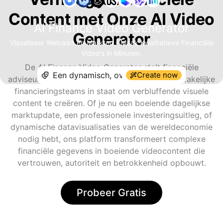
Content met Onze AI Video
AI Finance Video Generator
Generator
Visualiseer Welvaart en Markten - Maak Kwalitatieve Financiële
Video's in Minuten.
De AI Finance Video Generator stelt financiële
Create now
adviseurs, fin-influencers, crypto-analisten en zakelijke
financieringsteams in staat om verbluffende visuele
content te creëren. Of je nu een boeiende dagelijkse
marktupdate, een professionele investeringsuitleg, of
dynamische datavisualisaties van de wereldeconomie
nodig hebt, ons platform transformeert complexe
financiële gegevens in boeiende videocontent die
vertrouwen, autoriteit en betrokkenheid opbouwt.
Probeer Gratis