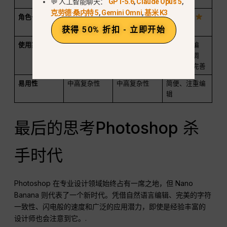
💬 人工智能聊天：
GPT-5.6
,
Claude Opus 5
,
克劳德·桑内特 5
,
Gemini Omni
,
基米 K3
角色一致性
薄弱
薄弱
强大
获得 50% 折扣 - 立即开始
使用案例
艺术创作、概
艺术创作、开
智能图像编
念艺术
源项目
辑、字符调
整、细节完善
易用性
中高复杂性
中高复杂性
简便、注重编
辑
最后的思考Photoshop 杀
手时代
Photoshop 在专业设计领域始终占有一席之地，但 Nano
Banana 则代表了一个新时代。凭借自然语言编辑、完美的字符
一致性、闪电般的速度和广泛的应用潜力，即使是经验丰富的
设计师也会注意到它。.