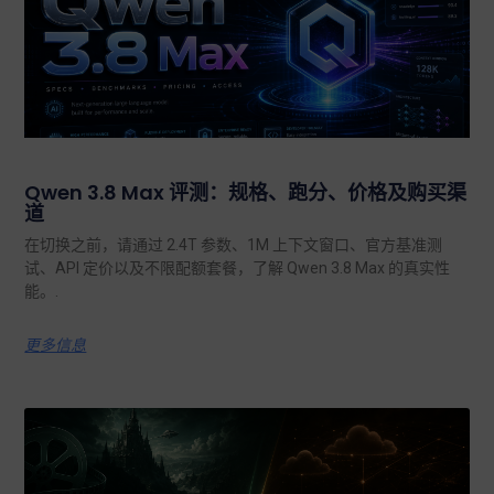
Qwen 3.8 Max 评测：规格、跑分、价格及购买渠
道
在切换之前，请通过 2.4T 参数、1M 上下文窗口、官方基准测
试、API 定价以及不限配额套餐，了解 Qwen 3.8 Max 的真实性
能。.
更多信息