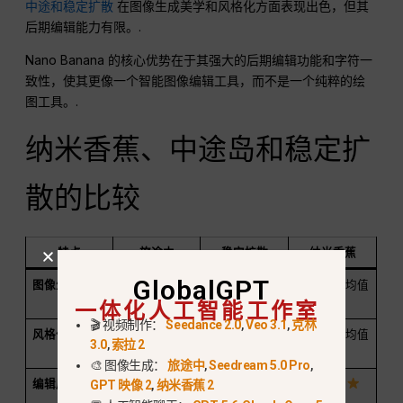
中途和稳定扩散
在图像生成美学和风格化方面表现出色，但其
后期编辑能力有限。.
Nano Banana 的核心优势在于其强大的后期编辑功能和字符一
致性，使其更像一个智能图像编辑工具，而不是一个纯粹的绘
图工具。.
纳米香蕉、中途岛和稳定扩
散的比较
特点
旅途中
稳定扩散
纳米香蕉
GlobalGPT
图像生成美学
强大
平均值
一体化人工智能工作室
非常强大
🎬 视频制作：
Seedance 2.0
,
Veo 3.1
,
克林
风格化能力
可控
平均值
3.0
,
索拉 2
高度风格化
样式
🎨 图像生成：
旅途中
,
Seedream 5.0 Pro
,
编辑后功能
有限公司
有限公司
GPT 映像 2
,
纳米香蕉 2
优秀