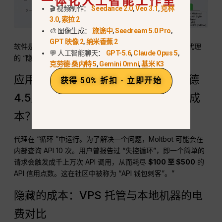
🎬 视频制作：
Seedance 2.0
,
Veo 3.1
,
克林
3.0
,
索拉 2
🎨 图像生成：
旅途中
,
Seedream 5.0 Pro
,
GPT 映像 2
,
纳米香蕉 2
软件是免费的，但智能却不是免费的。这就是运行自己的代理
💬 人工智能聊天：
GPT-5.6
,
Claude Opus 5
,
的 “隐藏陷阱”。.
克劳德·桑内特 5
,
Gemini Omni
,
基米 K3
应用程序接口令牌陷阱：为什么克劳德
获得 50% 折扣 - 立即开始
4.5/Opus一夜之间要花费 $100+ 的成
本？
代理在 “循环 ”中运行。为了解决一个问题，Moltbot 可能会在
内部查询 API 10 次。用户曾报告过 “失控循环”，即一个简单的
请求会触发成千上万次 API 调用，从而耗尽
$100 至 $500
的
API 信用点数。这在社区中被称为 “API 钱包刺客”。”
隐藏的成本：VPS 托管与本地机器的电
费对比