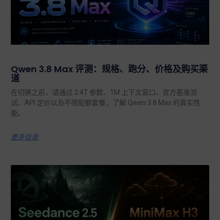
Qwen 3.8 Max 评测：规格、跑分、价格及购买渠
道
在切换之前，请通过 2.4T 参数、1M 上下文窗口、官方基准测
试、API 定价以及不限配额套餐，了解 Qwen 3.8 Max 的真实性
能。.
更多信息